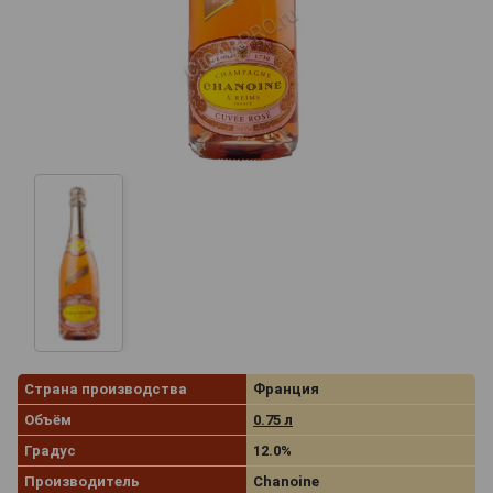
Страна производства
Франция
Объём
0.75 л
Градус
12.0%
Производитель
Chanoine