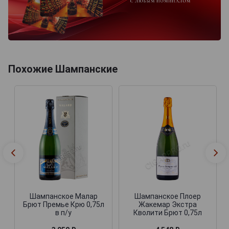
Похожие Шампанские
Шампанское Малар
Шампанское Плоер
Брют Премье Крю 0,75л
Жакемар Экстра
в п/у
Кволити Брют 0,75л