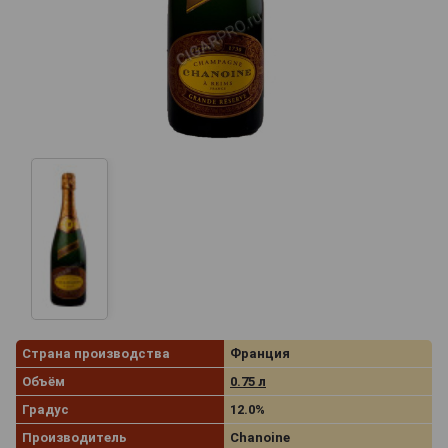
Страна производства
Франция
Объём
0.75 л
Градус
12.0%
Производитель
Chanoine