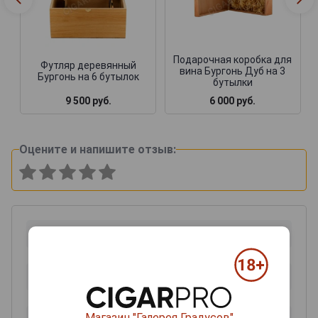
Подарочная коробка для
Футляр деревянный
вина Бургонь Дуб на 3
Бургонь на 6 бутылок
бутылки
9 500 руб.
6 000 руб.
Оцените и напишите отзыв:
Магазин "Галерея Градусов"