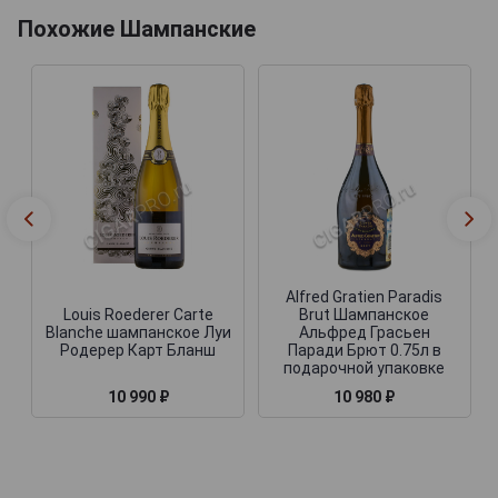
Похожие Шампанские
Alfred Gratien Paradis
Louis Roederer Carte
Brut Шампанское
Blanche шампанское Луи
Альфред Грасьен
Родерер Карт Бланш
Паради Брют 0.75л в
подарочной упаковке
10 990 ₽
10 980 ₽