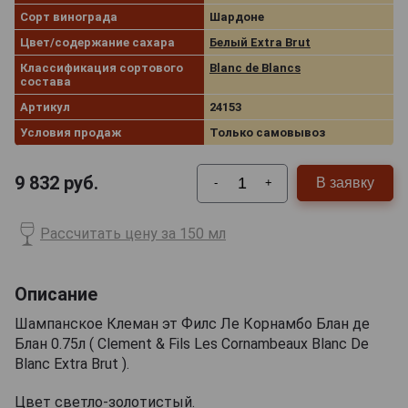
Сорт винограда
Шардоне
Цвет/содержание сахара
Белый Extra Brut
Классификация сортового
Blanc de Blancs
состава
Артикул
24153
Условия продаж
Только самовывоз
9 832
руб.
В заявку
-
+
Рассчитать цену за 150 мл
Описание
Шампанское Клеман эт Филс Ле Корнамбо Блан де
Блан 0.75л ( Clement & Fils Les Cornambeaux Blanc De
Blanc Extra Brut ).
Цвет светло-золотистый.