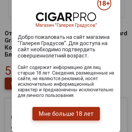
Бургонь на 6 бутылок
бутылки
9 500 руб.
6 000 руб.
Магазин "Галерея Градусов"
Отзывы на Collard Picard Cuvee Dom Picard
Добро пожаловать на сайт магазина
Grand Cru Blanc de Blancs Шампанское
“Галерея Градусов”. Для доступа на
Коллар Пикар Кюве Дом Пикар Гран Крю
сайт необходимо подтвердить
Блан де Блан 0.75л
совершеннолетний возраст.
5
Сайт содержит информацию для лиц
старше 18 лет. Сведения, размещенные на
Всего
1
отзыв
сайте, не являются рекламой, носят
Напишите отзыв
исключительно информационный
характер и предназначены исключительно
для личного пользования.
16 июля 2026
Мне больше 18 лет
Илья
если вы цените в шампанском структуру,