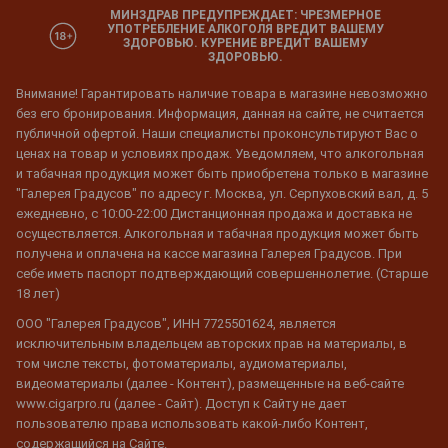
МИНЗДРАВ ПРЕДУПРЕЖДАЕТ: ЧРЕЗМЕРНОЕ
УПОТРЕБЛЕНИЕ АЛКОГОЛЯ ВРЕДИТ ВАШЕМУ
ЗДОРОВЬЮ. КУРЕНИЕ ВРЕДИТ ВАШЕМУ
ЗДОРОВЬЮ.
Внимание! Гарантировать наличие товара в магазине невозможно
без его бронирования. Информация, данная на сайте, не считается
публичной офертой. Наши специалисты проконсультируют Вас о
ценах на товар и условиях продаж. Уведомляем, что алкогольная
и табачная продукция может быть приобретена только в магазине
"Галерея Градусов" по адресу г. Москва, ул. Серпуховский вал, д. 5
ежедневно, с 10:00-22:00 Дистанционная продажа и доставка не
осуществляется. Алкогольная и табачная продукция может быть
получена и оплачена на кассе магазина Галерея Градусов. При
себе иметь паспорт подтверждающий совершеннолетие. (Старше
18 лет)
ООО "Галерея Градусов", ИНН 7725501624, является
исключительным владельцем авторских прав на материалы, в
том числе тексты, фотоматериалы, аудиоматериалы,
видеоматериалы (далее - Контент), размещенные на веб-сайте
www.cigarpro.ru (далее - Сайт). Доступ к Сайту не дает
пользователю права использовать какой-либо Контент,
содержащийся на Сайте.