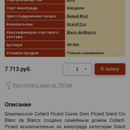
Сорт винограда
Шардоне
Цвет/содержание сахара
Белый Brut
Апелласьоны
Grand Cru
Классификация сортового
Blanc de Blancs
состава
Артикул
301059
Условия продаж
Только самовывоз
7 713
руб.
В заявку
-
+
Рассчитать цену за 150 мл
Описание
Шампанское Collard Picard Cuvee Dom Picard Grand Cru
Blanc de Blancs создано семейным домом Collard-
Picard исключительно из винограда категории Grand