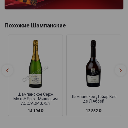
Похожие Шампанские
Шампанское Серж
Шампанское Дойар Кло
Матьё Брют Миллезим
де Л Аббей
АОС/АОР 0,75л
14 194 ₽
12 852 ₽