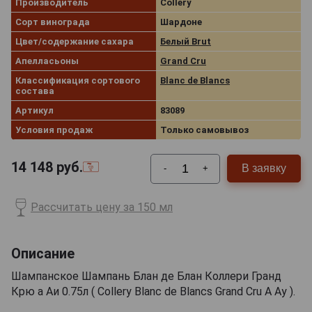
Производитель
Collery
Сорт винограда
Шардоне
Цвет/содержание сахара
Белый Brut
Апелласьоны
Grand Cru
Классификация сортового
Blanc de Blancs
состава
Артикул
83089
Условия продаж
Только самовывоз
14 148
руб.
В заявку
-
+
Рассчитать цену за 150 мл
Описание
Шампанское Шампань Блан де Блан Коллери Гранд
Крю а Аи 0.75л ( Collery Blanc de Blancs Grand Cru A Ay ).