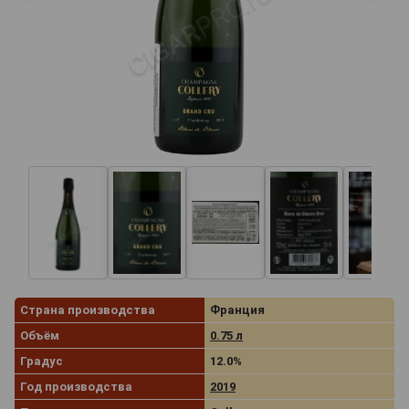
Страна производства
Франция
Объём
0.75 л
Градус
12.0%
Год производства
2019