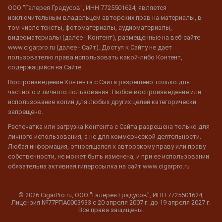
ООО "Галерея Градусов", ИНН 7725501624, является
исключительным владельцем авторских прав на материалы, в
том числе тексты, фотоматериалы, аудиоматериалы,
видеоматериалы (далее - Контент), размещенные на веб-сайте
www.cigarpro.ru (далее - Сайт). Доступ к Сайту не дает
пользователю права использовать какой-либо Контент,
содержащийся на Сайте.
Воспроизведение Контента с Сайта разрешено только для
частного и личного пользования. Любое воспроизведение или
использование копий для любых других целей категорически
запрещено.
Распечатка или загрузка Контента с Сайта разрешена только для
личного использования, а не для коммерческой деятельности.
Любая информация, относящаяся к авторскому праву или праву
собственности, не может быть изменена, и при ее использовании
обязательна активная гиперссылка на сайт www.cigarpro.ru
© 2026 CigarPro.ru, ООО "Галерея Градусов", ИНН 7725501624,
Лицензия №77РПА0003933 c 20 апреля 2007 г. до 19 апреля 2027 г.
Все права защищены.