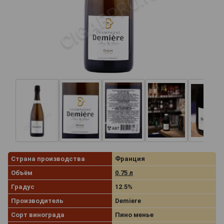
Страна производства
Франция
Объём
0.75 л
Градус
12.5%
Производитель
Demiere
Сорт винограда
Пино менье