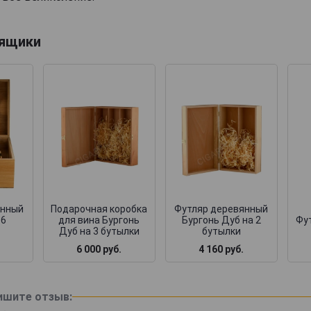
 ящики
янный
Подарочная коробка
Футляр деревянный
 6
для вина Бургонь
Бургонь Дуб на 2
Фут
Дуб на 3 бутылки
бутылки
6 000 руб.
4 160 руб.
ишите отзыв: