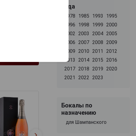
Года
1978
1985
1993
1995
1996
1998
1999
2000
2002
2003
2004
2005
2006
2007
2008
2009
2009
2010
2011
2012
2013
2014
2015
2016
2017
2018
2019
2020
2021
2022
2023
Бокалы по
назначению
для Шампанского
Perrier Jouet Bla
Taittinger Nocturne
Rose Шампанск