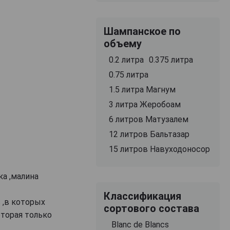
Шампанское по
объему
0.2 литра
0.375 литра
0.75 литра
1.5 литра Магнум
3 литра Жеробоам
6 литров Матузалем
12 литров Бальтазар
15 литров Навуходоносор
ка ,малина
Классификация
 ,в которых
сортового состава
торая только
Blanc de Blancs