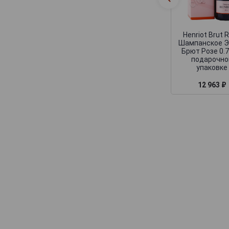
Deutz
Devaux
Dhondt-Grellet
Henriot Brut 
Шампанское Э
Didier Chopin
Брют Розе 0.7
подарочно
Dom Caudron
упаковке
Domaine Nowack
12 963 ₽
Domaine la Borderie
Dominique Neuville
Doyard
Drappier
Dremon Pere & Fils
Dremont Marroy
Duval-Leroy
Egly-Ouriet
Elemart Robion