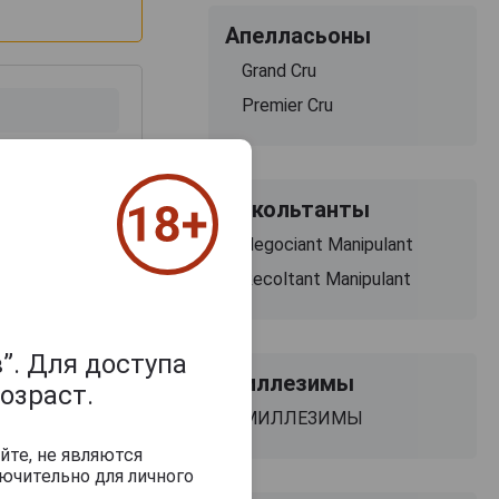
Апелласьоны
Grand Cru
Premier Cru
Рекольтанты
Negociant Manipulant
Recoltant Manipulant
з 2000 знаков
”. Для доступа
Миллезимы
озраст.
МИЛЛЕЗИМЫ
йте, не являются
ючительно для личного