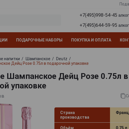
Пода
+7(495)998-54-45
алко
+7(495)644-59-95
алко
ЦИИ
ПОДАРОЧНЫЕ НАБОРЫ
ПОКУПКА И ОПЛАТА
КОН
е напитки
Шампанское
Deutz
ское Дейц Розе 0.75л в подарочной упаковке
se Шампанское Дейц Розе 0.75л в
ой упаковке
ыв
С
Страна
Франц
производства
Объём
0.75 л