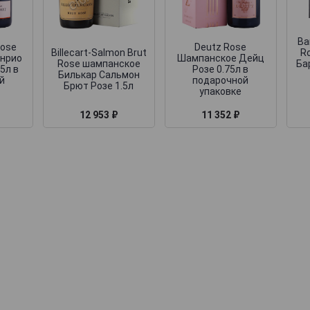
Ba
Rose
Deutz Rose
Billecart-Salmon Brut
R
нрио
Шампанское Дейц
Rose шампанское
Ба
5л в
Розе 0.75л в
Билькар Сальмон
й
подарочной
Брют Розе 1.5л
упаковке
12 953 ₽
11 352 ₽