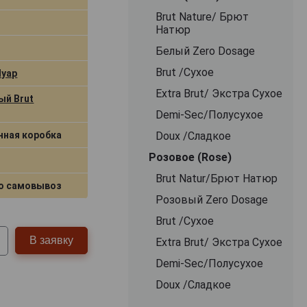
Brut Nature/ Брют
Натюр
Белый Zero Dosage
Brut /Сухое
Нуар
Extra Brut/ Экстра Сухое
ый Brut
Demi-Sec/Полусухое
нная коробка
Doux /Сладкое
Розовое (Rose)
Brut Natur/Брют Натюр
о самовывоз
Розовый Zero Dosage
Brut /Сухое
В заявку
Extra Brut/ Экстра Сухое
Demi-Sec/Полусухое
Doux /Сладкое