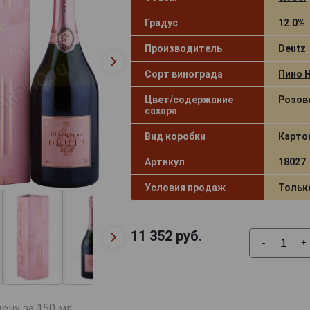
Градус
12.0%
Производитель
Deutz
Сорт винограда
Пино 
Цвет/содержание
Розов
сахара
Вид коробки
Карто
Артикул
18027
Условия продаж
Тольк
11 352
руб.
-
+
ену за 150 мл