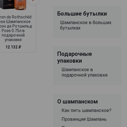
Rose Шампанское
Перрье Жуэ Бла
Тэтенжэ Ноктюрн
Розе 0.75л в
Розе
подарочной
Большие бутылки
упаковке
ron de Rothschild
ose Шампанское
Шампанское в больших
рон де Ротшильд
бутылках
Розе 0.75л в
подарочной
упаковке
12 132 ₽
13 707 ₽
12 454 ₽
Подарочные
упаковки
Шампанское в
подарочной упаковке
О шампанском
Как пить шампанское?
Провинция Шампань