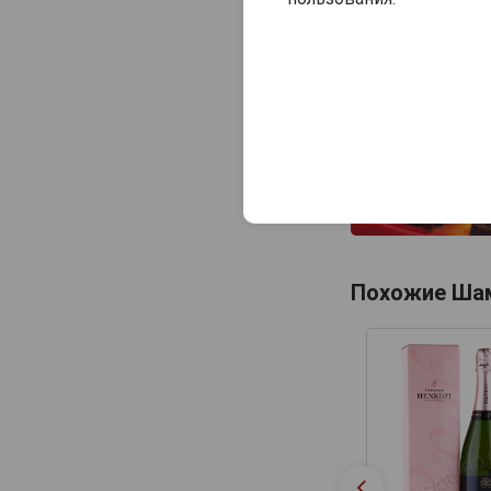
Consulat Palace
Contrees
Cossy-Pechon
Crete Chamberlin
Cuillier
Dampierre
Daniel Leclerc
David Leclapart
Похожие Ша
De Saint Gall
De Vilmont
Delamotte
Delot
Demiere
Demonge