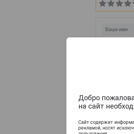
Champagne Sylvie Moreau
Champagne Veuve Doussot
Champagne de Barfontarc
Chanoine Freres
Chapuy
Charlemagne
Charles Heidsieck
Charles de Cazanove
Chartogne-Taillet
Christophe Mignon
Clandestin
Добро пожаловат
Clement & Fils
на сайт необхо
Collard-Picard
Collery
Сайт содержит информац
рекламой, носят исклю
Colligny
пользования.