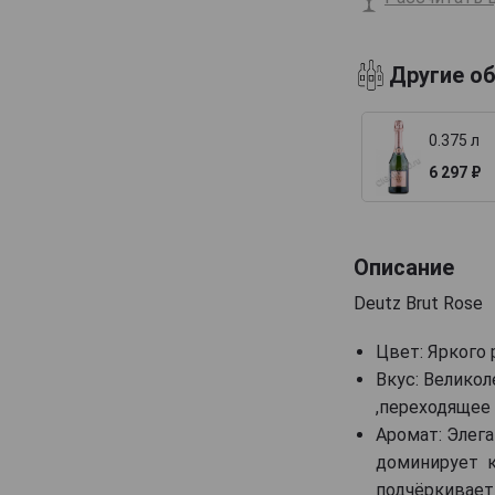
Billecart-Salmon
Boizel
Другие о
Bollinger
Bonnaire
0.375 л
Bonnet-Gilmert
6 297 ₽
Bourgeois Diaz
Boutillez Marchand
Описание
Breton Fils
Deutz Brut Rose
Brimoncourt
Brocard Pierre
Цвет: Яркого
Bruno Michel
Вкус: Великол
,переходящее 
Bruno Paillard
Аромат: Элега
CH de LAuche
доминирует к
Camiat et Fils
подчёркивает