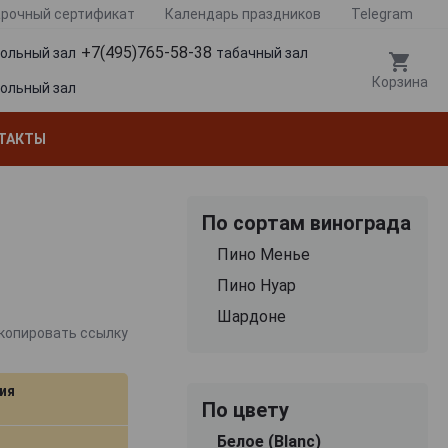
рочный сертификат
Календарь праздников
Telegram
+7(495)765-58-38
гольный зал
табачный зал
Корзина
гольный зал
ТАКТЫ
По сортам винограда
Пино Менье
Пино Нуар
Шардоне
копировать ссылку
ия
По цвету
Белое (Blanc)