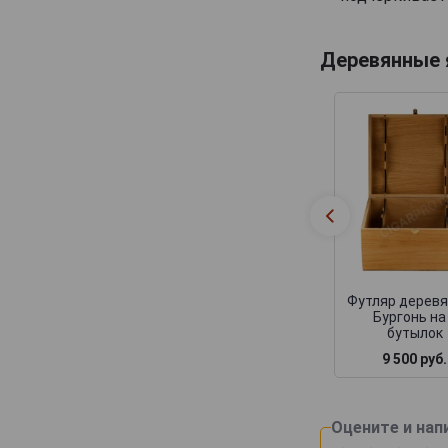
Canard-Duchene
Cattier
Деревянные
Cazals
Cedric Bouchard
Champagne AR Lenoble
Champagne Andre Robert
Champagne Augustin
Champagne Casters Liebart
Champagne Dumenil
Champagne Jean Jacques Lamoureux
Футляр дерев
Бургонь на
Champagne Lagache
бутылок
Champagne Lucien Roguet
9 500 руб.
Champagne Maxime Blin
Champagne Michel Genet
Оцените и нап