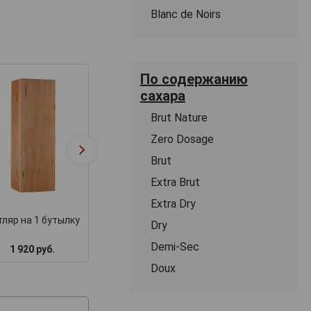
Blanc de Noirs
По содержанию
сахара
Brut Nature
Zero Dosage
Футляр Бордо
Деревянная
подарочный дл
Brut
коробка для коньяка
набора бутылок
замком + барха
Extra Brut
Extra Dry
ляр на 1 бутылку
Dry
Demi-Sec
1 920 руб.
1 717 руб.
3 000 руб.
Doux