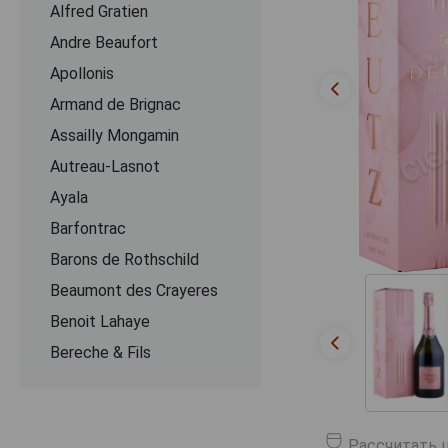
Alfred Gratien
Andre Beaufort
Apollonis
Armand de Brignac
Assailly Mongamin
Autreau-Lasnot
Ayala
Barfontrac
Barons de Rothschild
Beaumont des Crayeres
Benoit Lahaye
Bereche & Fils
Bernard Remy
Besserat de Bellefon
Beurton & Fils
Рассчитать ц