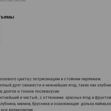
бъемы
 розового цвета,с потрясающим и стойким перляжем.
епный дуэт свежести и нежнейших ягод ,таких как клубни
в долгое и тонкое послевкусие.
нтнейший и чистый , с оттенками красных ягод и фруктов
лубника, малина, брусника и освежающая долька лайма,ко
 все великолепие.