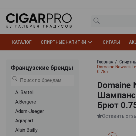
КАТАЛОГ
СПИРТНЫЕ НАПИТКИ
СИГАРЫ
АК
Главная
Спиртны
Французские бренды
Domaine Nowack Le
0.75л
Domaine N
A. Bartel
Шампанск
A.Bergere
Брют 0.7
Adam-Jaeger
Оставить отз
Agrapart
Alain Bailly