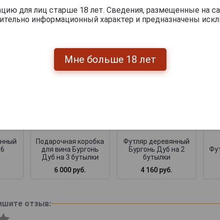
ию для лиц старше 18 лет. Сведения, размещенные на са
чительно информационный характер и предназначены искл
 ящики
Мне больше 18 лет
янный
Подарочная коробка
Футляр деревянный
 6
для вина Бургонь
Бургонь Дуб на 2
Фут
Дуб на 3 бутылки
бутылки
6 000 руб.
4 160 руб.
ишите отзыв: