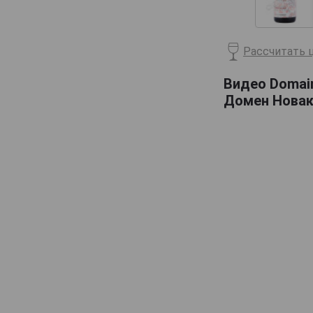
Billecart-Salmon
Boizel
Рассчитать ц
Bollinger
Видео Domain
Bonnaire
Домен Новак
Bonnet-Gilmert
Bourgeois Diaz
Boutillez Marchand
Breton Fils
Brimoncourt
Brocard Pierre
Bruno Michel
Bruno Paillard
CH de LAuche
Camiat et Fils