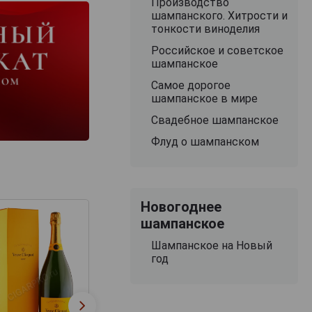
Производство
шампанского. Хитрости и
тонкости виноделия
Российское и советское
шампанское
Самое дорогое
шампанское в мире
Свадебное шампанское
Флуд о шампанском
Новогоднее
шампанское
Шампанское на Новый
год
Laurent-Perrier 
Drappier Grande
Cuvee Шампанск
Sendree 2012
Лоран-Перье Бр