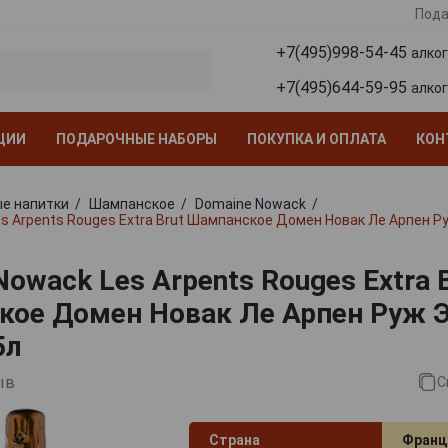
Пода
+7(495)998-54-45
алко
+7(495)644-59-95
алко
ЦИИ
ПОДАРОЧНЫЕ НАБОРЫ
ПОКУПКА И ОПЛАТА
КОН
е напитки
Шампанское
Domaine Nowack
s Arpents Rouges Extra Brut Шампанское Домен Новак Ле Арпен Р
owack Les Arpents Rouges Extra 
ое Домен Новак Ле Арпен Руж 
5л
ыв
С
Страна
Франц