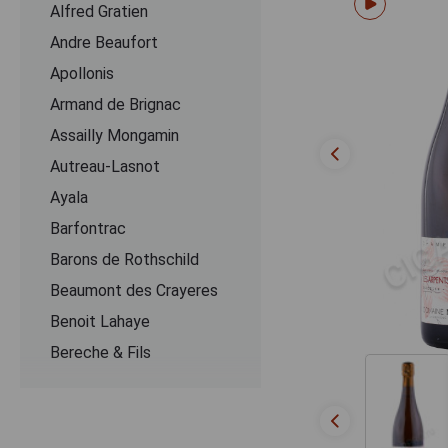
Alfred Gratien
Andre Beaufort
Apollonis
Armand de Brignac
Assailly Mongamin
Autreau-Lasnot
Ayala
Barfontrac
Barons de Rothschild
Beaumont des Crayeres
Benoit Lahaye
Bereche & Fils
Bernard Remy
Besserat de Bellefon
Beurton & Fils