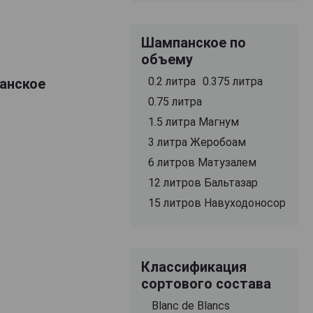
Шампанское по
объему
0.2 литра
0.375 литра
панское
0.75 литра
1.5 литра Магнум
3 литра Жеробоам
6 литров Матузалем
12 литров Бальтазар
15 литров Навуходоносор
Классификация
сортового состава
Blanc de Blancs