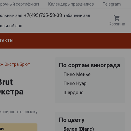
рочный сертификат
Календарь праздников
Telegram
+7(495)765-58-38
гольный зал
табачный зал
Корзина
гольный зал
ТАКТЫ
По сортам винограда
уж Экстра Брют
Пино Менье
Brut
Пино Нуар
Экстра
Шардоне
копировать ссылку
По цвету
ия
Белое (Blanc)