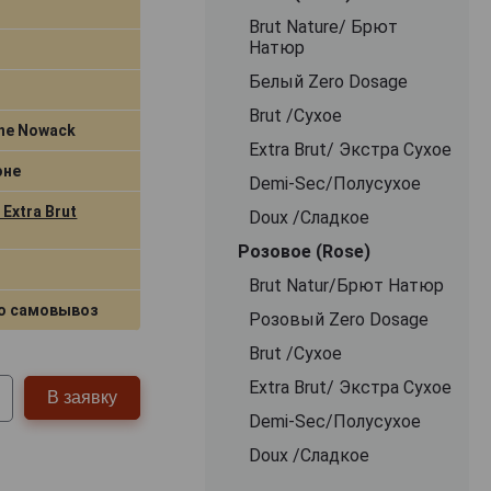
Brut Nature/ Брют
Натюр
Белый Zero Dosage
Brut /Сухое
ne Nowack
Extra Brut/ Экстра Сухое
оне
Demi-Sec/Полусухое
Extra Brut
Doux /Сладкое
Розовое (Rose)
Brut Natur/Брют Натюр
о самовывоз
Розовый Zero Dosage
Brut /Сухое
Extra Brut/ Экстра Сухое
В заявку
Demi-Sec/Полусухое
Doux /Сладкое