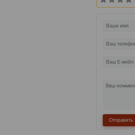
Deutz
Devaux
Dhondt-Grellet
Didier Chopin
Dom Caudron
Domaine Nowack
Domaine la Borderie
Dominique Neuville
Doyard
Drappier
Dremon Pere & Fils
Dremont Marroy
Duval-Leroy
Egly-Ouriet
Elemart Robion