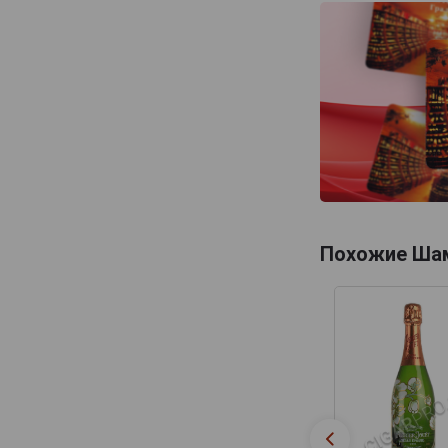
Eric Rodez
Eric Taillet
Ernest Remy
Etienne Calsac
Eugene III
Fabien Bergeronneau
Fallet Dart
Fleury Pere et Fils
Похожие Ша
Forget Brimont
Francis Boulard & Fille
Francis Orban
Franck Pascal
Frederic Savart
Frerejean Freres