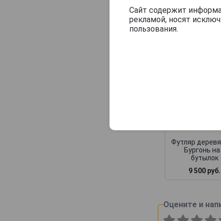
Consulat Palace
Сайт содержит информац
рекламой, носят исклю
Деревянные
Contrees
пользования.
Cossy-Pechon
Crete Chamberlin
Cuillier
Dampierre
Daniel Leclerc
David Leclapart
De Saint Gall
Футляр дерев
De Vilmont
Бургонь на
бутылок
Delamotte
9 500 руб.
Delot
Demiere
Оцените и нап
Demonge