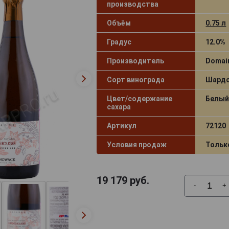
производства
Объём
0.75 л
Градус
12.0%
Производитель
Domai
Сорт винограда
Шард
Цвет/содержание
Белый 
сахара
Артикул
72120
Условия продаж
Тольк
19 179
руб.
-
+