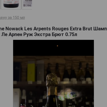
ену за 150 мл
e Nowack Les Arpents Rouges Extra Brut Шам
 Ле Арпен Руж Экстра Брют 0.75л