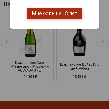
Похожие Шампанские
Мне больше 18 лет
Шампанское Серж
Шампанское Дойар Кло
Матьё Брют Миллезим
де Л Аббей
АОС/АОР 0,75л
14 194 ₽
12 852 ₽