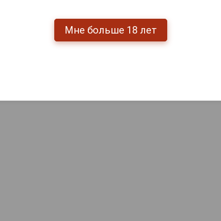
Мне больше 18 лет
Herbert Beaufort
Серж
Extra Brut
ют
Шампанское Дойар
Bl
Шампанское Эрбер
С/АОР
Кло де Л Аббей
Бофор Экстра Брют
0.75л
12 852 ₽
15 120 ₽