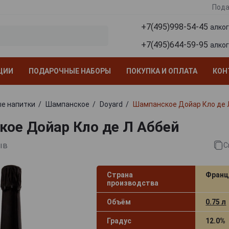
Пода
+7(495)998-54-45
алко
+7(495)644-59-95
алко
ЦИИ
ПОДАРОЧНЫЕ НАБОРЫ
ПОКУПКА И ОПЛАТА
КОН
е напитки
Шампанское
Doyard
Шампанское Дойар Кло де 
ое Дойар Кло де Л Аббей
ыв
С
Страна
Франц
производства
Объём
0.75 л
Градус
12.0%