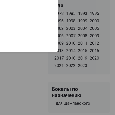
Луи Родерер Бр
Шампанское Андре
Года
Натюр 0.75л в
Буфор Брют
подарочной
Миллезим 0.75л
1978
1985
1993
1995
упаковке
Ruinart Blanc de
1996
1998
1999
2000
ancs Шампанское
2002
2003
2004
2005
Рюинар Блан де
Блан 0.75л
2006
2007
2008
2009
16 900 ₽
13 978 ₽
15 532 ₽
2009
2010
2011
2012
2013
2014
2015
2016
2017
2018
2019
2020
2021
2022
2023
Бокалы по
назначению
для Шампанского