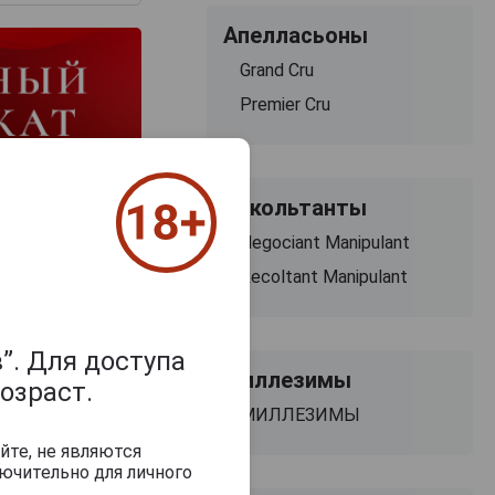
Апелласьоны
Grand Cru
Premier Cru
Рекольтанты
Negociant Manipulant
Recoltant Manipulant
”. Для доступа
Миллезимы
озраст.
МИЛЛЕЗИМЫ
йте, не являются
Louis Roederer B
ючительно для личного
Andre Beaufort Brut
Nature Шампанс
Millesime