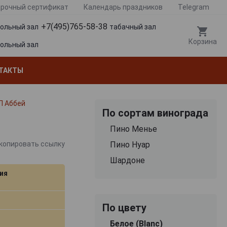
рочный сертификат
Календарь праздников
Telegram
+7(495)765-58-38
гольный зал
табачный зал
Корзина
гольный зал
ТАКТЫ
Л Аббей
По сортам винограда
Пино Менье
Пино Нуар
копировать ссылку
Шардоне
ия
По цвету
Белое (Blanc)