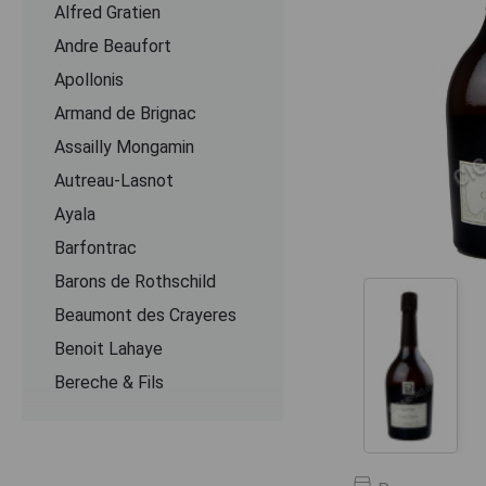
Alfred Gratien
Andre Beaufort
Apollonis
Armand de Brignac
Assailly Mongamin
Autreau-Lasnot
Ayala
Barfontrac
Barons de Rothschild
Beaumont des Crayeres
Benoit Lahaye
Bereche & Fils
Bernard Remy
Besserat de Bellefon
Beurton & Fils