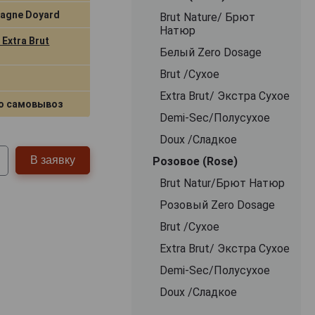
agne Doyard
Brut Nature/ Брют
Натюр
Extra Brut
Белый Zero Dosage
Brut /Сухое
Extra Brut/ Экстра Сухое
о самовывоз
Demi-Sec/Полусухое
Doux /Сладкое
В заявку
Розовое (Rose)
Brut Natur/Брют Натюр
Розовый Zero Dosage
Brut /Сухое
Extra Brut/ Экстра Сухое
Demi-Sec/Полусухое
Doux /Сладкое