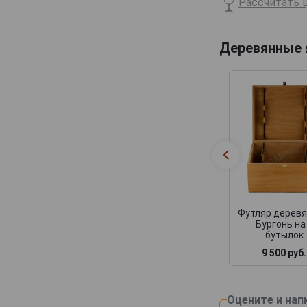
Рассчитать ц
Billecart-Salmon
Boizel
Деревянные
Bollinger
Bonnaire
Bonnet-Gilmert
Bourgeois Diaz
Boutillez Marchand
Breton Fils
Brimoncourt
Brocard Pierre
Футляр дерев
Бургонь на
Bruno Michel
бутылок
Bruno Paillard
9 500 руб.
CH de LAuche
Camiat et Fils
Оцените и нап