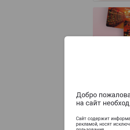
Champagne Sylvie Moreau
Champagne Veuve Doussot
Champagne de Barfontarc
Chanoine Freres
Chapuy
Charlemagne
Charles Heidsieck
Charles de Cazanove
Chartogne-Taillet
Похожие Ша
Christophe Mignon
Clandestin
Добро пожаловат
Clement & Fils
на сайт необхо
Collard-Picard
Collery
Сайт содержит информац
рекламой, носят исклю
Colligny
пользования.