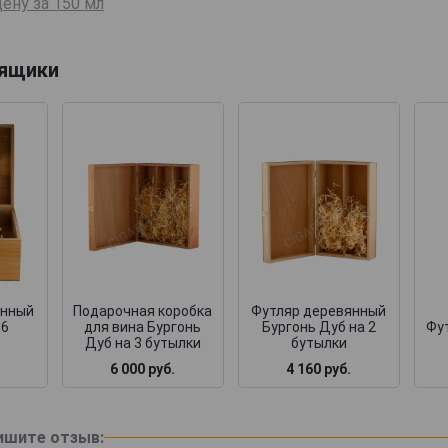
ену за 150 мл
 ящики
янный
Подарочная коробка
Футляр деревянный
 6
для вина Бургонь
Бургонь Дуб на 2
Фут
Дуб на 3 бутылки
бутылки
6 000 руб.
4 160 руб.
ишите отзыв: