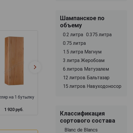
Шампанское по
объему
0.2 литра
0.375 литра
0.75 литра
1.5 литра Магнум
3 литра Жеробоам
Футляр Бордо
Деревянная
подарочный дл
6 литров Матузалем
коробка для коньяка
набора бутылок
12 литров Бальтазар
замком + барха
15 литров Навуходоносор
ляр на 1 бутылку
1 920 руб.
1 717 руб.
3 000 руб.
Классификация
сортового состава
Blanc de Blancs