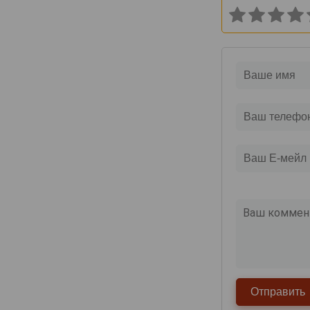
Canard-Duchene
Cattier
Cazals
Cedric Bouchard
Champagne AR Lenoble
Champagne Andre Robert
Champagne Augustin
Champagne Casters Liebart
Champagne Dumenil
Champagne Jean Jacques Lamoureux
Champagne Lagache
Champagne Lucien Roguet
Champagne Maxime Blin
Champagne Michel Genet