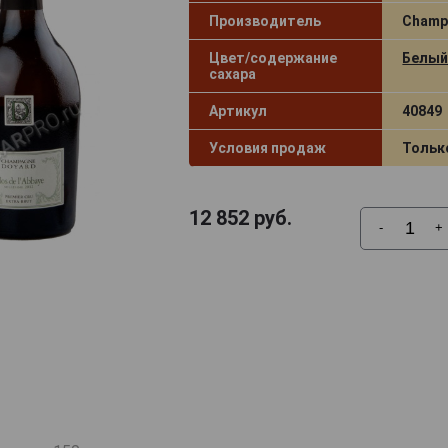
Производитель
Champ
Цвет/содержание
Белый 
сахара
Артикул
40849
Условия продаж
Тольк
12 852
руб.
-
+