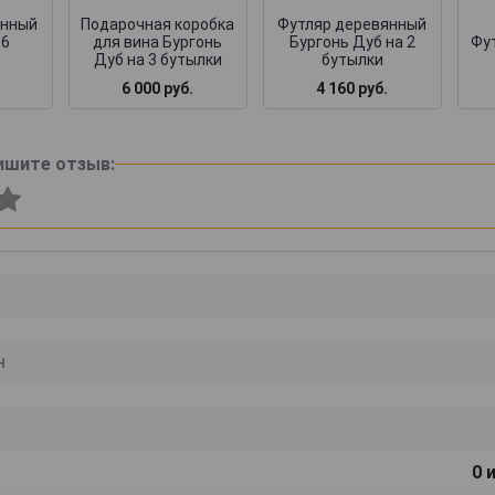
янный
Подарочная коробка
Футляр деревянный
 6
для вина Бургонь
Бургонь Дуб на 2
Фут
Дуб на 3 бутылки
бутылки
6 000 руб.
4 160 руб.
ишите отзыв:
0
и