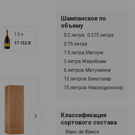
Шампанское по
объему
1.5 л
0.2 литра
0.375 литра
17 152 ₽
0.75 литра
1.5 литра Магнум
3 литра Жеробоам
6 литров Матузалем
12 литров Бальтазар
15 литров Навуходоносор
Футляр Бордо
Классификация
Деревянная
подарочный дл
сортового состава
коробка для коньяка
набора бутылок
замком + барха
Blanc de Blancs