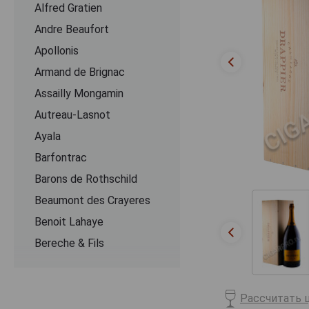
Alfred Gratien
Andre Beaufort
Apollonis
Armand de Brignac
Assailly Mongamin
Autreau-Lasnot
Ayala
Barfontrac
Barons de Rothschild
Beaumont des Crayeres
Benoit Lahaye
Bereche & Fils
Bernard Remy
Besserat de Bellefon
Рассчитать ц
Beurton & Fils