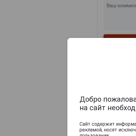
Champagne Sylvie Moreau
Champagne Veuve Doussot
Champagne de Barfontarc
Chanoine Freres
Chapuy
Charlemagne
Charles Heidsieck
Charles de Cazanove
Chartogne-Taillet
Christophe Mignon
Clandestin
Добро пожаловат
Clement & Fils
на сайт необхо
Collard-Picard
Collery
Сайт содержит информац
рекламой, носят исклю
Похожие Ша
Colligny
пользования.