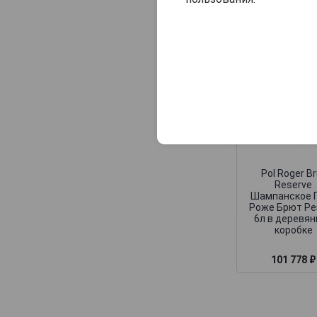
Consulat Palace
Contrees
Cossy-Pechon
Crete Chamberlin
Cuillier
Dampierre
Daniel Leclerc
David Leclapart
Pol Roger Br
Reserve
De Saint Gall
Шампанское 
Роже Брют Ре
De Vilmont
6л в деревя
коробке
Delamotte
Delot
101 778 ₽
Demiere
Demonge