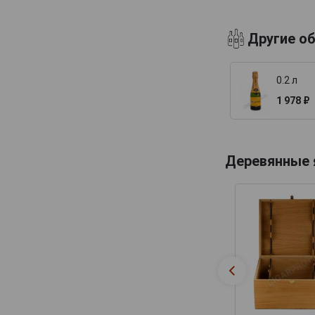
Billecart-Salmon
Другие о
Boizel
Bollinger
0.2 л
Bonnaire
1 978 ₽
Bonnet-Gilmert
Bourgeois Diaz
Boutillez Marchand
Деревянные
Breton Fils
Brimoncourt
Brocard Pierre
Bruno Michel
Bruno Paillard
CH de LAuche
Camiat et Fils