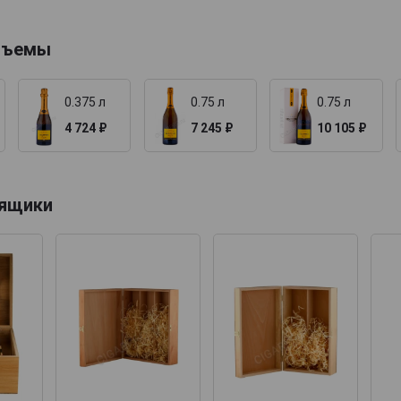
бъемы
0.375 л
0.75 л
0.75 л
4 724 ₽
7 245 ₽
10 105 ₽
 ящики