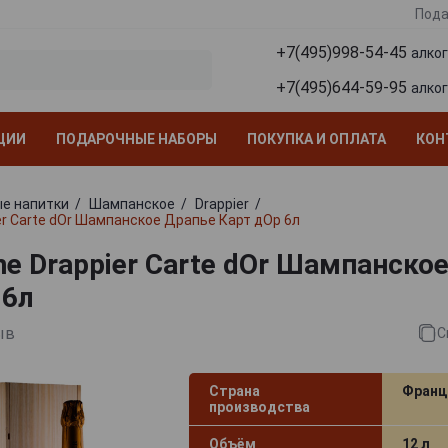
Пода
+7(495)998-54-45
алко
+7(495)644-59-95
алко
ЦИИ
ПОДАРОЧНЫЕ НАБОРЫ
ПОКУПКА И ОПЛАТА
КОН
е напитки
Шампанское
Drappier
r Carte dOr Шампанское Драпье Карт дОр 6л
e Drappier Carte dOr Шампанско
 6л
ыв
С
Страна
Франц
производства
Объём
12 л