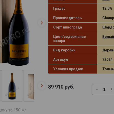
Градус
12.0%
Производитель
Champ
Сорт винограда
Шардо
Цвет/содержание
Белый
сахара
Вид коробки
Дерев
Артикул
72024
Условия продаж
Тольк
89 910
руб.
-
+
ену за 150 мл