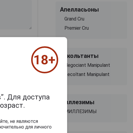
Апелласьоны
Grand Cru
Premier Cru
Рекольтанты
Negociant Manipulant
Recoltant Manipulant
”. Для доступа
Миллезимы
озраст.
МИЛЛЕЗИМЫ
йте, не являются
ючительно для личного