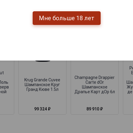
Мне больше 18 лет
P
ut
Champagne Drappier
Krug Grande Cuvee
Поль
Carte dOr
Ша
Шампанское Круг
зерв
Шампанское
Жу
Гранд Кюве 1.5л
нной
Драпье Карт дОр 6л
де
99 324 ₽
89 910 ₽