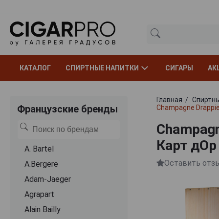
КАТАЛОГ
СПИРТНЫЕ НАПИТКИ
СИГАРЫ
АК
Главная
Спиртны
Французские бренды
Champagne Drappie
Champagn
Карт дОр
A. Bartel
Оставить отз
A.Bergere
Adam-Jaeger
Agrapart
Alain Bailly