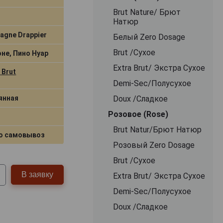
Brut Nature/ Брют
Натюр
agne Drappier
Белый Zero Dosage
Brut /Сухое
не, Пино Нуар
Extra Brut/ Экстра Сухое
 Brut
Demi-Sec/Полусухое
янная
Doux /Сладкое
Розовое (Rose)
Brut Natur/Брют Натюр
о самовывоз
Розовый Zero Dosage
Brut /Сухое
В заявку
Extra Brut/ Экстра Сухое
Demi-Sec/Полусухое
Doux /Сладкое