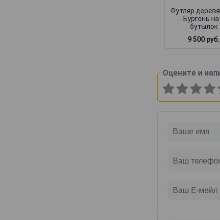
Canard-Duchene
Футляр дерев
Бургонь на
Cattier
бутылок
Cazals
9 500 руб.
Cedric Bouchard
Champagne AR Lenoble
Оцените и нап
Champagne Andre Robert
Champagne Augustin
Champagne Casters Liebart
Champagne Dumenil
Champagne Jean Jacques Lamoureux
Champagne Lagache
Champagne Lucien Roguet
Champagne Maxime Blin
Champagne Michel Genet