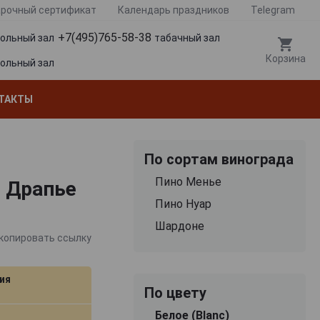
рочный сертификат
Календарь праздников
Telegram
+7(495)765-58-38
гольный зал
табачный зал
Корзина
гольный зал
ТАКТЫ
По сортам винограда
Пино Менье
е Драпье
Пино Нуар
Шардоне
копировать ссылку
ия
По цвету
Белое (Blanc)