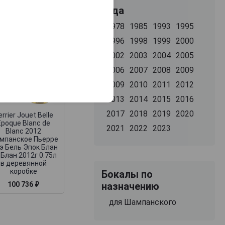
Года
1978
1985
1993
1995
1996
1998
1999
2000
2002
2003
2004
2005
2006
2007
2008
2009
2009
2010
2011
2012
2013
2014
2015
2016
2017
2018
2019
2020
errier Jouet Belle
Epoque Blanc de
2021
2022
2023
Blanc 2012
мпанское Пьерре
э Бель Эпок Блан
 Блан 2012г 0.75л
в деревянной
коробке
Бокалы по
назначению
100 736 ₽
для Шампанского