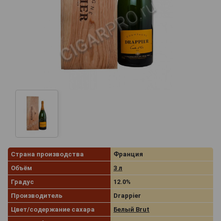
Страна производства
Франция
Объём
3 л
Градус
12.0%
Производитель
Drappier
Цвет/содержание сахара
Белый Brut