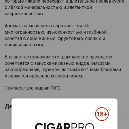
которые плавно переходят в длительное послевкусие
с лёгкой минеральностью и элегантной
напряжённостью.
Аромат шампанского поражает своей
многогранностью, изысканностью и глубиной,
сочетая в себе винные, фруктовые, пряные и
ванильные нотки.
В плане гастрономии это шампанское прекрасно
сочетается с закусками разных видов, омарами,
ракообразными, курицей, лёгкими летними блюдами
и является идеальным аперитивом.
Температура подачи 10°С.
Деревянные ящики