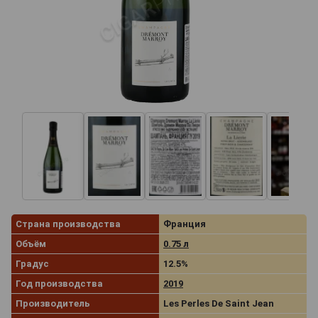
Страна производства
Франция
Объём
0.75 л
Градус
12.5%
Год производства
2019
Производитель
Les Perles De Saint Jean