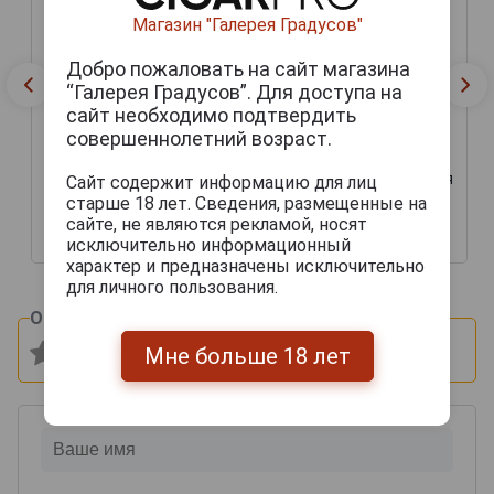
Магазин "Галерея Градусов"
Добро пожаловать на сайт магазина
“Галерея Градусов”. Для доступа на
сайт необходимо подтвердить
совершеннолетний возраст.
Подарочная коробка для
Сайт содержит информацию для лиц
Футляр деревянный
вина Бургонь Дуб на 3
старше 18 лет. Сведения, размещенные на
Бургонь на 6 бутылок
бутылки
сайте, не являются рекламой, носят
9 500 руб.
6 000 руб.
исключительно информационный
характер и предназначены исключительно
для личного пользования.
Оцените и напишите отзыв:
Мне больше 18 лет