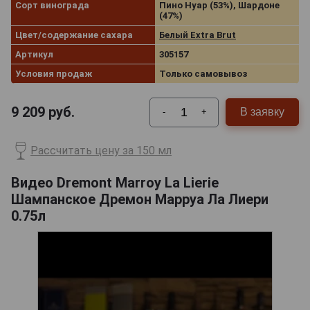
Сорт винограда
Пино Нуар (53%), Шардоне
(47%)
Цвет/содержание сахара
Белый Extra Brut
Артикул
305157
Условия продаж
Только самовывоз
9 209
руб.
В заявку
-
+
Рассчитать цену за 150 мл
Видео Dremont Marroy La Lierie
Шампанское Дремон Марруа Ла Лиери
0.75л