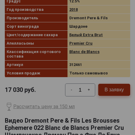
Градус
12.5%
Год производства
2018
Производитель
Dremont Pere & Fils
Сорт винограда
Шардоне
Цвет/содержание сахара
Белый Extra Brut
Апелласьоны
Premier Cru
Классификация сортового
Blanc de Blancs
состава
Артикул
312461
Условия продаж
Только самовывоз
17 030
руб.
В заявку
-
+
Рассчитать цену за 150 мл
Видео Dremont Pere & Fils Les Brousses
Ephemere 022 Blanc de Blancs Premier Cru
Шампанское Дремон Пэр э Фис Ле Брус