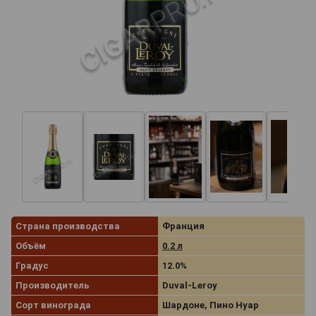
Страна производства
Франция
Объём
0.2 л
Градус
12.0%
Производитель
Duval-Leroy
Сорт винограда
Шардоне, Пино Нуар