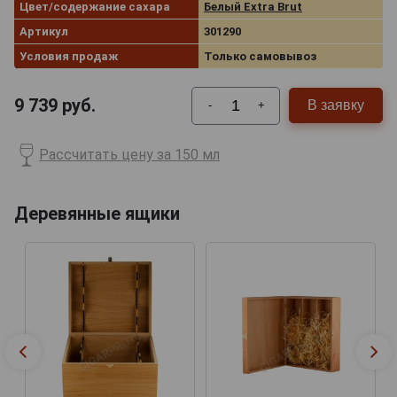
Цвет/содержание сахара
Белый Extra Brut
Артикул
301290
Условия продаж
Только самовывоз
9 739
руб.
В заявку
-
+
Рассчитать цену за 150 мл
Деревянные ящики