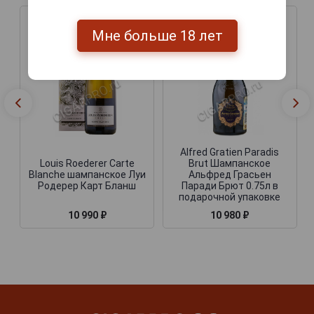
Мне больше 18 лет
Alfred Gratien Paradis
Louis Roederer Carte
Brut Шампанское
Blanche шампанское Луи
Альфред Грасьен
Родерер Карт Бланш
Паради Брют 0.75л в
подарочной упаковке
10 990 ₽
10 980 ₽