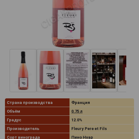
Страна производства
Франция
Объём
0.75 л
Градус
12.0%
Производитель
Fleury Pere et Fils
Сорт винограда
Пино Нуар