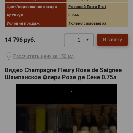
Цвет/содержание сахара
Розовый Extra Brut
Артикул
80544
Условия продаж
Только самовывоз
14 796
руб.
В заявку
-
+
Рассчитать цену за 150 мл
Видео Champagne Fleury Rose de Saignee
Шампанское Флери Розе де Сене 0.75л