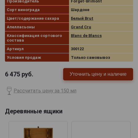
Производитель
Forget-Brimont
Сорт винограда
Шардоне
Цвет/содержание сахара
Белый Brut
Апелласьоны
Grand Cru
Классификация сортового
Blanc de Blancs
состава
Артикул
300122
Условия продаж
Только самовывоз
6 475
руб.
Уточнить цену и наличие
Рассчитать цену за 150 мл
Деревянные ящики