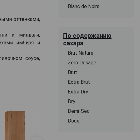
Blanc de Noirs
чными оттенками,
По содержанию
ыни и миндаля,
сахара
ихами имбиря и
Brut Nature
ливочном соусе,
Zero Dosage
Brut
Extra Brut
Extra Dry
Dry
Demi-Sec
Doux
Футляр Бордо