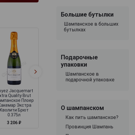
Большие бутылки
Шампанское в больших
бутылках
Подарочные
упаковки
Louis Roederer Brut
Prevoteau Perrier
Premier
Vallee Brut
Французское
Шампанское в
Шампанское
Шампанское Луи
подарочной упаковке
Превото Перье 
Родерер Брют
Валле Брют 0.37
Премьер 0.375л
oyez Jacquemart
xtra Quality Brut
мпанское Плоер
акемар Экстра
О шампанском
Кволити Брют
0.375л
Как пить шампанское?
3 206 ₽
3 845 ₽
3 306 ₽
Провинция Шампань