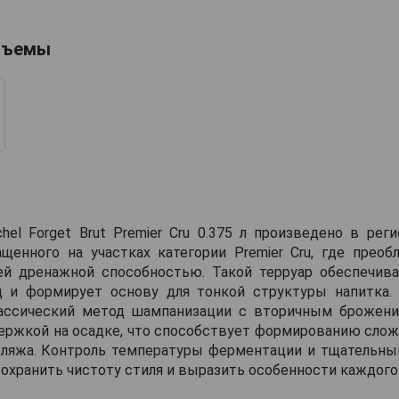
бъемы
hel Forget Brut Premier Cru 0.375 л произведено в рег
ащенного на участках категории Premier Cru, где прео
й дренажной способностью. Такой терруар обеспечив
д и формирует основу для тонкой структуры напитка.
ассический метод шампанизации с вторичным брожен
ержкой на осадке, что способствует формированию сложн
рляжа. Контроль температуры ферментации и тщательны
охранить чистоту стиля и выразить особенности каждого 