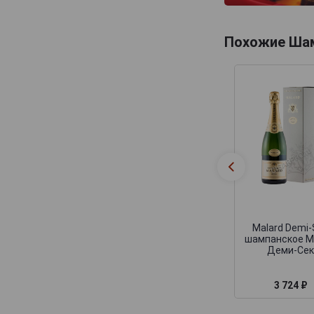
Deutz
Devaux
Похожие Ша
Dhondt-Grellet
Didier Chopin
Dom Caudron
Domaine Nowack
Domaine la Borderie
Dominique Neuville
Doyard
Drappier
Dremon Pere & Fils
Malard Demi-
шампанское М
Dremont Marroy
Деми-Се
Duval-Leroy
Egly-Ouriet
3 724 ₽
Elemart Robion