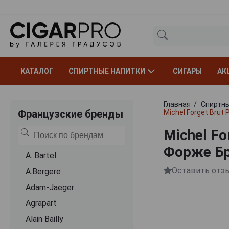
КАТАЛОГ
СПИРТНЫЕ НАПИТКИ
СИГАРЫ
АК
Главная
Спиртны
Французские бренды
Michel Forget Bru
Michel F
Форже Бр
A. Bartel
Оставить отз
A.Bergere
Adam-Jaeger
Agrapart
Alain Bailly