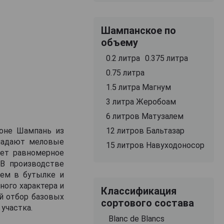
Шампанское по
объему
0.2 литра
0.375 литра
0.75 литра
1.5 литра Магнум
3 литра Жеробоам
6 литров Матузалем
12 литров Бальтазар
ионе Шампань из
бладают меловые
15 литров Навуходоносор
ает равномерное
 В производстве
ием в бутылке и
ого характера и
Классификация
й отбор базовых
сортового состава
участка.
Blanc de Blancs