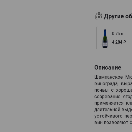
Billecart-Salmon
Другие о
Boizel
Bollinger
0.75 л
Bonnaire
4 284 ₽
Bonnet-Gilmert
Bourgeois Diaz
Boutillez Marchand
Описание
Breton Fils
Шампанское Mic
Brimoncourt
винограда, выр
почвы с хороше
Brocard Pierre
созревание яго
Bruno Michel
применяется кл
Bruno Paillard
длительной выд
устойчивого пе
CH de LAuche
вин позволяют с
Camiat et Fils