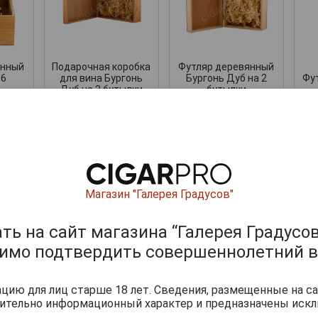
янный
Подарочная коробка
Футляр деревянный
 6
для вина Бургонь
Бургонь Дуб на 2
Фут
Дуб на 3 бутылки
бутылки
6 000 руб.
4 160 руб.
ишите отзыв:
Магазин "Галерея Градусов"
ь на сайт магазина “Галерея Градусов
димо подтвердить совершеннолетний в
ию для лиц старше 18 лет. Сведения, размещенные на са
чительно информационный характер и предназначены искл