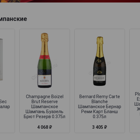
мпанские
Pl
Champagne Boizel
Bernard Remy Carte
E
Sec
Brut Reserve
Blanche
Ша
алар
Шампанское
Шампанское Бернар
Ж
к
Шампань Буазель
Реми Карт Бланш
Брют Резерв 0.375л
0.375л
4 068 ₽
3 405 ₽