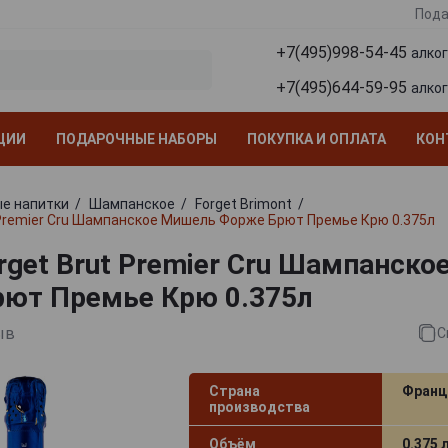
Пода
+7(495)998-54-45
алко
+7(495)644-59-95
алко
ЦИИ
ПОДАРОЧНЫЕ НАБОРЫ
ПОКУПКА И ОПЛАТА
КОН
е напитки
Шампанское
Forget Brimont
t Premier Cru Шампанское Мишель Форже Брют Премье Крю 0.375л
orget Brut Premier Cru Шампанск
ют Премье Крю 0.375л
ыв
С
Страна
Франц
производства
Объём
0.375 