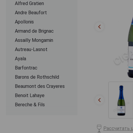
Alfred Gratien
Andre Beaufort
Apollonis
Armand de Brignac
Assailly Mongamin
Autreau-Lasnot
Ayala
Barfontrac
Barons de Rothschild
Beaumont des Crayeres
Benoit Lahaye
Bereche & Fils
Bernard Remy
Besserat de Bellefon
Рассчитать ц
Beurton & Fils