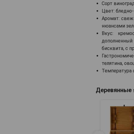
Сорт виноград
Canard-Duchene
Цвет: бледно
Cattier
Аромат: свеж
Cazals
нюансами зелё
Cedric Bouchard
Вкус: кремо
дополненный
Champagne AR Lenoble
бисквита, с 
Champagne Andre Robert
Гастрономиче
Champagne Augustin
телятина, ов
Champagne Casters Liebart
Температура с
Champagne Dumenil
Champagne Jean Jacques Lamoureux
Деревянные
Champagne Lagache
Champagne Lucien Roguet
Champagne Maxime Blin
Champagne Michel Genet