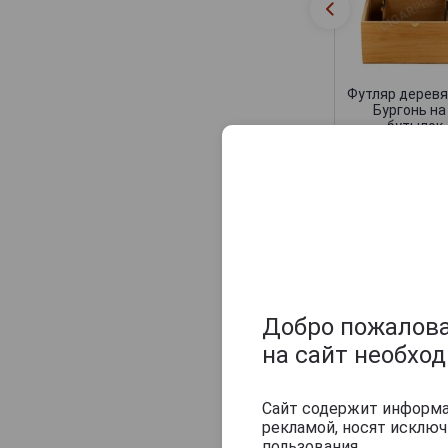
Champagne Sylvie Moreau
Champagne Veuve Doussot
Champagne de Barfontarc
Chanoine Freres
Футляр дерев
Бургонь на
Chapuy
бутылок
9 500 руб.
Charlemagne
Charles Heidsieck
Charles de Cazanove
Оцените и нап
Chartogne-Taillet
Christophe Mignon
Clandestin
Добро пожаловат
Clement & Fils
на сайт необхо
Collard-Picard
Collery
Сайт содержит информац
рекламой, носят исклю
Colligny
пользования.