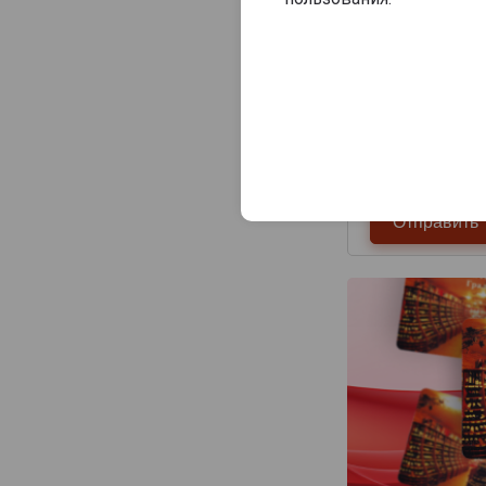
Consulat Palace
Contrees
Cossy-Pechon
Crete Chamberlin
Cuillier
Dampierre
Daniel Leclerc
David Leclapart
De Saint Gall
De Vilmont
Delamotte
Delot
Demiere
Demonge