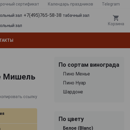
рочный сертификат
Календарь праздников
Telegram
+7(495)765-58-38
гольный зал
табачный зал
Корзина
гольный зал
ТАКТЫ
По сортам винограда
Пино Менье
ое Мишель
Пино Нуар
Шардоне
копировать ссылку
ия
По цвету
Белое (Blanc)
л