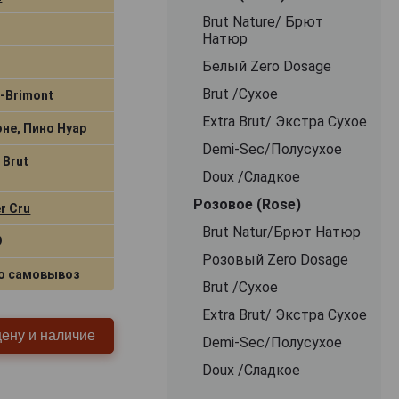
Brut Nature/ Брют
Натюр
Белый Zero Dosage
Brut /Сухое
-Brimont
Extra Brut/ Экстра Сухое
не, Пино Нуар
Demi-Sec/Полусухое
 Brut
Doux /Сладкое
Розовое (Rose)
r Cru
Brut Natur/Брют Натюр
9
Розовый Zero Dosage
о самовывоз
Brut /Сухое
Extra Brut/ Экстра Сухое
цену и наличие
Demi-Sec/Полусухое
Doux /Сладкое