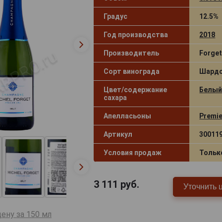
Градус
12.5%
Год производства
2018
Производитель
Forget
Сорт винограда
Шардо
Цвет/содержание
Белый
сахара
Апелласьоны
Premie
Артикул
30011
Условия продаж
Тольк
3 111
руб.
Уточнить 
ену за 150 мл