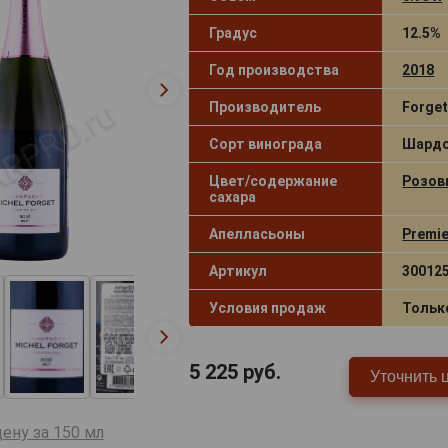
Градус
12.5%
Год производства
2018
Производитель
Forget
Сорт винограда
Шардо
Цвет/содержание
Розов
сахара
Апелласьоны
Premie
Артикул
30012
Условия продаж
Тольк
5 225
руб.
Уточнить 
ену за 150 мл