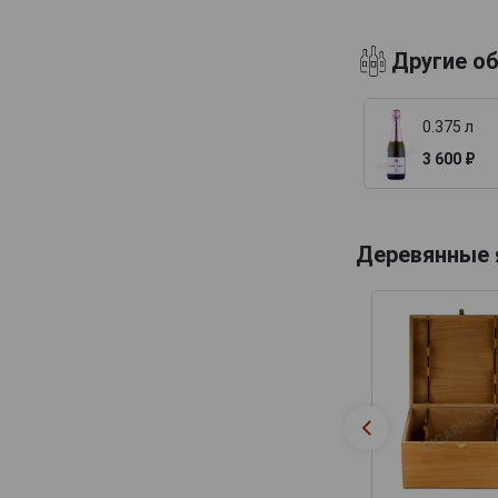
Billecart-Salmon
Другие о
Boizel
Bollinger
0.375 л
Bonnaire
3 600 ₽
Bonnet-Gilmert
Bourgeois Diaz
Boutillez Marchand
Деревянные
Breton Fils
Brimoncourt
Brocard Pierre
Bruno Michel
Bruno Paillard
CH de LAuche
Camiat et Fils