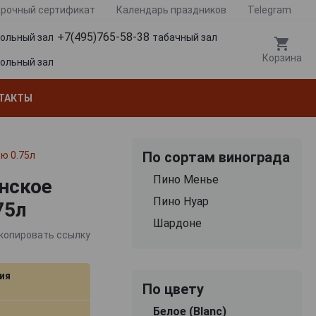
рочный сертификат
Календарь праздников
Telegram
+7(495)765-58-38
гольный зал
табачный зал
Корзина
гольный зал
ТАКТЫ
По сортам винограда
ю 0.75л
Пино Менье
анское
Пино Нуар
75л
Шардоне
копировать ссылку
ия
По цвету
Белое (Blanc)