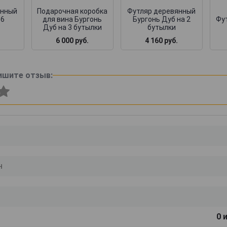
янный
Подарочная коробка
Футляр деревянный
 6
для вина Бургонь
Бургонь Дуб на 2
Фут
Дуб на 3 бутылки
бутылки
6 000 руб.
4 160 руб.
ишите отзыв:
0
и