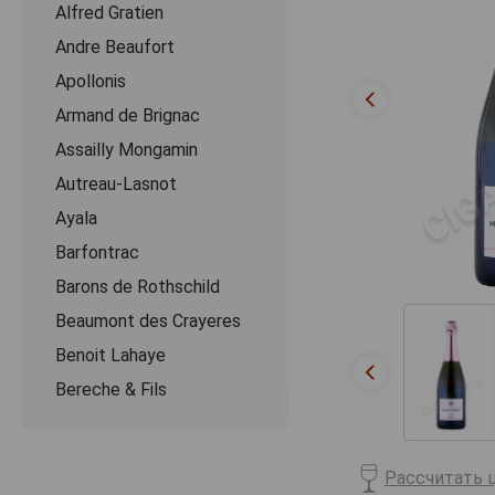
Alfred Gratien
Andre Beaufort
Apollonis
Armand de Brignac
Assailly Mongamin
Autreau-Lasnot
Ayala
Barfontrac
Barons de Rothschild
Beaumont des Crayeres
Benoit Lahaye
Bereche & Fils
Bernard Remy
Besserat de Bellefon
Рассчитать ц
Beurton & Fils