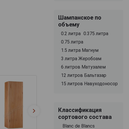
Шампанское по
объему
0.2 литра
0.375 литра
0.75 литра
1.5 литра Магнум
3 литра Жеробоам
6 литров Матузалем
12 литров Бальтазар
15 литров Навуходоносор
Футляр Бордо
Классификация
Деревянная
подарочный дл
сортового состава
коробка для коньяка
набора бутылок
замком + барха
Blanc de Blancs