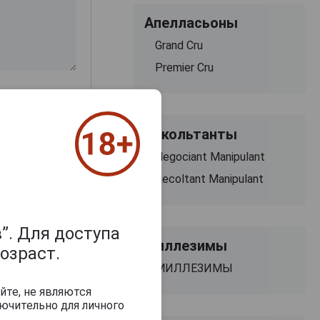
Апелласьоны
Grand Cru
Premier Cru
Рекольтанты
Negociant Manipulant
Recoltant Manipulant
”. Для доступа
Миллезимы
озраст.
МИЛЛЕЗИМЫ
йте, не являются
ючительно для личного