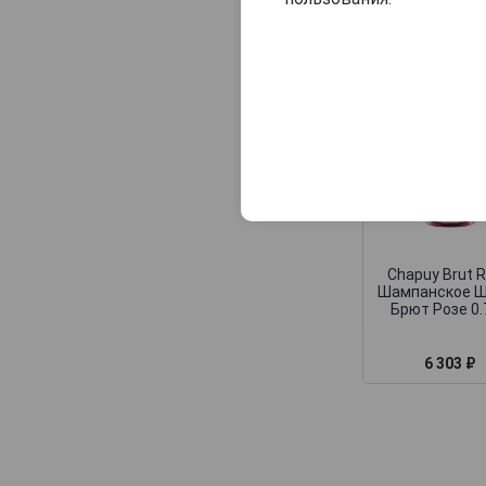
Consulat Palace
Contrees
Cossy-Pechon
Crete Chamberlin
Cuillier
Dampierre
Daniel Leclerc
David Leclapart
Chapuy Brut 
De Saint Gall
Шампанское 
Брют Розе 0.
De Vilmont
Delamotte
6 303 ₽
Delot
Demiere
Demonge