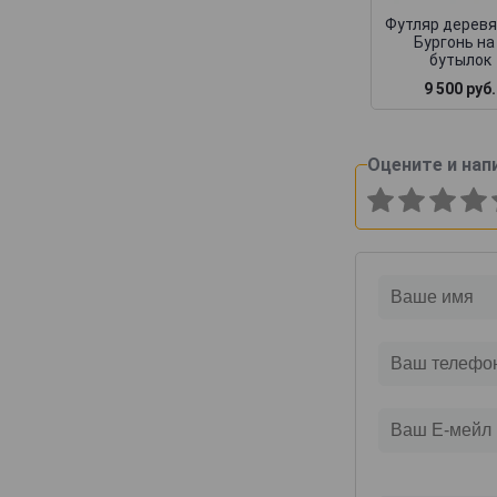
Canard-Duchene
Футляр дерев
Бургонь на
Cattier
бутылок
Cazals
9 500 руб.
Cedric Bouchard
Champagne AR Lenoble
Оцените и нап
Champagne Andre Robert
Champagne Augustin
Champagne Casters Liebart
Champagne Dumenil
Champagne Jean Jacques Lamoureux
Champagne Lagache
Champagne Lucien Roguet
Champagne Maxime Blin
Champagne Michel Genet