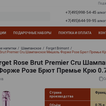
Пода
+7(495)998-54-45
алко
+7(495)644-59-95
алко
ЦИИ
ПОДАРОЧНЫЕ НАБОРЫ
ПОКУПКА И ОПЛАТА
КОН
е напитки
Шампанское
Forget Brimont
e Brut Premier Cru Шампанское Мишель Форже Розе Брют Премье Кр
rget Rose Brut Premier Cru Шамп
орже Розе Брют Премье Крю 0.
ыв
С
Страна
Франц
производства
Объём
0.75 л