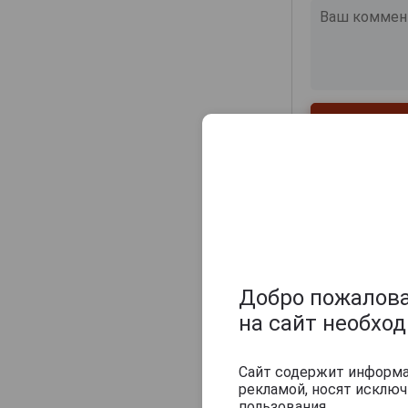
Champagne Sylvie Moreau
Champagne Veuve Doussot
Champagne de Barfontarc
Chanoine Freres
Chapuy
Charlemagne
Charles Heidsieck
Charles de Cazanove
Chartogne-Taillet
Christophe Mignon
Clandestin
Добро пожаловат
Clement & Fils
на сайт необхо
Collard-Picard
Collery
Сайт содержит информац
рекламой, носят исклю
Похожие Ша
Colligny
пользования.