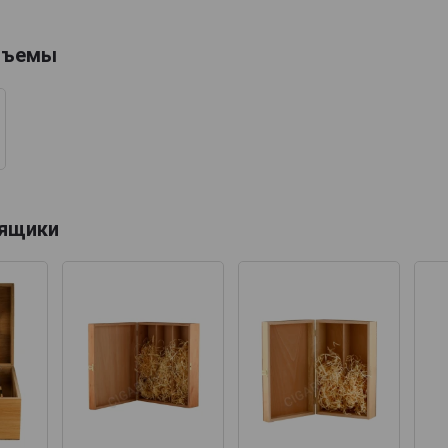
бъемы
 ящики