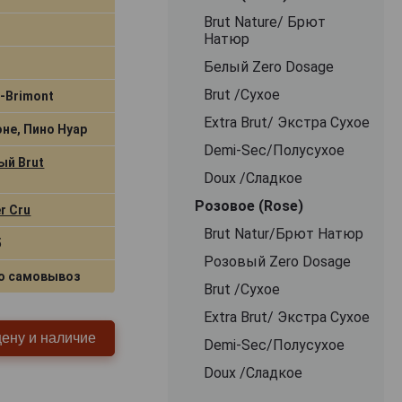
Brut Nature/ Брют
Натюр
Белый Zero Dosage
Brut /Сухое
-Brimont
Extra Brut/ Экстра Сухое
не, Пино Нуар
Demi-Sec/Полусухое
ый Brut
Doux /Сладкое
Розовое (Rose)
r Cru
Brut Natur/Брют Натюр
5
Розовый Zero Dosage
о самовывоз
Brut /Сухое
Extra Brut/ Экстра Сухое
цену и наличие
Demi-Sec/Полусухое
Doux /Сладкое