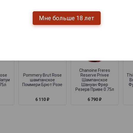
Мне больше 18 лет
Chanoine Freres
Rose
Pommery Brut Rose
Reserve Privee
Thi
Шапуи
шампанское
Шампанское
B
75л
Поммери Брют Розе
Шануан Фрер
Фу
Резерв Приве 0.75л
6 110 ₽
6 790 ₽