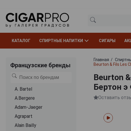
КАТАЛОГ
СПИРТНЫЕ НАПИТКИ
СИГАРЫ
АК
Главная
Спиртны
Французские бренды
Beurton & Fils Les
Beurton &
Бертон э
A. Bartel
Оставить отз
A.Bergere
Adam-Jaeger
Agrapart
Alain Bailly