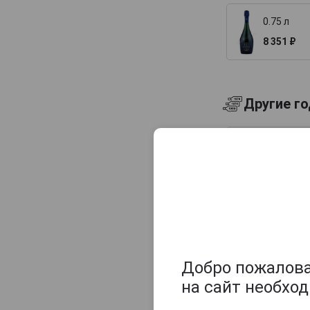
Champagne Sylvie Moreau
Champagne Veuve Doussot
0.75 л
8 351 ₽
Champagne de Barfontarc
Chanoine Freres
Chapuy
Другие г
Charlemagne
Charles Heidsieck
2016 г.
Charles de Cazanove
8 351 ₽
Chartogne-Taillet
Christophe Mignon
2020 г.
Clandestin
9 990 ₽
Clement & Fils
Collard-Picard
Добро пожаловат
Collery
на сайт необхо
Деревянные
Colligny