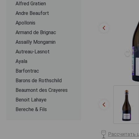
Alfred Gratien
Andre Beaufort
Apollonis
Armand de Brignac
Assailly Mongamin
Autreau-Lasnot
Ayala
Barfontrac
Barons de Rothschild
Beaumont des Crayeres
Benoit Lahaye
Bereche & Fils
Bernard Remy
Besserat de Bellefon
Рассчитать ц
Beurton & Fils