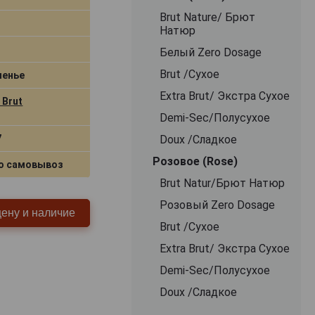
Brut Nature/ Брют
Натюр
Белый Zero Dosage
Brut /Сухое
менье
Extra Brut/ Экстра Сухое
 Brut
Demi-Sec/Полусухое
7
Doux /Сладкое
Розовое (Rose)
о самовывоз
Brut Natur/Брют Натюр
Розовый Zero Dosage
цену и наличие
Brut /Сухое
Extra Brut/ Экстра Сухое
Demi-Sec/Полусухое
Doux /Сладкое