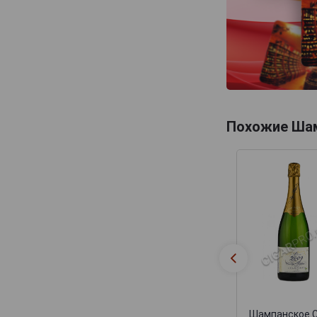
Eric Rodez
Eric Taillet
Ernest Remy
Etienne Calsac
Eugene III
Fabien Bergeronneau
Похожие Ша
Fallet Dart
Fleury Pere et Fils
Forget Brimont
Francis Boulard & Fille
Francis Orban
Franck Pascal
Frederic Savart
Frerejean Freres
Шампанское 