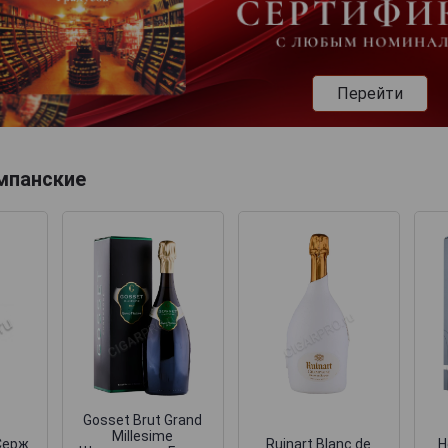
Перейти
мпанские
Gosset Brut Grand
Millesime
Серж
Ruinart Blanc de
H