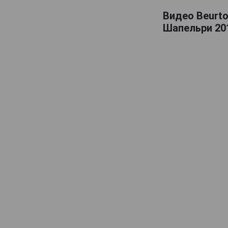
Billecart-Salmon
Видео Beurto
Шапельри 201
Boizel
Bollinger
Bonnaire
Bonnet-Gilmert
Bourgeois Diaz
Boutillez Marchand
Breton Fils
Brimoncourt
Brocard Pierre
Bruno Michel
Bruno Paillard
CH de LAuche
Camiat et Fils