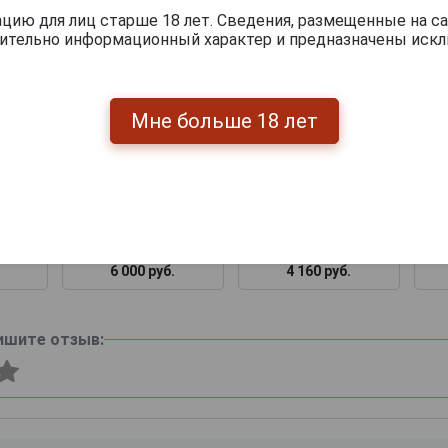
ию для лиц старше 18 лет. Сведения, размещенные на са
чительно информационный характер и предназначены искл
Мне больше 18 лет
янный
Подарочная коробка
Футляр деревянный
 6
для вина Бургонь
Бургонь Дуб на 2
Фут
Дуб на 3 бутылки
бутылки
6 000 руб.
4 160 руб.
ишите отзыв: