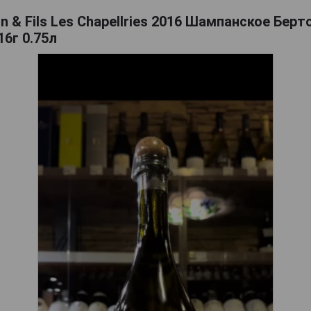
n & Fils Les Chapellries 2016 Шампанское Берт
6г 0.75л