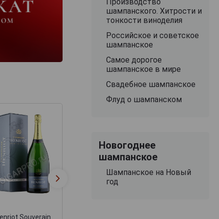
Производство
шампанского. Хитрости и
тонкости виноделия
Российское и советское
шампанское
Самое дорогое
шампанское в мире
Свадебное шампанское
Флуд о шампанском
Новогоднее
шампанское
Taittenger Brut
Moet & Chando
Шампанское на Новый
Reserve
Imperial
год
шампанское
Шампанское Мое
Тэтэнже Брют
Шандон Импери
Резерв 1.5 л
1.5л
enriot Souverain