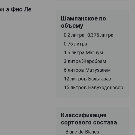
он э Фис Ле
Шампанское по
объему
0.2 литра
0.375 литра
0.75 литра
1.5 литра Магнум
3 литра Жеробоам
6 литров Матузалем
12 литров Бальтазар
15 литров Навуходоносор
Классификация
сортового состава
Blanc de Blancs