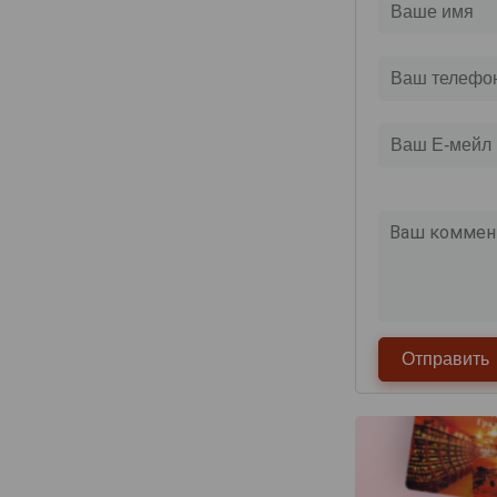
Deutz
Devaux
Dhondt-Grellet
Didier Chopin
Dom Caudron
Domaine Nowack
Domaine la Borderie
Dominique Neuville
Doyard
Drappier
Dremon Pere & Fils
Dremont Marroy
Duval-Leroy
Egly-Ouriet
Elemart Robion