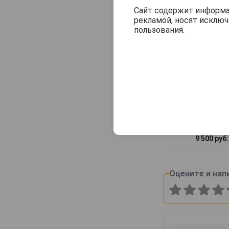
Consulat Palace
Сайт содержит информац
рекламой, носят исклю
Contrees
пользования.
Cossy-Pechon
Crete Chamberlin
Cuillier
Dampierre
Daniel Leclerc
Футляр дерев
Бургонь на
David Leclapart
бутылок
De Saint Gall
9 500 руб.
De Vilmont
Delamotte
Оцените и нап
Delot
Demiere
Demonge