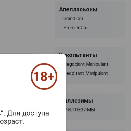
Апелласьоны
Grand Cru
Premier Cru
Рекольтанты
2019 г.
Negociant Manipulant
5 990 ₽
Recoltant Manipulant
Миллезимы
МИЛЛЕЗИМЫ
”. Для доступа
озраст.