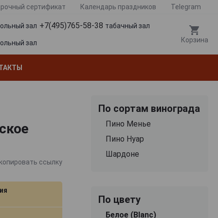
рочный сертификат
Календарь праздников
Telegram
+7(495)765-58-38
гольный зал
табачный зал
Корзина
гольный зал
ТАКТЫ
По сортам винограда
Пино Менье
нское
Пино Нуар
Шардоне
копировать ссылку
ия
По цвету
Белое (Blanc)