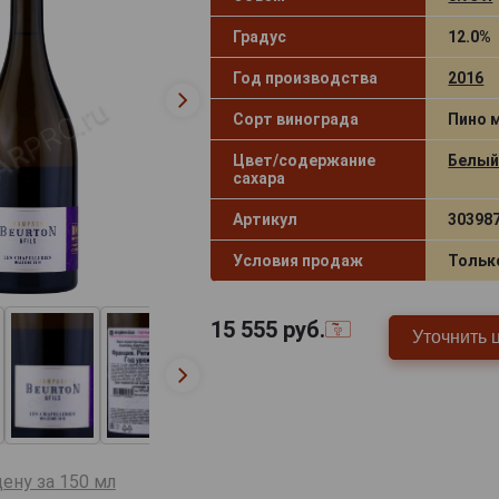
Градус
12.0%
Год производства
2016
Сорт винограда
Пино 
Цвет/содержание
Белый
сахара
Артикул
30398
Условия продаж
Тольк
15 555
руб.
Уточнить 
ену за 150 мл