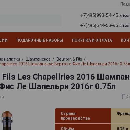
Пода
+7(495)998-54-45
алко
+7(495)644-59-95
алко
ЦИИ
ПОДАРОЧНЫЕ НАБОРЫ
ПОКУПКА И ОПЛАТА
КОН
е напитки
Шампанское
Beurton & Fils
 Chapellries 2016 Шампанское Бертон э Фис Ле Шапельри 2016г 0.75л
 Fils Les Chapellries 2016 Шампа
 Фис Ле Шапельри 2016г 0.75л
ыв
С
Страна
Франц
производства
Объём
0.75 л