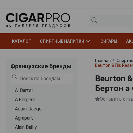
КАТАЛОГ
СПИРТНЫЕ НАПИТКИ
СИГАРЫ
АК
Главная
Спиртны
Французские бренды
Beurton & Fils Res
Beurton &
Бертон э
A. Bartel
Оставить отз
A.Bergere
Adam-Jaeger
Agrapart
Alain Bailly