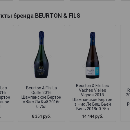
укты бренда BEURTON & FILS
Beurton & Fils Les
 Les
Beurton & Fils La
Vaches Vielles
R
2016
Quille 2016
Vignes 2018
2
ертон
Шампанское Бертон
Шампанское Бертон
ельри
э Фис Ля Кий 2016г
э Фис Ле Ваш Вьей
Р
л
0.75л
Винь 2018г 0.75л
.
8 351 руб.
14 444 руб.