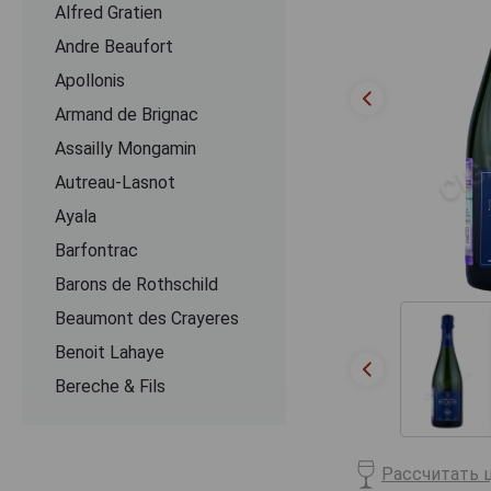
Alfred Gratien
Andre Beaufort
Apollonis
Armand de Brignac
Assailly Mongamin
Autreau-Lasnot
Ayala
Barfontrac
Barons de Rothschild
Beaumont des Crayeres
Benoit Lahaye
Bereche & Fils
Bernard Remy
Besserat de Bellefon
Рассчитать ц
Beurton & Fils