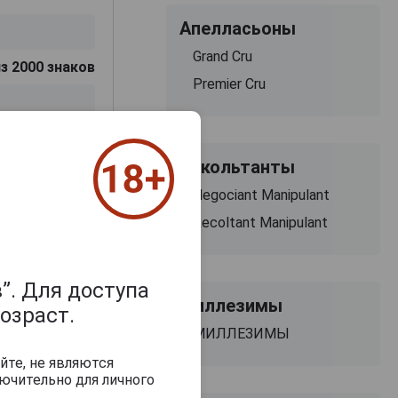
Апелласьоны
Grand Cru
з 2000 знаков
Premier Cru
Рекольтанты
Negociant Manipulant
Recoltant Manipulant
”. Для доступа
Миллезимы
озраст.
МИЛЛЕЗИМЫ
йте, не являются
ючительно для личного