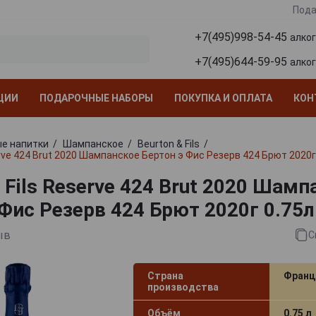
Пода
+7(495)998-54-45
алко
+7(495)644-59-95
алко
ЦИИ
ПОДАРОЧНЫЕ НАБОРЫ
ПОКУПКА И ОПЛАТА
КОН
е напитки
Шампанское
Beurton & Fils
erve 424 Brut 2020 Шампанское Бертон э Фис Резерв 424 Брют 2020г
 Fils Reserve 424 Brut 2020 Шамп
 Фис Резерв 424 Брют 2020г 0.75л
ыв
С
Страна
Франц
производства
Объём
0.75 л