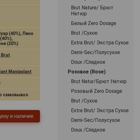
Brut Nature/ Брют
Натюр
Белый Zero Dosage
Brut /Сухое
уар (40%), Пино
(40%),
Extra Brut/ Экстра Сухое
не (20%)
Demi-Sec/Полусухое
 Brut
Doux /Сладкое
Розовое (Rose)
ant Manipulant
Brut Natur/Брют Натюр
3
Розовый Zero Dosage
о самовывоз
Brut /Сухое
Extra Brut/ Экстра Сухое
цену и наличие
Demi-Sec/Полусухое
Doux /Сладкое