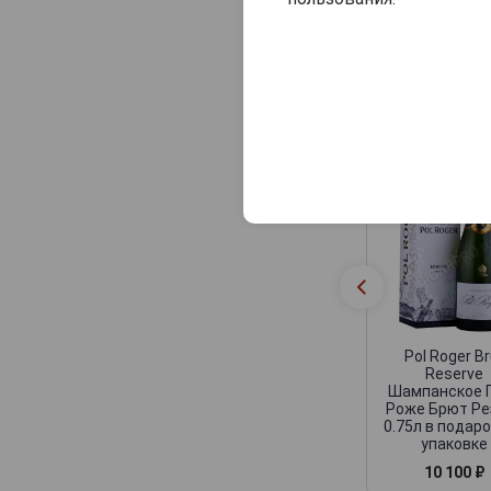
Consulat Palace
Contrees
Cossy-Pechon
Похожие Ша
Crete Chamberlin
Cuillier
Dampierre
Daniel Leclerc
David Leclapart
De Saint Gall
De Vilmont
Pol Roger Br
Delamotte
Reserve
Delot
Шампанское 
Роже Брют Ре
Demiere
0.75л в подар
упаковке
Demonge
10 100 ₽