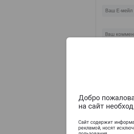
Champagne Sylvie Moreau
Champagne Veuve Doussot
Champagne de Barfontarc
Chanoine Freres
Chapuy
Charlemagne
Charles Heidsieck
Charles de Cazanove
Chartogne-Taillet
Christophe Mignon
Clandestin
Добро пожаловат
Clement & Fils
на сайт необхо
Collard-Picard
Collery
Сайт содержит информац
рекламой, носят исклю
Colligny
пользования.