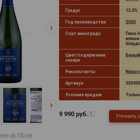
Градус
12.0%
Год производства
2020
Сорт винограда
Пино Н
менье 
Шардо
Цвет/содержание
Белый
сахара
Рекольтанты
Negoci
Артикул
30399
Условия продаж
Тольк
9 990
руб.
Уточнить 
ену за 150 мл