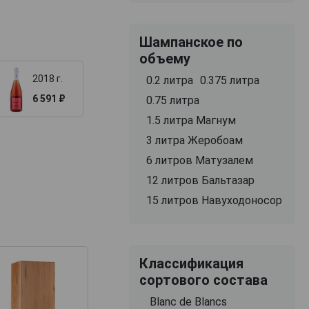
Шампанское по
объему
2018 г.
0.2 литра
0.375 литра
6 591 ₽
0.75 литра
1.5 литра Магнум
3 литра Жеробоам
6 литров Матузалем
12 литров Бальтазар
15 литров Навуходоносор
Классификация
сортового состава
Blanc de Blancs