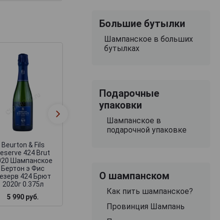
Большие бутылки
Шампанское в больших
бутылках
Подарочные
Beurton & Fils
Beurton & Fils
упаковки
Reserve 424 Nature
Follement Rose B
2017 Шампанское
2018 Шампанск
Шампанское в
Бертон э Фис
Бертон э Фис
подарочной упаковке
Резерв 424 Натюр
Фольман Розе Б
2017г 0.75л
2018г 0.75л
Beurton & Fils
eserve 424 Brut
020 Шампанское
Бертон э Фис
О шампанском
езерв 424 Брют
2020г 0.375л
Как пить шампанское?
5 990 руб.
10 490 руб.
6 591 руб.
Провинция Шампань