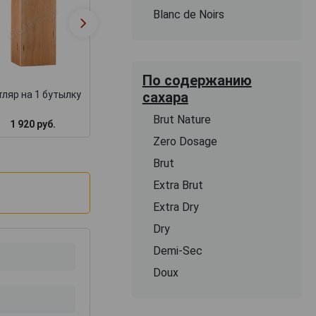
Blanc de Noirs
Футляр Бордо
Деревянная
подарочный дл
коробка для коньяка
набора бутылок
замком + барха
По содержанию
сахара
ляр на 1 бутылку
Brut Nature
1 920 руб.
1 717 руб.
3 000 руб.
Zero Dosage
Brut
Extra Brut
Extra Dry
Dry
Demi-Sec
Doux