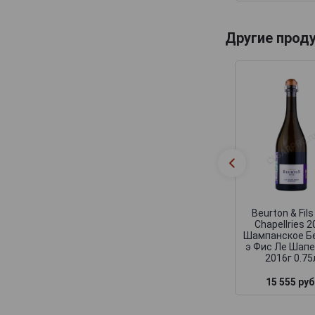
Deutz
Devaux
Другие прод
Dhondt-Grellet
Didier Chopin
Dom Caudron
Domaine Nowack
Domaine la Borderie
Dominique Neuville
Doyard
Drappier
Beurton & Fils
Dremon Pere & Fils
Chapellries 
Шампанское Б
Dremont Marroy
э Фис Ле Шап
2016г 0.75
Duval-Leroy
15 555 руб
Egly-Ouriet
Elemart Robion