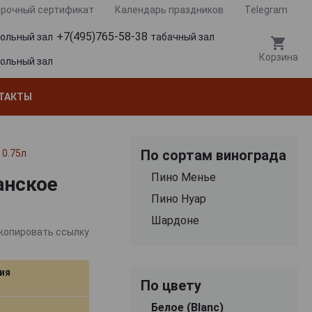
рочный сертификат
Календарь праздников
Telegram
+7(495)765-58-38
гольный зал
табачный зал
Корзина
гольный зал
ТАКТЫ
По сортам винограда
 0.75л
Пино Менье
анское
Пино Нуар
Шардоне
копировать ссылку
ия
По цвету
Белое (Blanc)