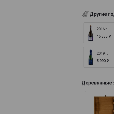
Billecart-Salmon
Другие г
Boizel
Bollinger
2016 г.
Bonnaire
15 555 ₽
Bonnet-Gilmert
Bourgeois Diaz
2019 г.
Boutillez Marchand
5 990 ₽
Breton Fils
Brimoncourt
Brocard Pierre
Деревянные
Bruno Michel
Bruno Paillard
CH de LAuche
Camiat et Fils