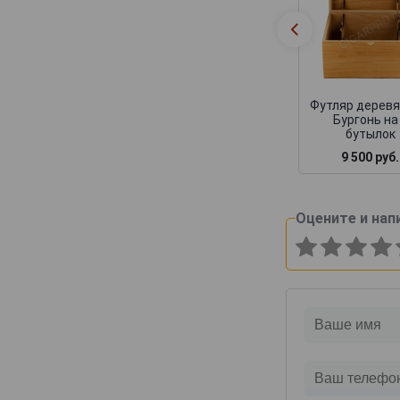
Canard-Duchene
Cattier
Cazals
Cedric Bouchard
Футляр дерев
Бургонь на
Champagne AR Lenoble
бутылок
Champagne Andre Robert
9 500 руб.
Champagne Augustin
Champagne Casters Liebart
Оцените и нап
Champagne Dumenil
Champagne Jean Jacques Lamoureux
Champagne Lagache
Champagne Lucien Roguet
Champagne Maxime Blin
Champagne Michel Genet