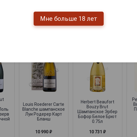
Мне больше 18 лет
мпанские
ut
Pe
Herbert Beaufort
Louis Roederer Carte
B
Bouzy Brut
Поль
Blanche шампанское
П
Шампанское Эрбер
зерв
Луи Родерер Карт
Бофор Белое Брют
очной
Бланш
0.75л
10 990 ₽
10 731 ₽