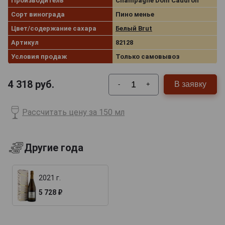
Производитель
Champagne Dom Caudron
Сорт винограда
Пино менье
Цвет/содержание сахара
Белый Brut
Артикул
82128
Условия продаж
Только самовывоз
4 318
руб.
В заявку
-
+
Рассчитать цену за 150 мл
Другие года
2021 г.
5 728 ₽