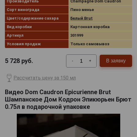
Производитель
Champagne Dom Caudron
Сорт винограда
Пино менье
Цвет/содержание сахара
Белый Brut
Вид коробки
Картонная коробка
Артикул
301999
Условия продаж
Только самовывоз
5 728
руб.
В заявку
-
+
Рассчитать цену за 150 мл
Видео Dom Caudron Epicurienne Brut
Шампанское Дом Кодрон Эпикюрьен Брют
0.75л в подарочной упаковке