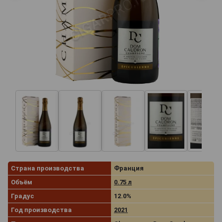
Страна производства
Франция
Объём
0.75 л
Градус
12.0%
Год производства
2021