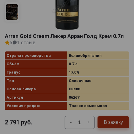
Arran Gold Cream Ликер Арран Голд Крем 0.7л
5
1 отзыв
Страна производства
Великобритания
Объём
0.7 л
Градус
17.0%
Тип
Сливочные
Основа ликера
Виски
Артикул
06267
Условия продаж
Только самовывоз
2 791
руб.
В заявку
-
+