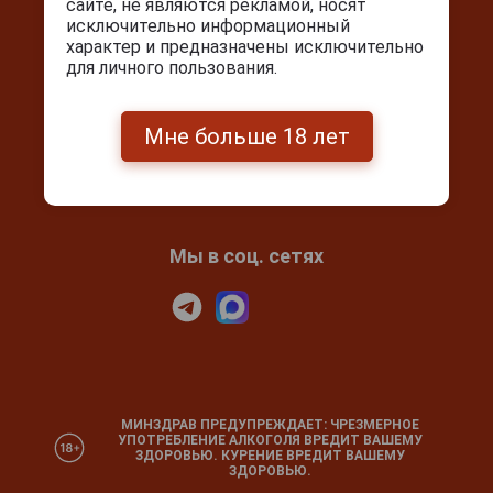
сайте, не являются рекламой, носят
Контакты
исключительно информационный
характер и предназначены исключительно
Покупка и оплата
для личного пользования.
Блог
Подарочный сертификат
Мне больше 18 лет
Проверка сертификата
Календарь праздников
Мы в соц. сетях
МИНЗДРАВ ПРЕДУПРЕЖДАЕТ: ЧРЕЗМЕРНОЕ
УПОТРЕБЛЕНИЕ АЛКОГОЛЯ ВРЕДИТ ВАШЕМУ
ЗДОРОВЬЮ. КУРЕНИЕ ВРЕДИТ ВАШЕМУ
ЗДОРОВЬЮ.