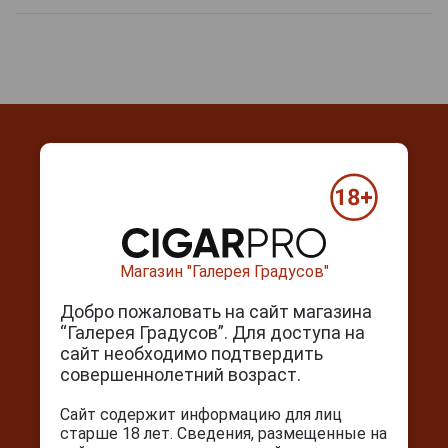
Контакты
г. Москва, Серпуховский вал, д. 5
Магазин "Галерея Градусов"
Ежедневно с 10:00 до 22:00
Добро пожаловать на сайт магазина
+7(495) 644-59-95
“Галерея Градусов”. Для доступа на
сайт необходимо подтвердить
info@cigarpro.ru
совершеннолетний возраст.
Сайт содержит информацию для лиц
Покупателям
старше 18 лет. Сведения, размещенные на