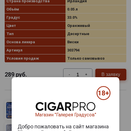
Страна производства
Ирландия
Объём
0.05 л
Градус
33.0%
Цвет
Оранжевый
Тип
Десертные
Основа ликера
Виски
Артикул
303794
Условия продаж
Только самовывоз
289
руб.
В заявку
-
+
Магазин "Галерея Градусов"
Добро пожаловать на сайт магазина