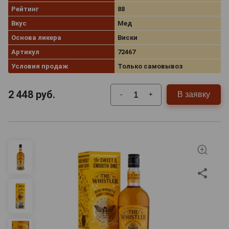
Рейтинг
88
Вкус
Мед
Основа ликера
Виски
Артикул
72467
Условия продаж
Только самовывоз
2 448
руб.
В заявку
-
+