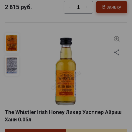
2 815
руб.
В заявку
-
+
The Whistler Irish Honey Ликер Уистлер Айриш
Хани 0.05л