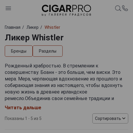
Главная
Ликер
Whistler
Ликер Whistler
Бренды
Разделы
Рожденный храбростью. В стремлении к
совершенству. Боанн - это больше, чем виски. Это
мера. Мера, черпающая вдохновение из прошлого и
собирающая знания из настоящего, чтобы вдохнуть
новую жизнь в древнее ирландское
ремесло.Объединив свои семейные традиции и
технические ноу-хау, мастер-дистиллятор Boann,
Читать дальше
Семейный Пчеловод и Мастер-блендер собрались
вместе, чтобы создать трилогию на основе виски, в
Показаны 1 - 5 из 5
Сортировать
которой представлены лучшие сорта виски, самый
мягкий мед и самые свежие сливки, которые может