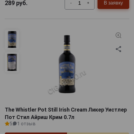
289
руб.
В заявку
-
+
The Whistler Pot Still Irish Cream Ликер Уистлер
Пот Стил Айриш Крим 0.7л
5
1 отзыв