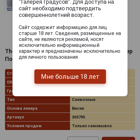
“Галерея Градусов”. Для доступа на
сайт необходимо подтвердить
совершеннолетний возраст.
Сайт содержит информацию для лиц
старше 18 лет. Сведения, размещенные на
сайте, не являются рекламой, носят
исключительно информационный
The Whistler Pot Still Irish Cream Ликер Уистлер
характер и предназначены исключительно
для личного пользования.
Пот Стил Айриш Крим 0.05л
Страна производства
Ирландия
Мне больше 18 лет
Объём
0.05 л
Градус
20.0%
Тип
Сливочные
Основа ликера
Виски
Артикул
303795
Условия продаж
Только самовывоз