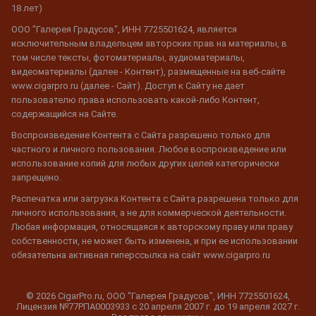
18 лет)
ООО "Галерея Градусов", ИНН 7725501624, является
исключительным владельцем авторских прав на материалы, в
том числе тексты, фотоматериалы, аудиоматериалы,
видеоматериалы (далее - Контент), размещенные на веб-сайте
www.cigarpro.ru (далее - Сайт). Доступ к Сайту не дает
пользователю права использовать какой-либо Контент,
содержащийся на Сайте.
Воспроизведение Контента с Сайта разрешено только для
частного и личного пользования. Любое воспроизведение или
использование копий для любых других целей категорически
запрещено.
Распечатка или загрузка Контента с Сайта разрешена только для
личного использования, а не для коммерческой деятельности.
Любая информация, относящаяся к авторскому праву или праву
собственности, не может быть изменена, и при ее использовании
обязательна активная гиперссылка на сайт www.cigarpro.ru
© 2026 CigarPro.ru, ООО "Галерея Градусов", ИНН 7725501624,
Лицензия №77РПА0003933 c 20 апреля 2007 г. до 19 апреля 2027 г.