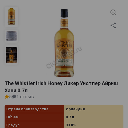
предложить Ирландия. Появившийся на свет в один
из легендарных новогодних вечеров, этот
вкуснейший ликер несет в себе нотки семейных
традиций и истории. Свистун-это виски
примечательного ремесла, которое так же старо, как
и рассказанная история, написанное слово и
насвистываемая мелодия.Обладая богатым опытом,
в том числе сорокалетним опытом работы в
ирландской индустрии напитков, благодаря которому
группа Глисон превратилась из небольшого
независимого производителя бутылок в компанию с
оборотом более 300 миллионов евро в год, семья
Куни понимает, что нужно для создания успешных
The Whistler Irish Honey Ликер Уистлер Айриш
брендов премиум-класса.
Хани 0.7л
5
1 отзыв
Страна производства
Ирландия
Объём
0.7 л
Градус
33.0%