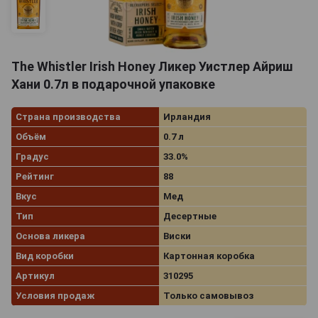
The Whistler Irish Honey Ликер Уистлер Айриш
Хани 0.7л в подарочной упаковке
Страна производства
Ирландия
Объём
0.7 л
Градус
33.0%
Рейтинг
88
Вкус
Мед
Тип
Десертные
Основа ликера
Виски
Вид коробки
Картонная коробка
Артикул
310295
Условия продаж
Только самовывоз