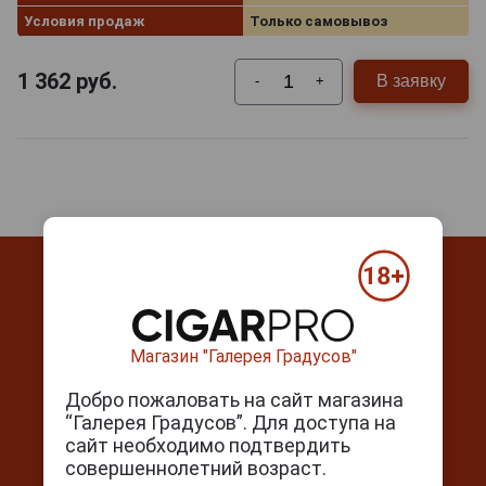
Условия продаж
Только самовывоз
1 362
руб.
В заявку
-
+
Магазин "Галерея Градусов"
Контакты
Добро пожаловать на сайт магазина
г. Москва, Серпуховский вал, д. 5
“Галерея Градусов”. Для доступа на
сайт необходимо подтвердить
Ежедневно с 10:00 до 22:00
совершеннолетний возраст.
+7(495) 644-59-95