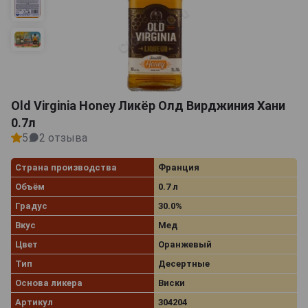
Old Virginia Honey Ликёр Олд Вирджиния Хани
0.7л
5
2 отзыва
Страна производства
Франция
Объём
0.7 л
Градус
30.0%
Вкус
Мед
Цвет
Оранжевый
Тип
Десертные
Основа ликера
Виски
Артикул
304204