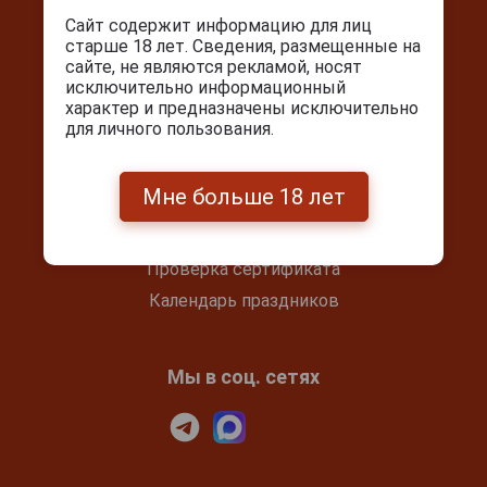
info@cigarpro.ru
Сайт содержит информацию для лиц
старше 18 лет. Сведения, размещенные на
сайте, не являются рекламой, носят
исключительно информационный
Покупателям
характер и предназначены исключительно
для личного пользования.
Контакты
Покупка и оплата
Мне больше 18 лет
Блог
Подарочный сертификат
Проверка сертификата
Календарь праздников
Мы в соц. сетях