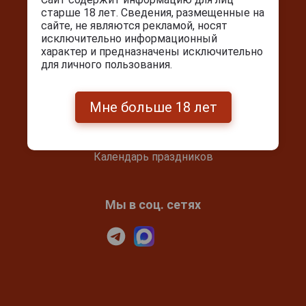
старше 18 лет. Сведения, размещенные на
сайте, не являются рекламой, носят
Покупателям
исключительно информационный
характер и предназначены исключительно
Контакты
для личного пользования.
Покупка и оплата
Блог
Мне больше 18 лет
Подарочный сертификат
Проверка сертификата
Календарь праздников
Мы в соц. сетях