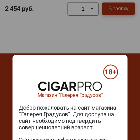
2 454
руб.
В заявку
-
+
Контакты
Магазин "Галерея Градусов"
г. Москва, Серпуховский вал, д. 5
Добро пожаловать на сайт магазина
Ежедневно с 10:00 до 22:00
“Галерея Градусов”. Для доступа на
сайт необходимо подтвердить
+7(495) 644-59-95
совершеннолетний возраст.
info@cigarpro.ru
Сайт содержит информацию для лиц