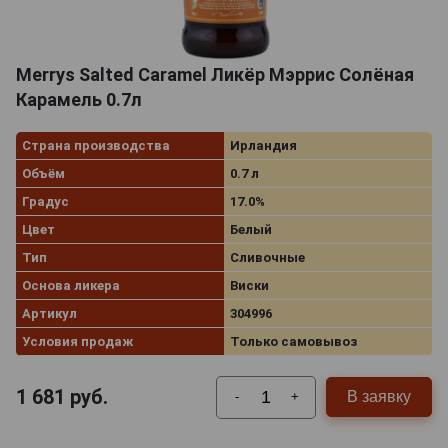
Merrys Salted Caramel Ликёр Мэррис Солёная
Карамель 0.7л
Страна производства
Ирландия
Объём
0.7 л
Градус
17.0%
Цвет
Белый
Тип
Сливочные
Основа ликера
Виски
Артикул
304996
Условия продаж
Только самовывоз
1 681
руб.
В заявку
-
+