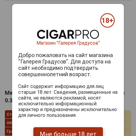
Магазин "Галерея Градусов"
Добро пожаловать на сайт магазина
“Галерея Градусов”. Для доступа на
сайт необходимо подтвердить
совершеннолетний возраст.
Сайт содержит информацию для лиц
старше 18 лет. Сведения, размещенные на
Merrys Irish Cream Ликёр Мэррис Айриш Крим
сайте, не являются рекламой, носят
0.35л
исключительно информационный
характер и предназначены исключительно
Страна производства
Ирландия
для личного пользования.
Объём
0.35 л
Градус
17.0%
Мне больше 18 лет