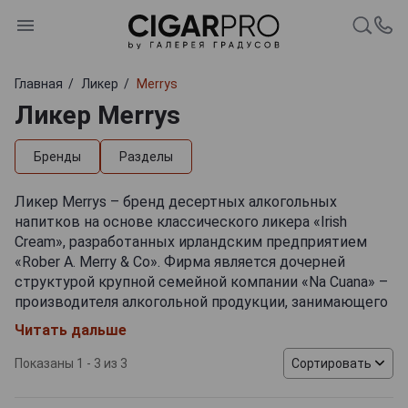
Главная
Ликер
Merrys
Ликер Merrys
Бренды
Разделы
Ликер Merrys – бренд десертных алкогольных
напитков на основе классического ликера «Irish
Cream», разработанных ирландским предприятием
«Rober A. Merry & Co». Фирма является дочерней
структурой крупной семейной компании «Na Cuana» –
производителя алкогольной продукции, занимающего
лидирующие позиции на рынке Ирландии. Напитки
Читать дальше
под маркой Merrys начали производиться в 1994 году
и вскоре покорили ценителей по всему миру. В
Показаны 1 - 3 из 3
Сортировать
ассортименте производителя, кроме ликеров,
представлены различные виды виски, пива и сидра.