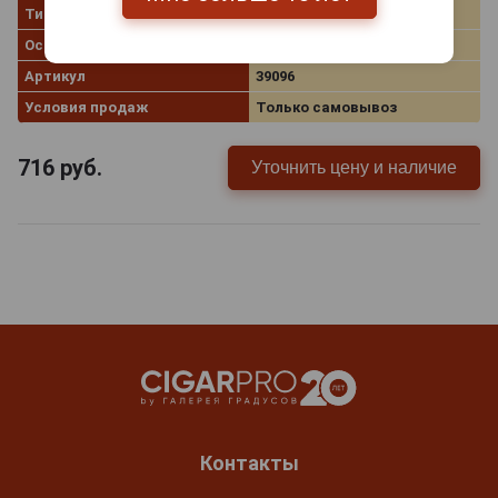
Тип
Сливочные
Основа ликера
Виски
Артикул
39096
Условия продаж
Только самовывоз
716
руб.
Уточнить цену и наличие
Контакты