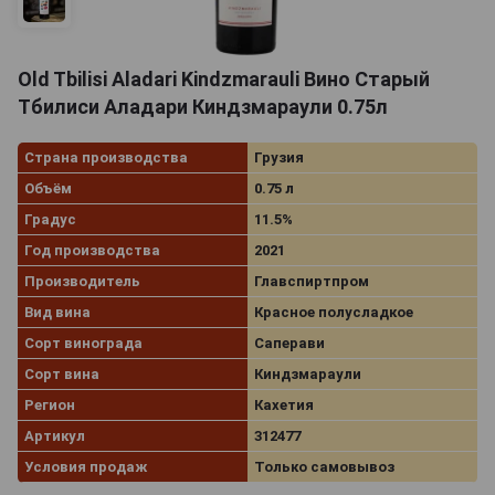
Old Tbilisi Aladari Kindzmarauli Вино Старый
Тбилиси Аладари Киндзмараули 0.75л
Страна производства
Грузия
Объём
0.75 л
Градус
11.5%
Год производства
2021
Производитель
Главспиртпром
Вид вина
Красное полусладкое
Сорт винограда
Саперави
Сорт вина
Киндзмараули
Регион
Кахетия
Артикул
312477
Условия продаж
Только самовывоз