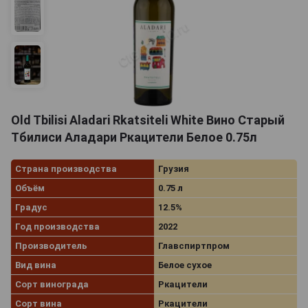
Old Tbilisi Aladari Rkatsiteli White Вино Старый
Тбилиси Аладари Ркацители Белое 0.75л
Страна производства
Грузия
Объём
0.75 л
Градус
12.5%
Год производства
2022
Производитель
Главспиртпром
Вид вина
Белое сухое
Сорт винограда
Ркацители
Сорт вина
Ркацители