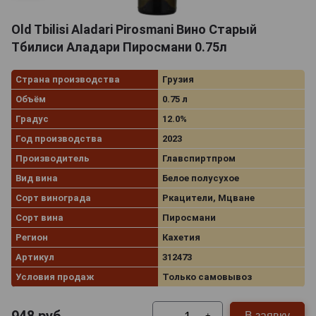
Old Tbilisi Aladari Pirosmani Вино Старый
Тбилиси Аладари Пиросмани 0.75л
Страна производства
Грузия
Объём
0.75 л
Градус
12.0%
Год производства
2023
Производитель
Главспиртпром
Вид вина
Белое полусухое
Сорт винограда
Ркацители, Мцване
Сорт вина
Пиросмани
Регион
Кахетия
Артикул
312473
Условия продаж
Только самовывоз
В заявку
-
+