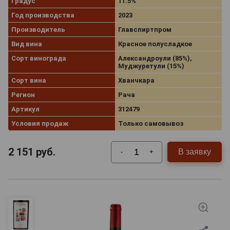
Градус
11.5%
Год производства
2023
Производитель
Главспиртпром
Вид вина
Красное полусладкое
Сорт винограда
Александроули (85%),
Муджуретули (15%)
Сорт вина
Хванчкара
Регион
Рача
Артикул
312479
Условия продаж
Только самовывоз
2 151
руб.
В заявку
-
+