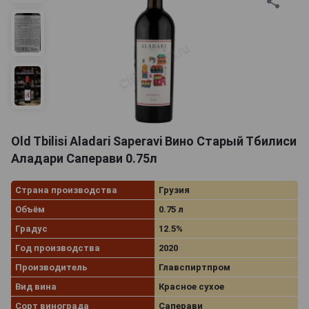
Old Tbilisi Aladari Saperavi Вино Старый Тбилиси
Аладари Саперави 0.75л
Страна производства
Грузия
Объём
0.75 л
Градус
12.5%
Год производства
2020
Производитель
Главспиртпром
Вид вина
Красное сухое
Сорт винограда
Саперави