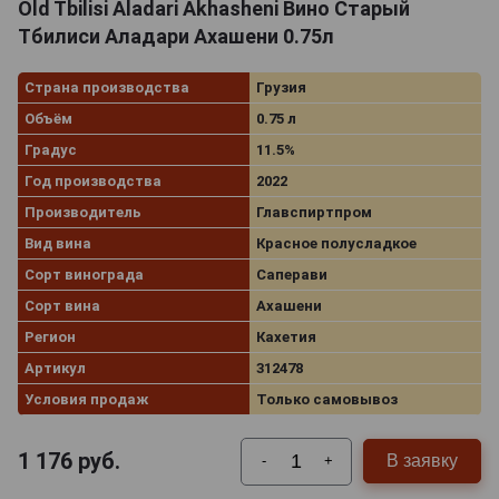
Old Tbilisi Aladari Akhasheni Вино Старый
Тбилиси Аладари Ахашени 0.75л
Страна производства
Грузия
Объём
0.75 л
Градус
11.5%
Год производства
2022
Производитель
Главспиртпром
Вид вина
Красное полусладкое
Сорт винограда
Саперави
Сорт вина
Ахашени
Регион
Кахетия
Артикул
312478
Условия продаж
Только самовывоз
1 176
руб.
В заявку
-
+