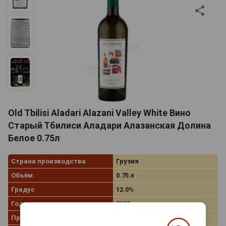
Old Tbilisi Aladari Alazani Valley White Вино
Старый Тбилиси Аладари Алазанская Долина
Белое 0.75л
Страна производства
Грузия
Объём
0.75 л
Градус
12.0%
Год производства
2022
Производитель
Главспиртпром