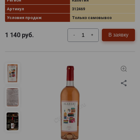
Регион
Кахетия
Артикул
312469
Условия продаж
Только самовывоз
1 140
руб.
В заявку
-
+