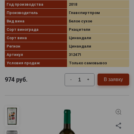
Год производства
2018
Производитель
Главспиртпром
Вид вина
Белое сухое
Сорт винограда
Ркацители
Сорт вина
Цинандали
Регион
Цинандали
Артикул
312471
Условия продаж
Только самовывоз
974
руб.
В заявку
-
+