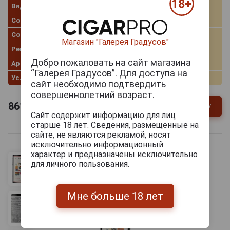
Вид вина
Белое полусладкое
Сорт винограда
Ркацители, Мцване
Сорт вина
Алазанская долина
Магазин "Галерея Градусов"
Регион
Кахетия
Добро пожаловать на сайт магазина
Артикул
312475
“Галерея Градусов”. Для доступа на
Условия продаж
Только самовывоз
сайт необходимо подтвердить
совершеннолетний возраст.
861
руб.
В заявку
-
+
Сайт содержит информацию для лиц
старше 18 лет. Сведения, размещенные на
сайте, не являются рекламой, носят
исключительно информационный
характер и предназначены исключительно
для личного пользования.
Мне больше 18 лет