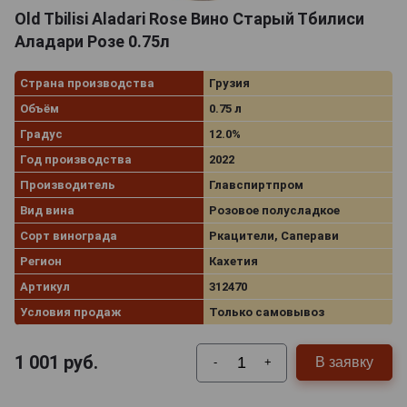
Old Tbilisi Aladari Rose Вино Старый Тбилиси
Аладари Розе 0.75л
Страна производства
Грузия
Объём
0.75 л
Градус
12.0%
Год производства
2022
Производитель
Главспиртпром
Вид вина
Розовое полусладкое
Сорт винограда
Ркацители, Саперави
Регион
Кахетия
Артикул
312470
Условия продаж
Только самовывоз
1 001
руб.
В заявку
-
+