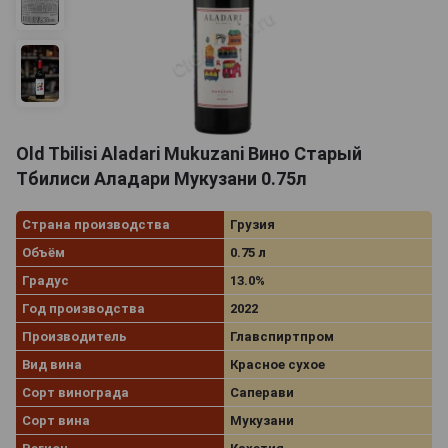
Old Tbilisi Aladari Mukuzani Вино Старый
Тбилиси Аладари Мукузани 0.75л
Страна производства
Грузия
Объём
0.75 л
Градус
13.0%
Год производства
2022
Производитель
Главспиртпром
Вид вина
Красное сухое
Сорт винограда
Саперави
Сорт вина
Мукузани