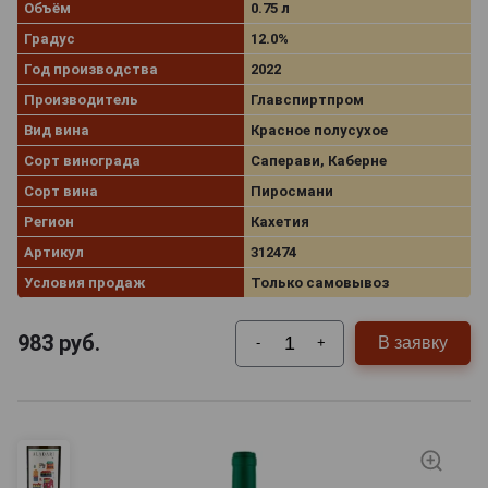
Объём
0.75 л
Градус
12.0%
Год производства
2022
Производитель
Главспиртпром
Вид вина
Красное полусухое
Сорт винограда
Саперави, Каберне
Сорт вина
Пиросмани
Регион
Кахетия
Артикул
312474
Условия продаж
Только самовывоз
983
руб.
В заявку
-
+