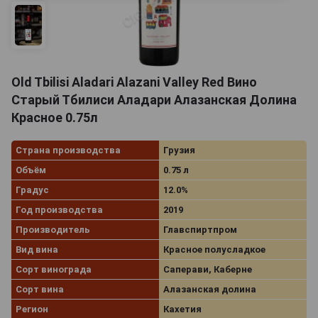
Old Tbilisi Aladari Alazani Valley Red Вино
Старый Тбилиси Аладари Алазанская Долина
Красное 0.75л
Страна производства
Грузия
Объём
0.75 л
Градус
12.0%
Год производства
2019
Производитель
Главспиртпром
Вид вина
Красное полусладкое
Сорт винограда
Саперави, Каберне
Сорт вина
Алазанская долина
Регион
Кахетия