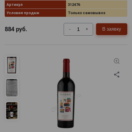
Артикул
312476
Условия продаж
Только самовывоз
884
руб.
В заявку
-
+