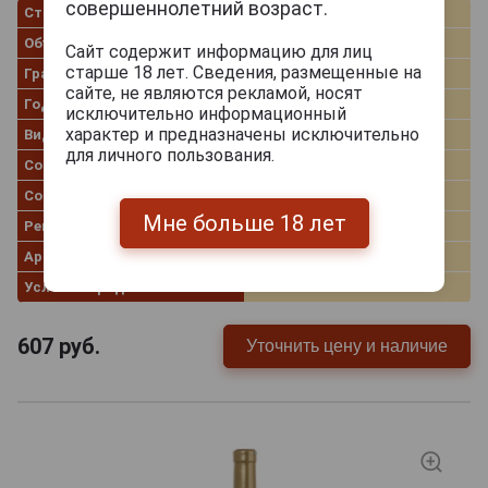
совершеннолетний возраст.
Страна производства
Грузия
Объём
0.75 л
Сайт содержит информацию для лиц
старше 18 лет. Сведения, размещенные на
Градус
13.0%
сайте, не являются рекламой, носят
Год производства
2014
исключительно информационный
характер и предназначены исключительно
Вид вина
Белое сухое
для личного пользования.
Сорт винограда
Ркацители, Мцване
Сорт вина
Вазисубани
Мне больше 18 лет
Регион
Кахетия
Артикул
35341
Условия продаж
Только самовывоз
607
руб.
Уточнить цену и наличие