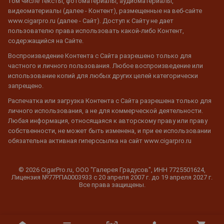
том числе тексты, фотоматериалы, аудиоматериалы,
видеоматериалы (далее - Контент), размещенные на веб-сайте
www.cigarpro.ru (далее - Сайт). Доступ к Сайту не дает
пользователю права использовать какой-либо Контент,
содержащийся на Сайте.
Воспроизведение Контента с Сайта разрешено только для
частного и личного пользования. Любое воспроизведение или
использование копий для любых других целей категорически
запрещено.
Распечатка или загрузка Контента с Сайта разрешена только для
личного использования, а не для коммерческой деятельности.
Любая информация, относящаяся к авторскому праву или праву
собственности, не может быть изменена, и при ее использовании
обязательна активная гиперссылка на сайт www.cigarpro.ru
© 2026 CigarPro.ru, ООО "Галерея Градусов", ИНН 7725501624,
Лицензия №77РПА0003933 c 20 апреля 2007 г. до 19 апреля 2027 г.
Все права защищены.