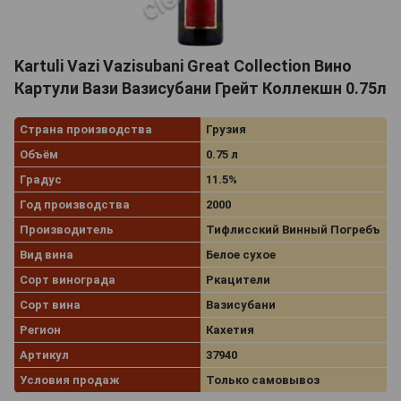
Kartuli Vazi Vazisubani Great Collection Вино
Картули Вази Вазисубани Грейт Коллекшн 0.75л
Страна производства
Грузия
Объём
0.75 л
Градус
11.5%
Год производства
2000
Производитель
Тифлисский Винный Погребъ
Вид вина
Белое сухое
Сорт винограда
Ркацители
Сорт вина
Вазисубани
Регион
Кахетия
Артикул
37940
Условия продаж
Только самовывоз