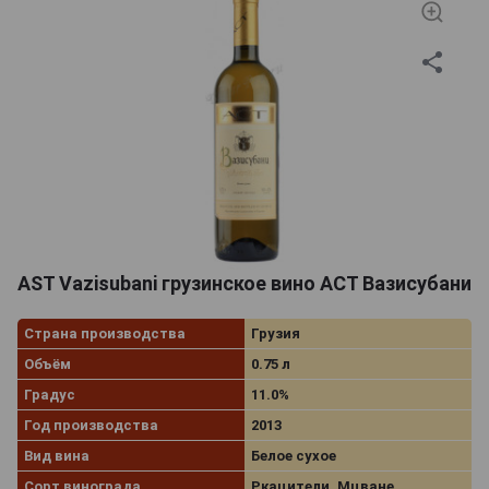
кислотности, а в процессе дегустации раскрывается
отголосками дыни и печеных яблок. Освежающее
белое сухое вино Вазисубани станет главным
украшением семейного пикника на свежем воздухе
или летней загородной вечеринки. Благородный
напиток стоит охладить до 8-12 градусов и подать к
овощным салатам, куриному шашлыку или блюдам из
морепродуктов.
AST Vazisubani грузинское вино АСТ Вазисубани
Страна производства
Грузия
Объём
0.75 л
Градус
11.0%
Год производства
2013
Вид вина
Белое сухое
Сорт винограда
Ркацители, Мцване