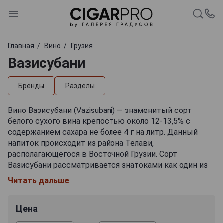
Главная
Вино
Грузия
Вазисубани
Бренды
Разделы
Вино Вазисубани (Vazisubani) — знаменитый сорт
белого сухого вина крепостью около 12-13,5% с
содержанием сахара не более 4 г на литр. Данный
напиток происходит из района Телави,
располагающегося в Восточной Грузии. Сорт
Вазисубани рассматривается знатоками как один из
лучших вариантов белого грузинского вина,
Читать дальше
предлагаемого в среднем ценовом сегменте.
История напитка началась в 1978 году, а в его основе
Цена
лежат автохтонные сорта белого винограда —