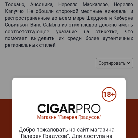
Тоскано, Ансоника, Нерелло Маскалезе, Нерелло
Капуччо. Не обошли стороной местные виноделы и
распространенные во всем мире Шардоне и Каберне
Совиньон. Вино Calabria из этих плодов должно иметь
соответствующее указание на этикетке, что
помогает выделить их среди более аутентичных
региональных стилей.
Сортировать
Магазин "Галерея Градусов"
Добро пожаловать на сайт магазина
“Галерея Градусов”. Для доступа на
Контакты