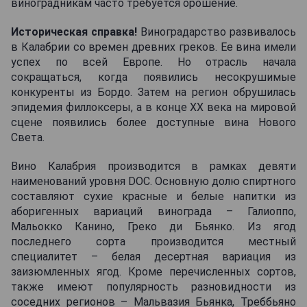
виноградникам часто требуется орошение.
Историческая справка!
Виноградарство развивалось
в Калабрии со времен древних греков. Ее вина имели
успех по всей Европе. Но отрасль начала
сокращаться, когда появились несокрушимые
конкуренты из Бордо. Затем на регион обрушилась
эпидемия филлоксеры, а в конце ХХ века на мировой
сцене появились более доступные вина Нового
Света.
Вино Калабрия производится в рамках девяти
наименований уровня DOC. Основную долю спиртного
составляют сухие красные и белые напитки из
аборигенных вариаций винограда – Галиоппо,
Мальокко Канино, Греко ди Бьянко. Из ягод
последнего сорта производится местный
специалитет – белая десертная вариация из
заизюмленных ягод. Кроме перечисленных сортов,
также имеют популярность разновидности из
соседних регионов – Мальвазия Бьянка, Треббьяно