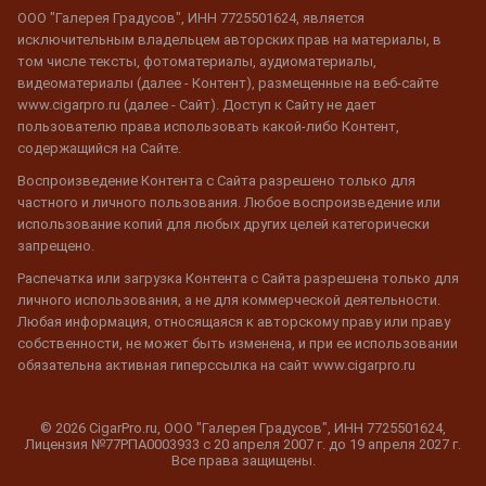
ООО "Галерея Градусов", ИНН 7725501624, является
исключительным владельцем авторских прав на материалы, в
том числе тексты, фотоматериалы, аудиоматериалы,
видеоматериалы (далее - Контент), размещенные на веб-сайте
www.cigarpro.ru (далее - Сайт). Доступ к Сайту не дает
пользователю права использовать какой-либо Контент,
содержащийся на Сайте.
Воспроизведение Контента с Сайта разрешено только для
частного и личного пользования. Любое воспроизведение или
использование копий для любых других целей категорически
запрещено.
Распечатка или загрузка Контента с Сайта разрешена только для
личного использования, а не для коммерческой деятельности.
Любая информация, относящаяся к авторскому праву или праву
собственности, не может быть изменена, и при ее использовании
обязательна активная гиперссылка на сайт www.cigarpro.ru
© 2026 CigarPro.ru, ООО "Галерея Градусов", ИНН 7725501624,
Лицензия №77РПА0003933 c 20 апреля 2007 г. до 19 апреля 2027 г.
Все права защищены.