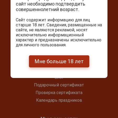
сайт необходимо подтвердить
совершеннолетний возраст.
г. Москва, Серпуховский вал, д. 5
Ежедневно с 10:00 до 22:00
Сайт содержит информацию для лиц
старше 18 лет. Сведения, размещенные на
+7(495) 644-59-95
сайте, не являются рекламой, носят
info@cigarpro.ru
исключительно информационный
характер и предназначены исключительно
для личного пользования.
Покупателям
Мне больше 18 лет
Контакты
Покупка и оплата
Блог
Подарочный сертификат
Проверка сертификата
Календарь праздников