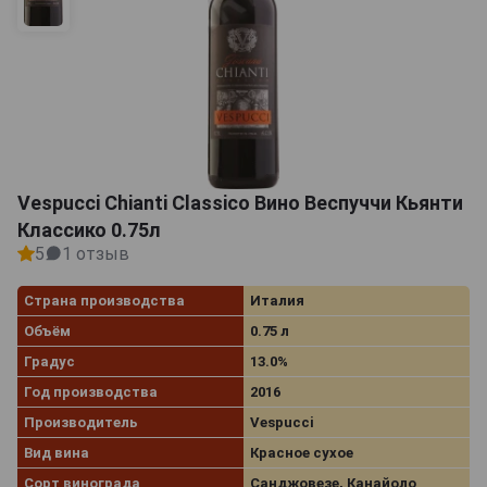
числе и гастрономических. Это красное вино купить
Вы сможете в нашем магазине.
Vespucci Chianti Classico Вино Веспуччи Кьянти
Классико 0.75л
5
1 отзыв
Страна производства
Италия
Объём
0.75 л
Градус
13.0%
Год производства
2016
Производитель
Vespucci
Вид вина
Красное сухое
Сорт винограда
Санджовезе, Канайоло