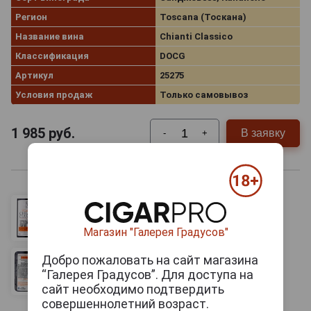
Регион
Toscana (Тоскана)
Название вина
Chianti Classico
Классификация
DOCG
Артикул
25275
Условия продаж
Только самовывоз
1 985
руб.
В заявку
-
+
Магазин "Галерея Градусов"
Добро пожаловать на сайт магазина
“Галерея Градусов”. Для доступа на
сайт необходимо подтвердить
совершеннолетний возраст.