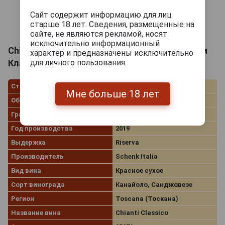
Сайт содержит информацию для лиц
старше 18 лет. Сведения, размещенные на
сайте, не являются рекламой, носят
исключительно информационный
Chianti Classico Reserva Vespucci Вино Кьянти
характер и предназначены исключительно
для личного пользования.
Классико Ризерва Веспуччи 0.75л
Страна производства
Италия
Мне больше 18 лет
Объём
0.75 л
Градус
13.0%
Год производства
2019
Выдержка
Riserva
Производитель
Schenk Italia
Вид вина
Красное сухое
Сорт винограда
Канайоло, Санджовезе
Регион
Toscana (Тоскана)
Название вина
Chianti Classico