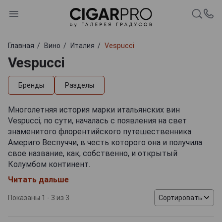
Главная
Вино
Италия
Vespucci
Vespucci
Бренды
Разделы
Многолетняя история марки итальянских вин
Vespucci, по сути, началась с появления на свет
знаменитого флорентийского путешественника
Америго Веспуччи, в честь которого она и получила
свое название, как, собственно, и открытый
Колумбом континент.
Читать дальше
Как известно, красное вино всегда являлось
неизменным спутником путешественников, в том
Показаны 1 - 3 из 3
Сортировать
числе — и мореплавателей. Вдали от родной земли
итальянское красное вино могло показаться