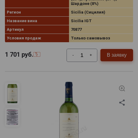
Шардоне (8%)
Регион
Sicilia (Сицилия)
Название вина
Sicilia IGT
Артикул
70877
Условия продаж
Только самовывоз
1 701
руб.
В заявку
-
+