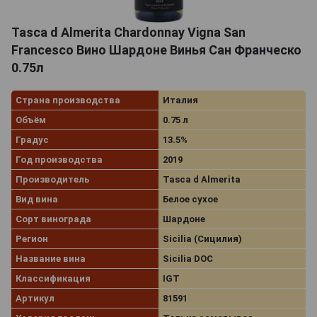
Tasca d Almerita Chardonnay Vigna San
Francesco Вино Шардоне Винья Сан Франческо
0.75л
Страна производства
Италия
Объём
0.75 л
Градус
13.5%
Год производства
2019
Производитель
Tasca d Almerita
Вид вина
Белое сухое
Сорт винограда
Шардоне
Регион
Sicilia (Сицилия)
Название вина
Sicilia DOC
Классификация
IGT
Артикул
81591