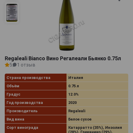
Regaleali Bianco Вино Регалеали Бьянко 0.75л
5
1 отзыв
Страна производства
Италия
Объём
0.75 л
Градус
12.0%
Год производства
2020
Производитель
Regaleali
Вид вина
Белое сухое
Сорт винограда
Катарратто (35%), Инзолия
(28%), Греканико (29%),