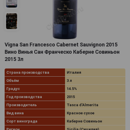
Vigna San Francesco Cabernet Sauvignon 2015
Вино Винья Сан Франческо Каберне Совиньон
2015 3л
Страна производства
Италия
Объём
3 л
Градус
14.5%
Год производства
2015
Производитель
Tasca d'Almerita
Вид вина
Красное сухое
Сорт винограда
Каберне Совиньон
Регион
Sicilia (Сицилия)