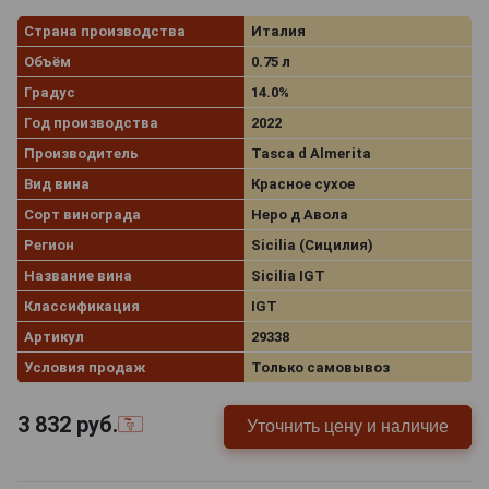
Страна производства
Италия
Объём
0.75 л
Градус
14.0%
Год производства
2022
Производитель
Tasca d Almerita
Вид вина
Красное сухое
Сорт винограда
Неро д Авола
Регион
Sicilia (Сицилия)
Название вина
Sicilia IGT
Классификация
IGT
Артикул
29338
Условия продаж
Только самовывоз
3 832
руб.
Уточнить цену и наличие