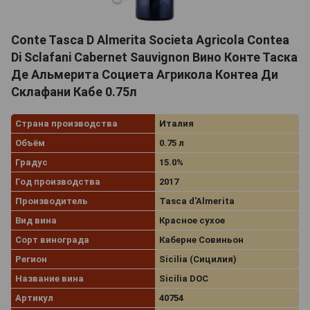
Conte Tasca D Almerita Societa Agricola Contea
Di Sclafani Cabernet Sauvignon Вино Конте Таска
Де Альмерита Социета Агрикола Контеа Ди
Склафани Кабе 0.75л
Страна производства
Италия
Объём
0.75 л
Градус
15.0%
Год производства
2017
Производитель
Tasca d'Almerita
Вид вина
Красное сухое
Сорт винограда
Каберне Совиньон
Регион
Sicilia (Сицилия)
Название вина
Sicilia DOC
Артикул
40754