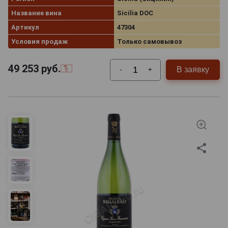
Название вина
Sicilia DOC
Артикул
47304
Условия продаж
Только самовывоз
49 253
руб.
В заявку
-
+