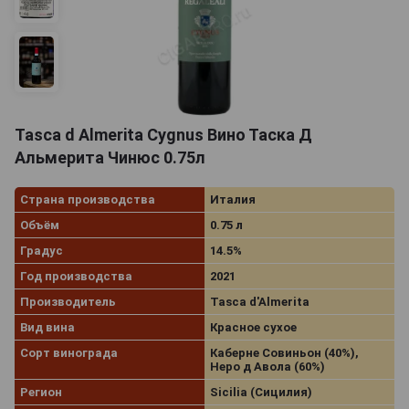
Tasca d Almerita Cygnus Вино Таска Д
Альмерита Чинюс 0.75л
Страна производства
Италия
Объём
0.75 л
Градус
14.5%
Год производства
2021
Производитель
Tasca d'Almerita
Вид вина
Красное сухое
Сорт винограда
Каберне Совиньон (40%),
Неро д Авола (60%)
Регион
Sicilia (Сицилия)