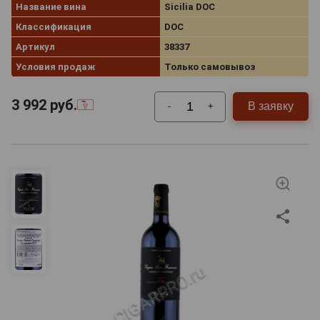
Название вина
Sicilia DOC
Классификация
DOC
Артикул
38337
Условия продаж
Только самовывоз
3 992
руб.
В заявку
-
+