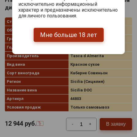
исключительно информационный
ди Склафани 2016г 1,5л п/у
характер и предназначены исключительно
для личного пользования.
Страна производства
Италия
Объём
1.5 л
Мне больше 18 лет
Градус
14.0%
Год производства
2016
Производитель
Tasca d Almerita
Вид вина
Красное сухое
Сорт винограда
Каберне Совиньон
Регион
Sicilia (Сицилия)
Название вина
Sicilia DOC
Артикул
44803
Условия продаж
Только самовывоз
12 944
руб.
В заявку
-
+