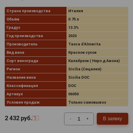
Страна производства
Италия
Объём
0.75 л
Градус
13.3%
Год производства
2023
Производитель
Tasca d'Almerita
Вид вина
Красное сухое
Сорт винограда
Калабрезе ( Неро д Авола)
Регион
Sicilia (Сицилия)
Название вина
Sicilia DOC
Классификация
DOC
Артикул
06050
Условия продаж
Только самовывоз
2 432
руб.
В заявку
-
+