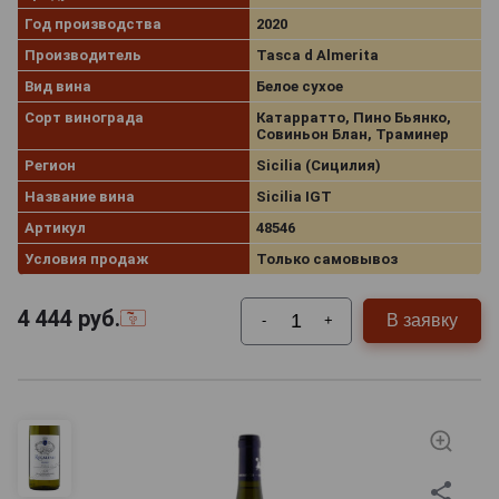
Год производства
2020
Производитель
Tasca d Almerita
Вид вина
Белое сухое
Сорт винограда
Катарратто, Пино Бьянко,
Совиньон Блан, Траминер
Регион
Sicilia (Сицилия)
Название вина
Sicilia IGT
Артикул
48546
Условия продаж
Только самовывоз
4 444
руб.
В заявку
-
+