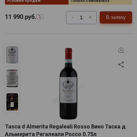
Условия продаж
Только самовывоз
11 990
руб.
В заявку
-
+
Tasca d Almerita Regaleali Rosso Вино Таска д
Альмерита Регалеали Россо 0.75л