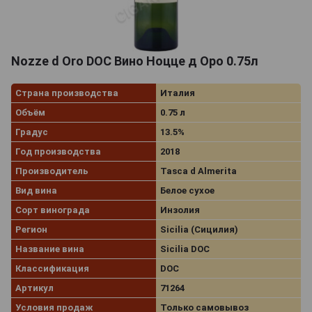
Nozze d Oro DOC Вино Ноцце д Оро 0.75л
Страна производства
Италия
Объём
0.75 л
Градус
13.5%
Год производства
2018
Производитель
Tasca d Almerita
Вид вина
Белое сухое
Сорт винограда
Инзолия
Регион
Sicilia (Сицилия)
Название вина
Sicilia DOC
Классификация
DOC
Артикул
71264
Условия продаж
Только самовывоз