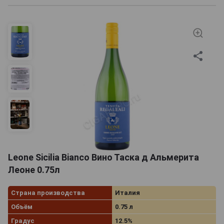
Leone Sicilia Bianco Вино Таска д Альмерита
Леоне 0.75л
Страна производства
Италия
Объём
0.75 л
Градус
12.5%