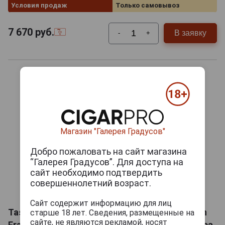
Условия продаж
Только самовывоз
7 670
руб.
В заявку
-
+
Магазин "Галерея Градусов"
Добро пожаловать на сайт магазина
“Галерея Градусов”. Для доступа на
сайт необходимо подтвердить
совершеннолетний возраст.
Сайт содержит информацию для лиц
Tasca d'Almerita Cabernet Sauvignon Vigna San
старше 18 лет. Сведения, размещенные на
сайте, не являются рекламой, носят
Francesco 2016 Вино Каберне Совиньон Контеа