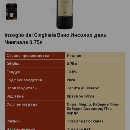
Insoglio del Cinghiale Вино Инсолио дель
Чингиале 0.75л
Страна производства
Италия
Объём
0.75 л
Градус
13.5%
Год производства
2024
Производитель
Tenuta di Biserno
Вид вина
Красное сухое
Сорт винограда
Сира, Мерло, Каберне Фран,
Каберне Совиньон, Пти
Вердо
Регион
Toscana (Тоскана)
Название вина
Toscana IGT