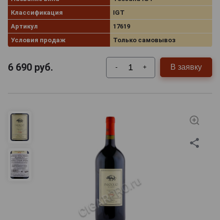
Классификация
IGT
Артикул
17619
Условия продаж
Только самовывоз
6 690
руб.
В заявку
-
+