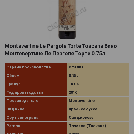
Montevertine Le Pergole Torte Toscana Вино
Монтевертине Ле Перголе Торте 0.75л
Страна производства
Италия
Объём
0.75 л
Градус
14.0%
Год производства
2016
Производитель
Montevertine
Вид вина
Красное сухое
Сорт винограда
Санджовезе
Регион
Toscana (Тоскана)