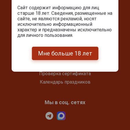
Сайт содержит информацию для лиц
info@cigarpro.ru
старше 18 лет. Сведения, размещенные на
сайте, не являются рекламой, носят
исключительно информационный
Покупателям
характер и предназначены исключительно
для личного пользования.
Контакты
Покупка и оплата
Мне больше 18 лет
Блог
Подарочный сертификат
Проверка сертификата
Календарь праздников
Мы в соц. сетях