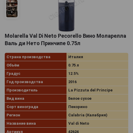
Molarella Val Di Neto Pecorello Вино Моларелла
Валь ди Нето Принчипе 0.75л
Страна производства
Италия
Объём
0.75 л
Градус
12.5%
Год производства
2016
Производитель
La Pizzuta del Principe
Вид вина
Белое сухое
Сорт винограда
Пекорино
Регион
Calabria (Калабрия)
Название вина
Val di Neto
Артикул
42624