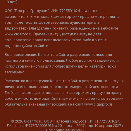
18 лет)
ООО "Галерея Градусов", ИНН 7725501624, является
исключительным владельцем авторских прав на материалы, в
том числе тексты, фотоматериалы, аудиоматериалы,
видеоматериалы (далее - Контент), размещенные на веб-сайте
www.cigarpro.ru (далее - Сайт). Доступ к Сайту не дает
пользователю права использовать какой-либо Контент,
содержащийся на Сайте.
Воспроизведение Контента с Сайта разрешено только для
частного и личного пользования. Любое воспроизведение или
использование копий для любых других целей категорически
запрещено.
Распечатка или загрузка Контента с Сайта разрешена только для
личного использования, а не для коммерческой деятельности.
Любая информация, относящаяся к авторскому праву или праву
собственности, не может быть изменена, и при ее использовании
обязательна активная гиперссылка на сайт www.cigarpro.ru
© 2026 CigarPro.ru, ООО "Галерея Градусов", ИНН 7725501624,
Лицензия №77РПА0003933 c 20 апреля 2007 г. до 19 апреля 2027 г.
Все права защищены.