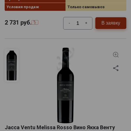
Условия продаж
Только самовывоз
2 731
руб.
В заявку
-
+
Jacca Ventu Melissa Rosso Вино Якка Венту