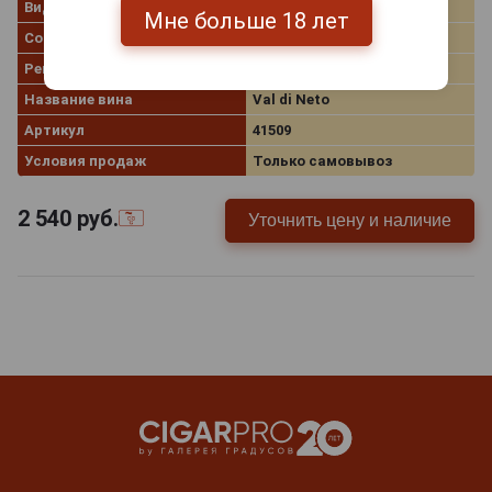
Вид вина
Красное сухое
Мне больше 18 лет
Сорт винограда
Греко
Регион
Calabria (Калабрия)
Название вина
Val di Neto
Артикул
41509
Условия продаж
Только самовывоз
2 540
руб.
Уточнить цену и наличие