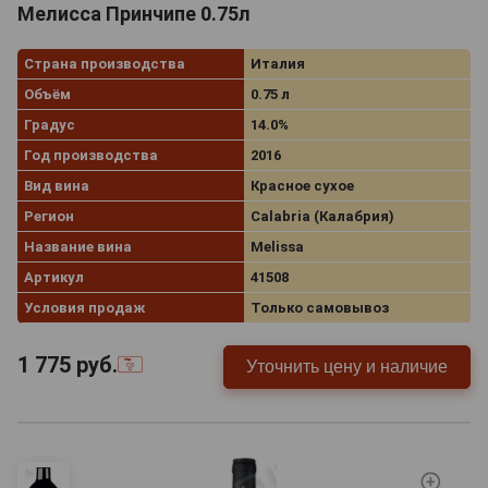
Мелисса Принчипе 0.75л
Страна производства
Италия
Объём
0.75 л
Градус
14.0%
Год производства
2016
Вид вина
Красное сухое
Регион
Calabria (Калабрия)
Название вина
Melissa
Артикул
41508
Условия продаж
Только самовывоз
1 775
руб.
Уточнить цену и наличие