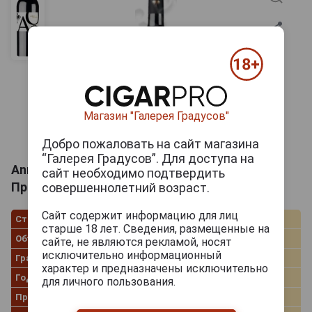
Магазин "Галерея Градусов"
Добро пожаловать на сайт магазина
“Галерея Градусов”. Для доступа на
Anno Quinto Вино Анно Куинто Валь ди Нето
сайт необходимо подтвердить
Принчипе 0.75л
совершеннолетний возраст.
Сайт содержит информацию для лиц
Страна производства
Италия
старше 18 лет. Сведения, размещенные на
Объём
0.75 л
сайте, не являются рекламой, носят
исключительно информационный
Градус
14.0%
характер и предназначены исключительно
Год производства
2011
для личного пользования.
Производитель
La Pizzuta del Principe