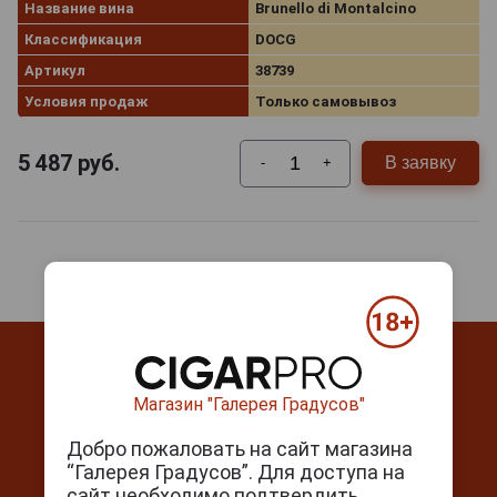
Название вина
Brunello di Montalcino
Классификация
DOCG
Артикул
38739
Условия продаж
Только самовывоз
5 487
руб.
В заявку
-
+
Магазин "Галерея Градусов"
Добро пожаловать на сайт магазина
Контакты
“Галерея Градусов”. Для доступа на
сайт необходимо подтвердить