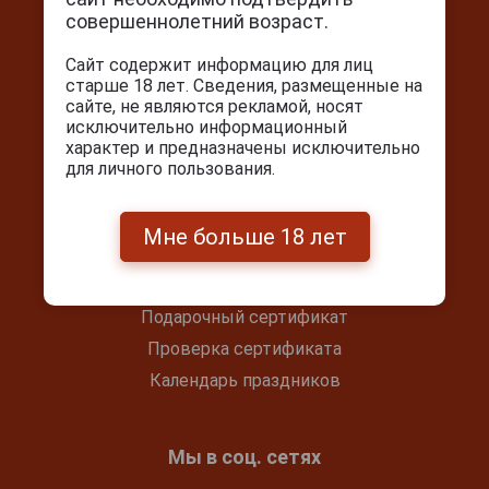
г. Москва, Серпуховский вал, д. 5
совершеннолетний возраст.
Ежедневно с 10:00 до 22:00
Сайт содержит информацию для лиц
+7(495) 644-59-95
старше 18 лет. Сведения, размещенные на
info@cigarpro.ru
сайте, не являются рекламой, носят
исключительно информационный
характер и предназначены исключительно
для личного пользования.
Покупателям
Контакты
Мне больше 18 лет
Покупка и оплата
Блог
Подарочный сертификат
Проверка сертификата
Календарь праздников
Мы в соц. сетях