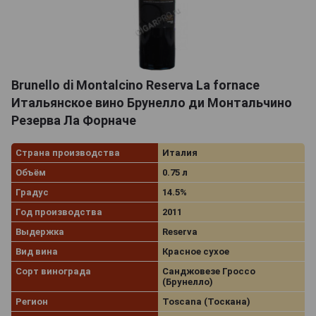
Brunello di Montalcino Reserva La fornace
Итальянское вино Брунелло ди Монтальчино
Резерва Ла Форначе
Страна производства
Италия
Объём
0.75 л
Градус
14.5%
Год производства
2011
Выдержка
Reserva
Вид вина
Красное сухое
Сорт винограда
Санджовезе Гроссо
(Брунелло)
Регион
Toscana (Тоскана)