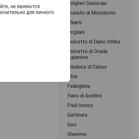
Bolgheri Sassicaia
йте, не являются
ючительно для личного
Brunello di Montalcino
Chianti
Dogliani
Dolcetto di Diano d'Alba
Dolcetto di Ovada
Superiore
Erbaluce di Caluso
Etna
Falanghina
Fiano di Avellino
Friuli Isonzo
Gattinara
Gavi
Ghemme