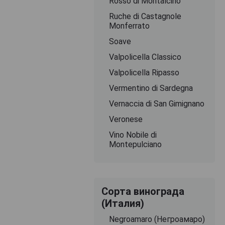
Rosso di Montalcino
Ruche di Castagnole
Monferrato
Soave
Valpolicella Classico
Valpolicella Ripasso
Vermentinо di Sardegna
Vernaccia di San Gimignano
Veronese
Vino Nobile di
Montepulciano
Сорта винограда
(Италия)
Negroamaro (Негроамаро)