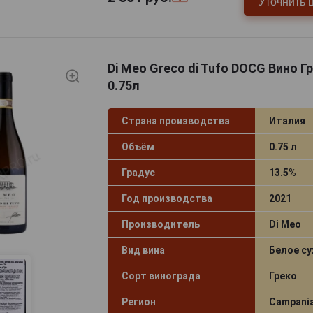
Уточнить 
Di Meo Greco di Tufo DOCG Вино Г
0.75л
Страна производства
Италия
Объём
0.75 л
Градус
13.5%
Год производства
2021
Производитель
Di Meo
Вид вина
Белое су
Сорт винограда
Греко
Регион
Campania