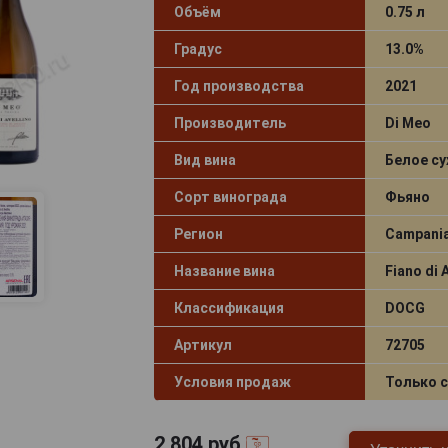
Объём
0.75 л
Градус
13.0%
Год производства
2021
Производитель
Di Meo
Вид вина
Белое су
Сорт винограда
Фьяно
Регион
Campania
Название вина
Fiano di 
Классификация
DOCG
Артикул
72705
Условия продаж
Только 
2 804
руб.