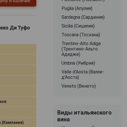
цену и наличие
Puglia (Апулия)
Sardegna (Сардиния)
Sicilia (Сицилия)
реко Ди Туфо
Toscana (Тоскана)
Trentino-Alto Adige
(Трентино-Альто
Адидже)
Umbria (Умбрия)
Valle d'Aosta (Валле-
д'Аоста)
Veneto (Венето)
хое
Виды итальянского
вина
 (Кампания)