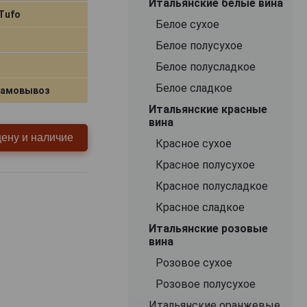
Итальянские белые вина
 Tufo
Белое сухое
Белое полусухое
Белое полусладкое
Белое сладкое
самовывоз
Итальянские красные
вина
цену и наличие
Красное сухое
Красное полусухое
Красное полусладкое
Красное сладкое
Итальянские розовые
вина
Розовое сухое
Розовое полусухое
Итальянские оранжевые