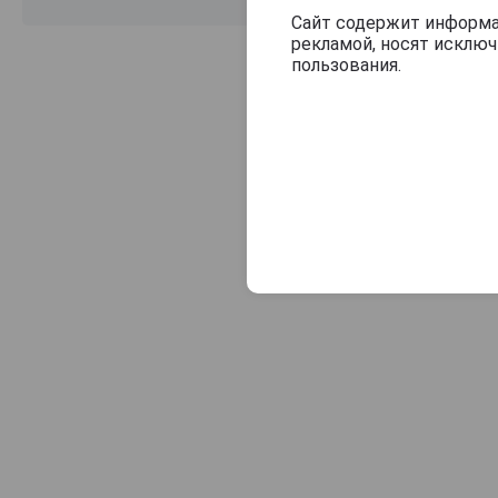
Barone Ricasoli
Сайт содержит информац
рекламой, носят исклю
Barricone
пользования.
Bartenura
Batasiolo
Belisario
Bellavista
Belvento
Benanti
Bersano
Bertani
Bertinga
Bertolani
Bevione
Bibbiano