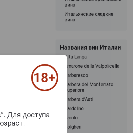
вина
Итальянские сладкие
вина
Названия вин Италии
Alta Langa
Amarone della Valpolicella
Barbaresco
Barbera del Monferrato
Superiore
Barbera d’Asti
Bardolino
”. Для доступа
Barolo
озраст.
Bolgheri