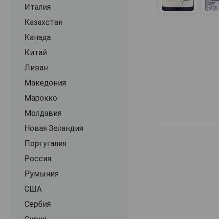
Antonelli
Италия
Antonio Caggiano
Казахстан
Antonutti
Канада
Ar. Pe. Pe.
Китай
Ar.Pe.Pe.
Ливан
Araldica Castelvero
Македония
Argentiera
Марокко
Argiano
Молдавия
Argiolas
Новая Зеландия
Aristocratico
Португалия
Arnaldo Caprai
Россия
Ascheri
Румыния
Astrale
США
Avignonesi
Сербия