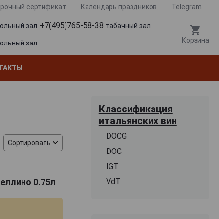
рочный сертификат
Календарь праздников
Telegram
+7(495)765-58-38
гольный зал
табачный зал
Корзина
гольный зал
ТАКТЫ
Классификация
итальянских вин
DOCG
Сортировать
DOC
IGT
веллино 0.75л
VdT