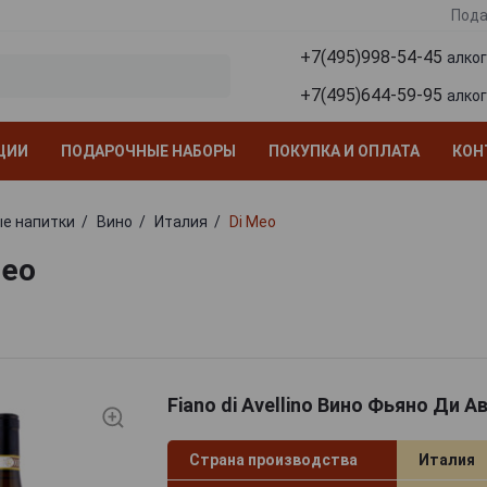
Пода
+7(495)998-54-45
алко
+7(495)644-59-95
алко
ЦИИ
ПОДАРОЧНЫЕ НАБОРЫ
ПОКУПКА И ОПЛАТА
КОН
е напитки
Вино
Италия
Di Meo
Meo
Fiano di Avellino Вино Фьяно Ди А
Страна производства
Италия