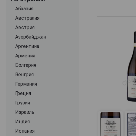
Altura Vigneto
Абхазия
Ambrogio e Giovanni Folonari
Австралия
Amoruccio
Австрия
Ampeleia
Азербайджан
Ampio
Аргентина
Ancarani
Армения
Andrea Felici
Болгария
Angelo Rocca е Figli
Венгрия
Anno Domini
Германия
Anselmi
Греция
Antiche Terre Venete
Грузия
Antichi Vigneti di Cantalupo
Израиль
Antico Italiano
Индия
Antinori
Испания