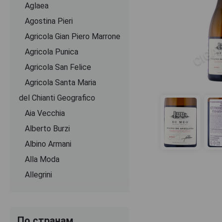
Aglaea
Agostina Pieri
Agricola Gian Piero Marrone
Agricola Punica
Agricola San Felice
Agricola Santa Maria
Agricoltori del Chianti Geografico
Aia Vecchia
Alberto Burzi
Albino Armani
Alla Moda
Allegrini
Alma Romana
Alois Lageder
По странам
Alta Mora