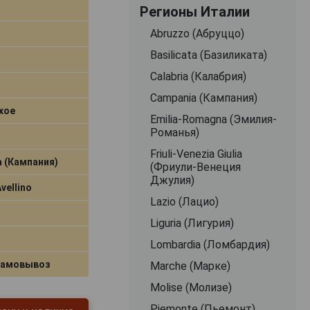
Регионы Италии
Abruzzo (Абруццо)
Basilicata (Базиликата)
Calabria (Калабрия)
Campania (Кампания)
хое
Emilia-Romagna (Эмилия-
Романья)
Friuli-Venezia Giulia
 (Кампания)
(Фриули-Венеция
Джулия)
Avellino
Lazio (Лацио)
Liguria (Лигурия)
Lombardia (Ломбардия)
самовывоз
Marche (Марке)
Molise (Молизе)
Piemonte (Пьемонт)