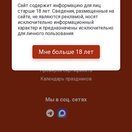
info@cigarpro.ru
Сайт содержит информацию для лиц
старше 18 лет. Сведения, размещенные на
сайте, не являются рекламой, носят
исключительно информационный
Покупателям
характер и предназначены исключительно
для личного пользования.
Контакты
Покупка и оплата
Мне больше 18 лет
Блог
Подарочный сертификат
Проверка сертификата
Календарь праздников
Мы в соц. сетях