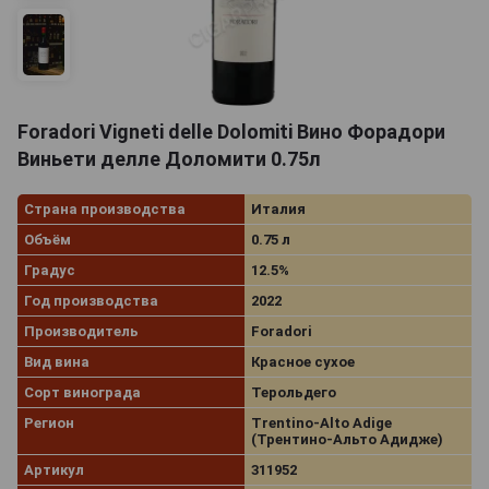
Foradori Vigneti delle Dolomiti Вино Форадори
Виньети делле Доломити 0.75л
Страна производства
Италия
Объём
0.75 л
Градус
12.5%
Год производства
2022
Производитель
Foradori
Вид вина
Красное сухое
Сорт винограда
Терольдего
Регион
Trentino-Alto Adige
(Трентино-Альто Адидже)
Артикул
311952