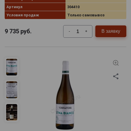
Артикул
304410
Условия продаж
Только самовывоз
9 735
руб.
В заявку
-
+