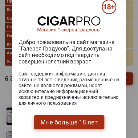
Производитель
Tornatore
Вид вина
Белое сухое
Сорт винограда
Карриканте
Регион
Sicilia (Сицилия)
Магазин "Галерея Градусов"
Название вина
Etna
Добро пожаловать на сайт магазина
Классификация
DOC
“Галерея Градусов”. Для доступа на
Артикул
304411
сайт необходимо подтвердить
совершеннолетний возраст.
Условия продаж
Только самовывоз
Сайт содержит информацию для лиц
6 372
руб.
В заявку
-
+
старше 18 лет. Сведения, размещенные на
сайте, не являются рекламой, носят
исключительно информационный
характер и предназначены исключительно
для личного пользования.
Мне больше 18 лет