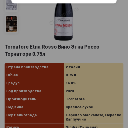
Tornatore Etna Rosso Вино Этна Россо
Торнаторе 0.75л
Страна производства
Италия
Объём
0.75 л
Градус
14.0%
Год производства
2020
Производитель
Tornatore
Вид вина
Красное сухое
Сорт винограда
Нерелло Маскалезе, Нерелло
Каппуччио
Регион
Sicilia (Сицилия)