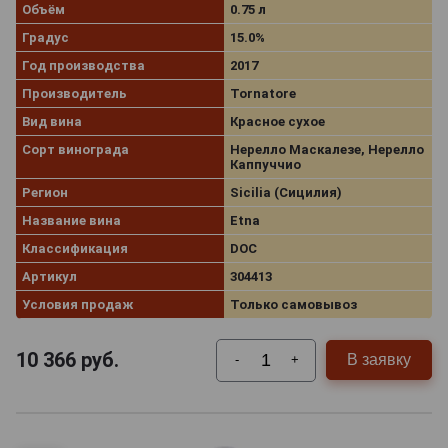
Объём
0.75 л
Градус
15.0%
Год производства
2017
Производитель
Tornatore
Вид вина
Красное сухое
Сорт винограда
Нерелло Маскалезе, Нерелло
Каппуччио
Регион
Sicilia (Сицилия)
Название вина
Etna
Классификация
DOC
Артикул
304413
Условия продаж
Только самовывоз
10 366
руб.
В заявку
-
+