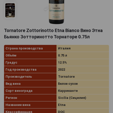
Tornatore Zottorinotto Etna Bianco Вино Этна
Бьянко Зотторинотто Торнаторе 0.75л
Страна производства
Италия
Объём
0.75 л
Градус
12.5%
Год производства
2022
Производитель
Tornatore
Вид вина
Белое сухое
Сорт винограда
Карриканте
Регион
Sicilia (Сицилия)
Название вина
Etna
Классификация
DOC