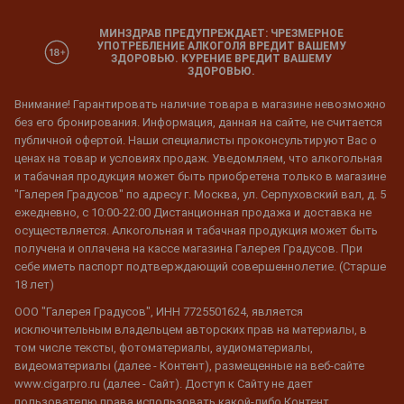
МИНЗДРАВ ПРЕДУПРЕЖДАЕТ: ЧРЕЗМЕРНОЕ
УПОТРЕБЛЕНИЕ АЛКОГОЛЯ ВРЕДИТ ВАШЕМУ
ЗДОРОВЬЮ. КУРЕНИЕ ВРЕДИТ ВАШЕМУ
ЗДОРОВЬЮ.
Внимание! Гарантировать наличие товара в магазине невозможно
без его бронирования. Информация, данная на сайте, не считается
публичной офертой. Наши специалисты проконсультируют Вас о
ценах на товар и условиях продаж. Уведомляем, что алкогольная
и табачная продукция может быть приобретена только в магазине
"Галерея Градусов" по адресу г. Москва, ул. Серпуховский вал, д. 5
ежедневно, с 10:00-22:00 Дистанционная продажа и доставка не
осуществляется. Алкогольная и табачная продукция может быть
получена и оплачена на кассе магазина Галерея Градусов. При
себе иметь паспорт подтверждающий совершеннолетие. (Старше
18 лет)
ООО "Галерея Градусов", ИНН 7725501624, является
исключительным владельцем авторских прав на материалы, в
том числе тексты, фотоматериалы, аудиоматериалы,
видеоматериалы (далее - Контент), размещенные на веб-сайте
www.cigarpro.ru (далее - Сайт). Доступ к Сайту не дает
пользователю права использовать какой-либо Контент,