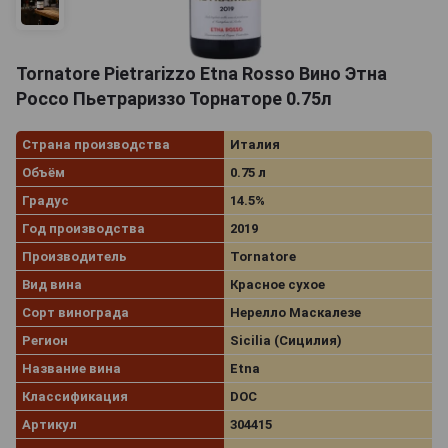
Tornatore Pietrarizzo Etna Rosso Вино Этна
Россо Пьетрариззо Торнаторе 0.75л
Страна производства
Италия
Объём
0.75 л
Градус
14.5%
Год производства
2019
Производитель
Tornatore
Вид вина
Красное сухое
Сорт винограда
Нерелло Маскалезе
Регион
Sicilia (Сицилия)
Название вина
Etna
Классификация
DOC
Артикул
304415