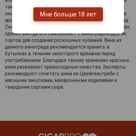
всего во вкусе вина заметны фруктовые оттенки, а
также пряные нотки в сочетании с ягодными
Мне больше 18 лет
нюансами. В букете часто присутствуют ванильные
ароматы, в послевкусии — вишневые тона. Виноград
Zweigeltrebe в основном «солирует» в красных винах,
однако иногда его смешивают с виноградом других
сортов для создания роскошных купажей. Вина из
данного винограда рекомендуется хранить в
бутылках в течение некоторого времени перед
употреблением. Благодаря такому хранению красные
вина развивают превосходные качества. Эксперты
рекомендуют сочетать вина из Цвейгельтребе с
мясными закусками, макаронными изделиями и
твердыми сортами сыра.