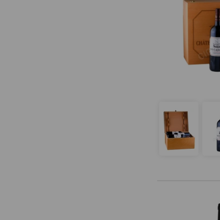
Chateau Bellevue de Tayac
Chateau Bernadotte
Chateau Beychevelle
Chateau Bordenave
Chateau Branaire-Ducru
Chateau Brandeau
Chateau Brane Cantenac
Chateau Brown
Chateau Calon-Segur
Chateau Camensac
Chateau Canon
Chateau Canon Saint-Michel
Chateau Cantelys
Chateau Cantemerle