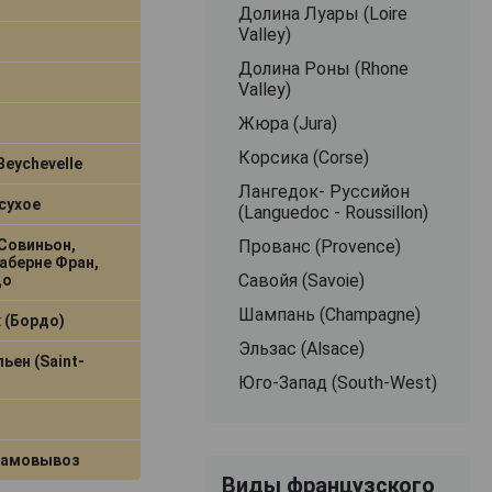
Долина Луары (Loire
Valley)
Долина Роны (Rhone
Valley)
Жюра (Jura)
Корсика (Corse)
Beychevelle
Лангедок- Руссийон
сухое
(Languedoc - Roussillon)
Совиньон,
Прованс (Provence)
аберне Фран,
Савойя (Savoiе)
до
Шампань (Champagne)
 (Бордо)
Эльзас (Alsace)
ен (Saint-
Юго-Запад (South-West)
самовывоз
Виды французского