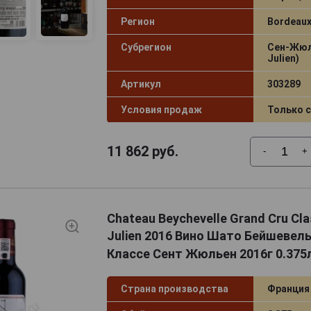
Регион
Bordeaux
Субрегион
Сен-Жюль
Julien)
Артикул
303289
Условия продаж
Только 
11 862
руб.
-
+
Chateau Beychevelle Grand Cru Cla
Julien 2016 Вино Шато Бейшевель
Классе Сент Жюльен 2016г 0.375
Страна производства
Франция