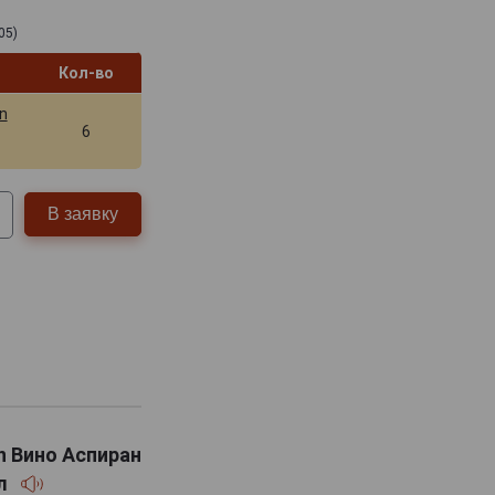
05)
Кол-во
n
6
В заявку
en Вино Аспиран
5л