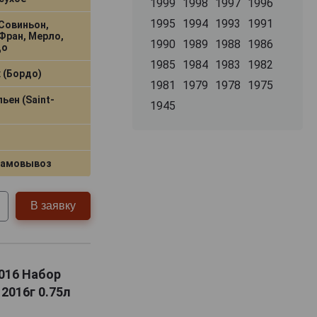
1999
1998
1997
1996
1995
1994
1993
1991
Совиньон,
Фран, Мерло,
1990
1989
1988
1986
до
1985
1984
1983
1982
 (Бордо)
1981
1979
1978
1975
ен (Saint-
1945
самовывоз
В заявку
2016 Набор
2016г 0.75л