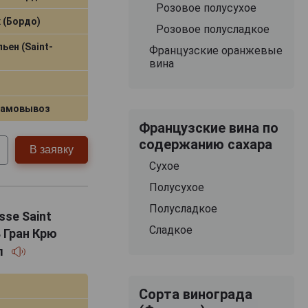
Розовое полусухое
 (Бордо)
Розовое полусладкое
ен (Saint-
Французские оранжевые
вина
самовывоз
Французские вина по
содержанию сахара
В заявку
Сухое
Полусухое
Полусладкое
sse Saint
Сладкое
 Гран Крю
л
Сорта винограда