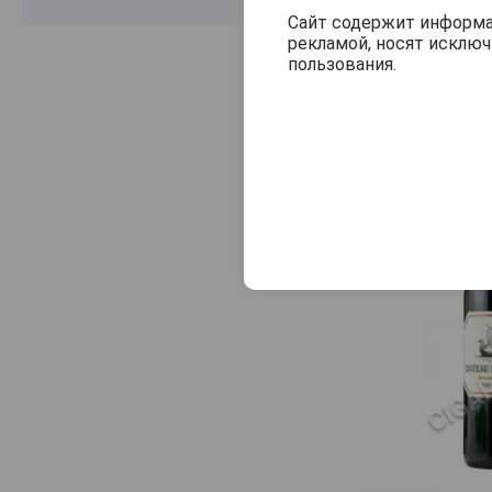
Camille Giroud
Сайт содержит информац
рекламой, носят исклю
Canon La Gaffeliere
пользования.
Caroline Bay
Cave de Bennwihr
Cave de Ribeauville
Cave de vire
Cellier des Chartreux
Cellier des Dauphins
Champagne Augustin
Champagnes Gonet-Medeville
Chantereves
Charles Joguet
Charles Van Canneyt
Charles Yung et Fils