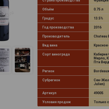
Страна производства
Франция
Объём
0.75 л
Градус
13.5%
Год производства
2016
Производитель
Chateau 
Вид вина
Красное 
Сорт винограда
Каберне 
Мерло, К
Пти Вер
Регион
Bordeaux
Субрегион
Сен-Жюль
Julien)
Артикул
49005
Условия продаж
Только 