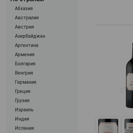
Andre Vinet
Абхазия
Anne Boisson
Австралия
Anne Gros
Австрия
Anne et Jean Francois Ganevat
Азербайджан
Antoine Jobard
Аргентина
Antoine Ogier
Армения
Antonin Rodet
Болгария
Armand Heitz
Венгрия
Arnaud Baillot
Германия
Art Russe
Греция
Arthur Metz
Грузия
Aussieres
Израиль
Bachelet Monnot
Индия
Baptiste Bienvenu
Испания