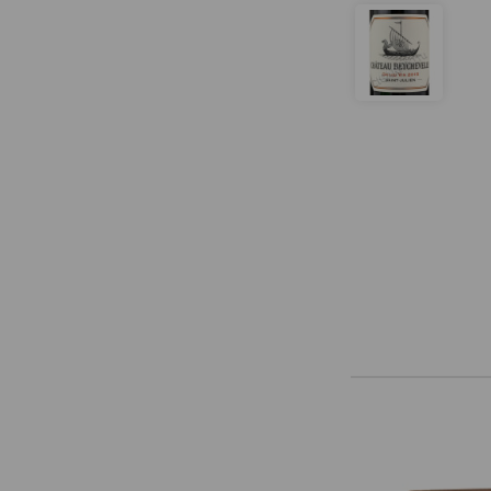
Chartron et Trebuchet
Chateau Abiet
Chateau Angelus
Chateau Angludet
Chateau Argadens
Chateau Aspras
Chateau Barde-Haut
Chateau Barrau
Chateau Bastor Lamontagne
Chateau Bauvallon
Chateau Beaulieu
Chateau Bedouret
Chateau Bel Air
Chateau Bellegrave
Chateau Bellevue