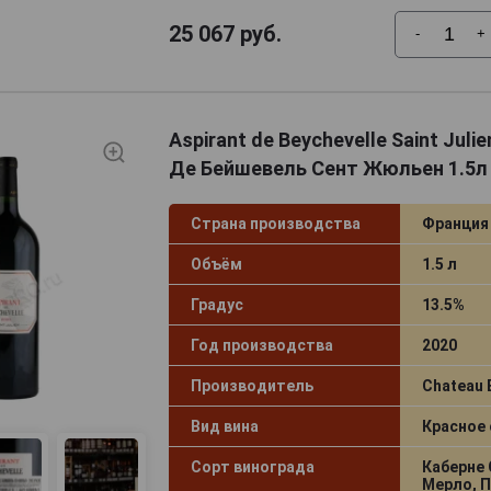
25 067
руб.
-
+
Aspirant de Beychevelle Saint Juli
Де Бейшевель Сент Жюльен 1.5
Страна производства
Франция
Объём
1.5 л
Градус
13.5%
Год производства
2020
Производитель
Chateau 
Вид вина
Красное 
Сорт винограда
Каберне 
Мерло, 