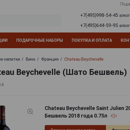
Пода
+7(495)998-54-45
алко
+7(495)644-59-95
алко
ЦИИ
ПОДАРОЧНЫЕ НАБОРЫ
ПОКУПКА И ОПЛАТА
КОН
е напитки
Вино
Франция
Chateau Beychevelle
teau Beychevelle (Шато Бешвель)
14
Chateau Beychevelle Saint Julien 
Бешвель 2018 года 0.75л