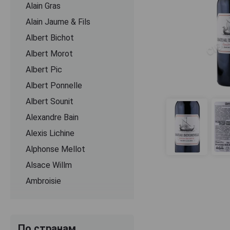
Alain Gras
Alain Jaume & Fils
Albert Bichot
Albert Morot
Albert Pic
Albert Ponnelle
Albert Sounit
Alexandre Bain
Alexis Lichine
Alphonse Mellot
Alsace Willm
Ambroisie
Andre Brunel
Andre Lurton
По странам
Andre Perret