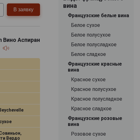
вина
В заявку
Французские белые вина
Белое сухое
Белое полусухое
en Вино Аспиран
Белое полусладкое
л
Белое сладкое
Французские красные
вина
Красное сухое
Красное полусухое
Красное полусладкое
Красное сладкое
Beychevelle
Французские розовые
сухое
вина
Совиньон,
Розовое сухое
Пти Вердо