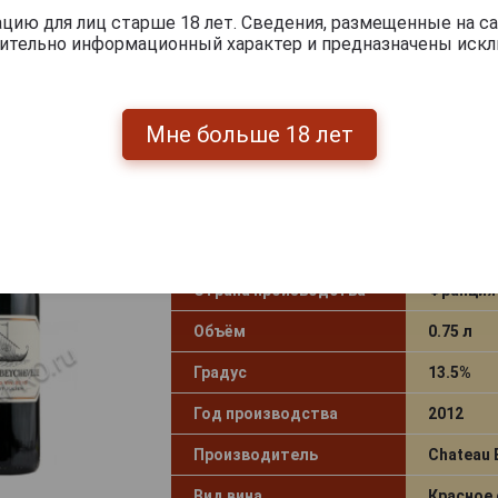
ию для лиц старше 18 лет. Сведения, размещенные на са
Условия продаж
Только 
чительно информационный характер и предназначены искл
16 135
руб.
-
+
Мне больше 18 лет
Chateau Beychevelle Saint-Julien
вино Шато Бешвель 2015 года
Страна производства
Франция
Объём
0.75 л
Градус
13.5%
Год производства
2012
Производитель
Chateau 
Вид вина
Красное 