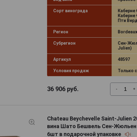
Сорт винограда
Каберне 
Каберне 
Пти Вер
Регион
Bordeaux
Субрегион
Сен-Жюль
Julien)
Артикул
48597
Условия продаж
Только 
36 906
руб.
-
+
Chateau Beychevelle Saint-Julien 
вина Шато Бешвель Сен-Жюльен 
6шт в подарочной упаковке