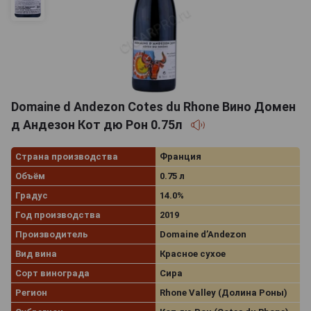
Domaine d Andezon Cotes du Rhone Вино Домен
д Андезон Кот дю Рон 0.75л
Страна производства
Франция
Объём
0.75 л
Градус
14.0%
Год производства
2019
Производитель
Domaine d’Andezon
Вид вина
Красное сухое
Сорт винограда
Сира
Регион
Rhone Valley (Долина Роны)