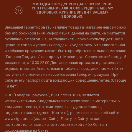
МИНЗДРАВ ПРЕДУПРЕЖДАЕТ: ЧРЕЗМЕРНОЕ
УПОТРЕБЛЕНИЕ АЛКОГОЛЯ ВРЕДИТ ВАШЕМУ
ЗДОРОВЬЮ. КУРЕНИЕ ВРЕДИТ ВАШЕМУ
ЗДОРОВЬЮ.
Внимание! Гарантировать наличие товара в магазине невозможно
без его бронирования. Информация, данная на сайте, не считается
публичной офертой. Наши специалисты проконсультируют Вас о
ценах на товар и условиях продаж. Уведомляем, что алкогольная
и табачная продукция может быть приобретена только в магазине
"Галерея Градусов" по адресу г. Москва, ул. Серпуховский вал, д. 5
ежедневно, с 10:00-22:00 Дистанционная продажа и доставка не
осуществляется. Алкогольная и табачная продукция может быть
получена и оплачена на кассе магазина Галерея Градусов. При
себе иметь паспорт подтверждающий совершеннолетие. (Старше
18 лет)
ООО "Галерея Градусов", ИНН 7725501624, является
исключительным владельцем авторских прав на материалы, в
том числе тексты, фотоматериалы, аудиоматериалы,
видеоматериалы (далее - Контент), размещенные на веб-сайте
www.cigarpro.ru (далее - Сайт). Доступ к Сайту не дает
пользователю права использовать какой-либо Контент,
содержащийся на Сайте.