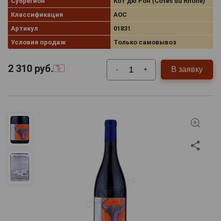
Субрегион
Кот дю Рон (Cotes du Rhone)
Классификация
AOC
Артикул
01831
Условия продаж
Только самовывоз
2 310
руб.
В заявку
-
+