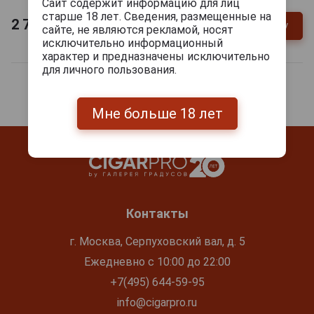
Сайт содержит информацию для лиц
старше 18 лет. Сведения, размещенные на
2 730
руб.
В заявку
-
+
сайте, не являются рекламой, носят
исключительно информационный
характер и предназначены исключительно
для личного пользования.
Мне больше 18 лет
Контакты
г. Москва, Серпуховский вал, д. 5
Ежедневно с 10:00 до 22:00
+7(495) 644-59-95
info@cigarpro.ru