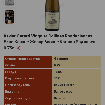
Xavier Gerard Viognier Collines Rhodaniennes
Вино Ксавье Жерар Вионье Коллин Роданьен
0.75л
Страна производства
Франция
Объём
0.75 л
Градус
13.5%
Год производства
2022
Производитель
Xavier Gerard
Вид вина
Белое сухое
Сорт винограда
Вионье
Регион
Rhone Valley (Долина Роны)