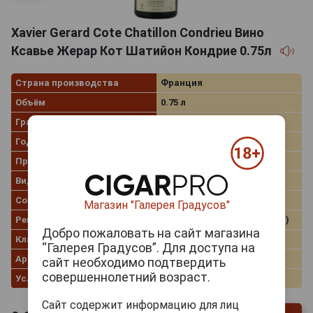
Xavier Gerard Cote Chatillon Condrieu Вино
Ксавье Жерар Кот Шатийон Кондрие 0.75л
Страна производства
Франция
Объём
0.75 л
Градус
14.0%
Год производства
2022
Производитель
Xavier Gerard
Вид вина
Белое сухое
Сорт винограда
Вионье
Магазин "Галерея Градусов"
Регион
Rhone Valley (Долина Роны)
Добро пожаловать на сайт магазина
Классификация
AOC
“Галерея Градусов”. Для доступа на
Артикул
314712
сайт необходимо подтвердить
совершеннолетний возраст.
Условия продаж
Только самовывоз
Сайт содержит информацию для лиц