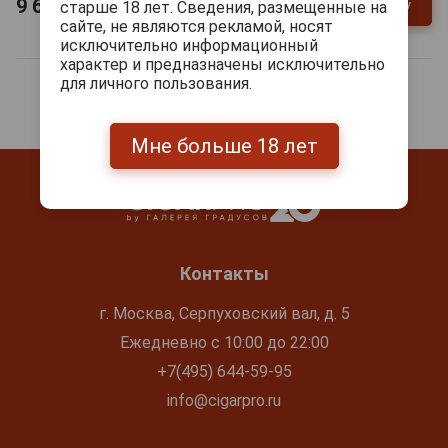
9 650
руб.
В заявку
старше 18 лет. Сведения, размещенные на
-
+
сайте, не являются рекламой, носят
исключительно информационный
характер и предназначены исключительно
для личного пользования.
Мне больше 18 лет
Контакты
г. Москва, Серпуховский вал, д. 5
Ежедневно с 10:00 до 22:00
+7(495) 644-59-95
info@cigarpro.ru