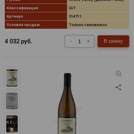
Классификация
IGT
Артикул
314711
Условия продаж
Только самовывоз
4 032
руб.
В заявку
-
+