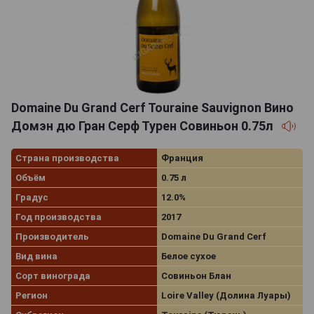
Domaine Du Grand Cerf Touraine Sauvignon Вино
Домэн дю Гран Серф Турен Совиньон 0.75л
Страна производства
Франция
Объём
0.75 л
Градус
12.0%
Год производства
2017
Производитель
Domaine Du Grand Cerf
Вид вина
Белое сухое
Сорт винограда
Совиньон Блан
Регион
Loire Valley (Долина Луары)