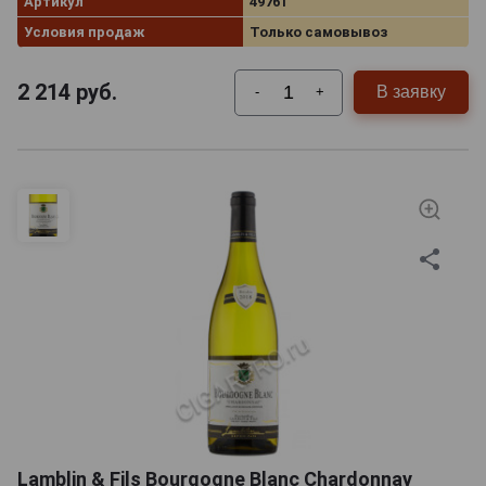
Артикул
49761
Условия продаж
Только самовывоз
2 214
руб.
В заявку
-
+
Lamblin & Fils Bourgogne Blanc Chardonnay