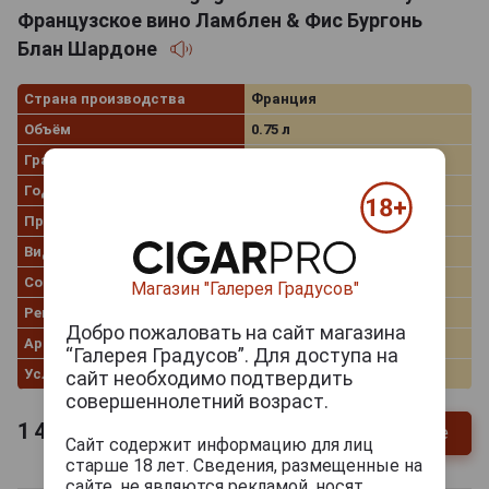
Французское вино Ламблен & Фис Бургонь
Блан Шардоне
Страна производства
Франция
Объём
0.75 л
Градус
12.5%
Год производства
2019
Производитель
Lamblin & Fils
Вид вина
Белое сухое
Сорт винограда
Шардоне
Магазин "Галерея Градусов"
Регион
Burgundy (Бургундия)
Добро пожаловать на сайт магазина
Артикул
49782
“Галерея Градусов”. Для доступа на
Условия продаж
Только самовывоз
сайт необходимо подтвердить
совершеннолетний возраст.
1 409
руб.
Уточнить цену и наличие
Сайт содержит информацию для лиц
старше 18 лет. Сведения, размещенные на
сайте, не являются рекламой, носят