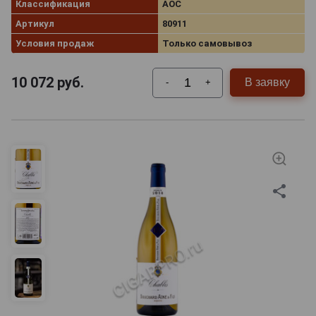
Классификация
AOC
Артикул
80911
Условия продаж
Только самовывоз
10 072
руб.
В заявку
-
+