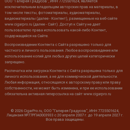
ООО "Галерея Градусов", ИНН 7725501624, является
исключительным владельцем авторских прав на материалы, в
том числе тексты, фотоматериалы, аудиоматериалы,
видеоматериалы (далее - Контент), размещенные на веб-сайте
www.cigarpro.ru (далее - Сайт). Доступ к Сайту не дает
пользователю права использовать какой-либо Контент,
содержащийся на Сайте.
Воспроизведение Контента с Сайта разрешено только для
частного и личного пользования. Любое воспроизведение или
использование копий для любых других целей категорически
запрещено.
Распечатка или загрузка Контента с Сайта разрешена только для
личного использования, а не для коммерческой деятельности.
Любая информация, относящаяся к авторскому праву или праву
собственности, не может быть изменена, и при ее использовании
обязательна активная гиперссылка на сайт www.cigarpro.ru
© 2026 CigarPro.ru, ООО "Галерея Градусов", ИНН 7725501624,
Лицензия №77РПА0003933 c 20 апреля 2007 г. до 19 апреля 2027 г.
Все права защищены.