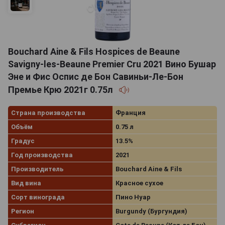
Bouchard Aine & Fils Hospices de Beaune
Savigny-les-Beaune Premier Cru 2021 Вино Бушар
Эне и Фис Оспис де Бон Савиньи-Ле-Бон
Премье Крю 2021г 0.75л
Страна производства
Франция
Объём
0.75 л
Градус
13.5%
Год производства
2021
Производитель
Bouchard Aine & Fils
Вид вина
Красное сухое
Сорт винограда
Пино Нуар
Регион
Burgundy (Бургундия)