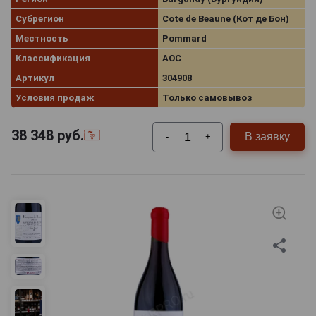
Субрегион
Cote de Beaune (Кот де Бон)
Местность
Pommard
Классификация
AOC
Артикул
304908
Условия продаж
Только самовывоз
38 348
руб.
В заявку
-
+