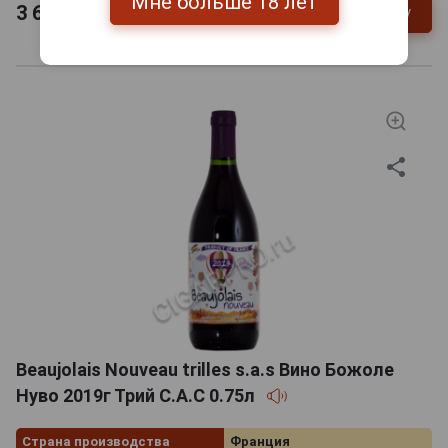
Мне больше 18 лет
3 629
руб.
В заявку
-
+
Beaujolais Nouveau trilles s.a.s Вино Божоле
Нуво 2019г Трий С.А.С 0.75л
Страна производства
Франция