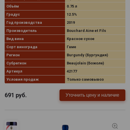
Объём
0.75 л
Градус
12.5%
Год производства
2019
Производитель
Bouchard Aine et Fils
Вид вина
Красное сухое
Сорт винограда
Гаме
Регион
Burgundy (Бургундия)
Субрегион
Beaujolais (Божоле)
Артикул
42177
Условия продаж
Только самовывоз
691
руб.
Уточнить цену и наличие