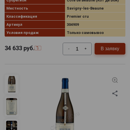
Субрегион
Cote de Beaune (Кот де Бон)
Местность
Savigny-les-Beaune
Классификация
Premier cru
Артикул
304909
Условия продаж
Только самовывоз
34 633
руб.
В заявку
-
+