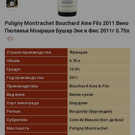
Puligny Montrachet Bouchard Aine Fils 2011 Вино
Пюлиньи Монраше Бушар Эне и Фис 2011г 0.75л
Страна производства
Франция
Объём
0.75 л
Градус
13.0%
Год производства
2011
Производитель
Bouchard Aine & Fils
Вид вина
Белое сухое
Сорт винограда
Шардоне
Регион
Burgundy (Бургундия)
Субрегион
Cote de Beaune (Кот де Бон)
Местность
Puligny Montrachet