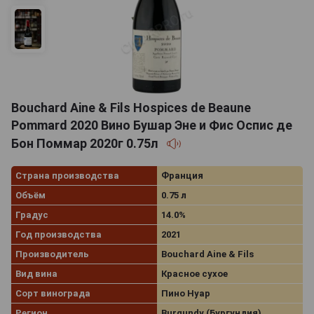
Bouchard Aine & Fils Hospices de Beaune
Pommard 2020 Вино Бушар Эне и Фис Оспис де
Бон Поммар 2020г 0.75л
Страна производства
Франция
Объём
0.75 л
Градус
14.0%
Год производства
2021
Производитель
Bouchard Aine & Fils
Вид вина
Красное сухое
Сорт винограда
Пино Нуар
Регион
Burgundy (Бургундия)