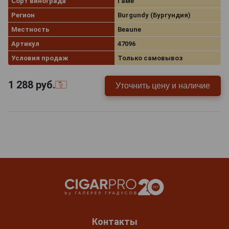
Сорт винограда
Гаме
Регион
Burgundy (Бургундия)
Местность
Beaune
Артикул
47096
Условия продаж
Только самовывоз
1 288
руб.
Уточнить цену и наличие
Контакты