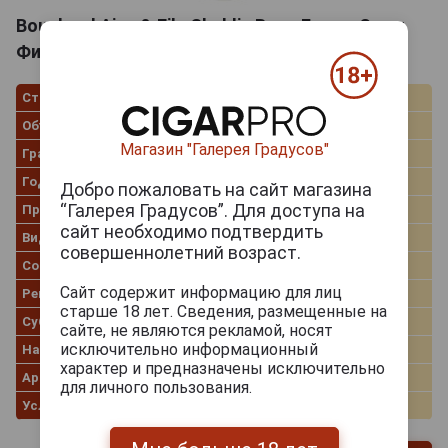
Bouchard Aine & Fils Chablis Вино Бушар Эне и
Фис Шабли 0.75л
Страна производства
Франция
Объём
0.75 л
Магазин "Галерея Градусов"
Градус
12.5%
Год производства
2018
Добро пожаловать на сайт магазина
“Галерея Градусов”. Для доступа на
Производитель
Bouchard Aine & Fils
сайт необходимо подтвердить
Вид вина
Белое сухое
совершеннолетний возраст.
Сорт винограда
Шардоне
Сайт содержит информацию для лиц
Регион
Burgundy (Бургундия)
старше 18 лет. Сведения, размещенные на
Субрегион
Chablis
сайте, не являются рекламой, носят
исключительно информационный
Название вина
Chablis
характер и предназначены исключительно
Артикул
82071
для личного пользования.
Условия продаж
Только самовывоз