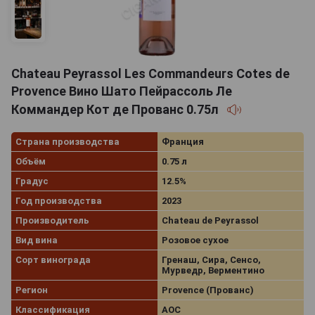
Chateau Peyrassol Les Commandeurs Cotes de
Provence Вино Шато Пейрассоль Ле
Коммандер Кот де Прованс 0.75л
Страна производства
Франция
Объём
0.75 л
Градус
12.5%
Год производства
2023
Производитель
Chateau de Peyrassol
Вид вина
Розовое сухое
Сорт винограда
Гренаш, Сира, Сенсо,
Мурведр, Верментино
Регион
Provence (Прованс)
Классификация
AOC