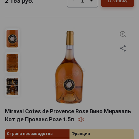
2 163
руб.
В заявку
-
+
Miraval Cotes de Provence Rose Вино Мираваль
Кот де Прованс Розе 1.5л
Страна производства
Франция