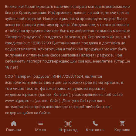
Внимание! Гарантировать наличие товара в магазине невозможно
без его бронирования. Информация, данная на сайте, не считается
публичной офертой. Наши специалисты проконсультируют Вас о
ценах на товар и условиях продаж. Уведомляем, что алкогольная
и табачная продукция может быть приобретена только в магазине
"Галерея Градусов" по адресу г. Москва, ул. Серпуховский вал, д. 5
ежедневно, с 10:00-22:00 Дистанционная продажа и доставка не
осуществляется. Алкогольная и табачная продукция может быть
получена и оплачена на кассе магазина Галерея Градусов. При
себе иметь паспорт подтверждающий совершеннолетие. (Старше
18 лет)
ООО "Галерея Градусов", ИНН 7725501624, является
исключительным владельцем авторских прав на материалы, в
том числе тексты, фотоматериалы, аудиоматериалы,
видеоматериалы (далее - Контент), размещенные на веб-сайте
www.cigarpro.ru (далее - Сайт). Доступ к Сайту не дает
пользователю права использовать какой-либо Контент,
содержащийся на Сайте.
Воспроизведение Контента с Сайта разрешено только для
частного и личного пользования. Любое воспроизведение или
Штрихкод
Главная
Меню
Контакты
Корзина
использование копий для любых других целей категорически