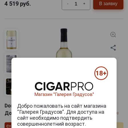
4 519
руб.
В заявку
-
+
Магазин "Галерея Градусов"
Domaine Casanova Blanc Ile de Beaute Вино
Добро пожаловать на сайт магазина
“Галерея Градусов”. Для доступа на
Домен Казанова Иль Де Ботэ Белое 0.75л
сайт необходимо подтвердить
совершеннолетний возраст.
Страна производства
Франция