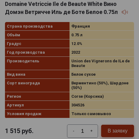
Domaine Vetriccie Ile de Beaute White Вино
Домэн Ветричче Иль де Боте Белое 0.75л
Страна производства
Франция
Объём
0.75 л
Градус
12.0%
Год производства
2022
Производитель
Union des Vignerons de ILe de
Beaute
Вид вина
Белое сухое
Сорт винограда
Верментино (50%), Шардоне
(50%)
Регион
Corse (Корсика)
Артикул
304526
Условия продаж
Только самовывоз
1 515
руб.
В заявку
-
+