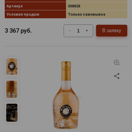
Артикул
308828
Условия продаж
Только самовывоз
3 367
руб.
В заявку
-
+