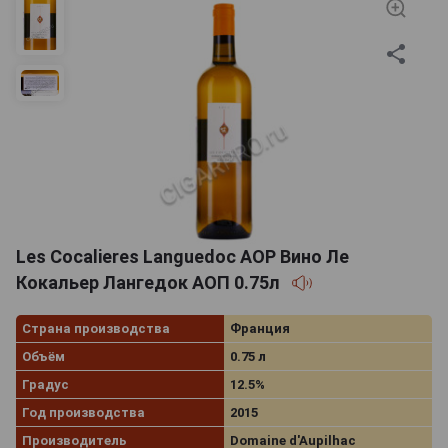
Les Cocalieres Languedoc AOP Вино Ле
Кокальер Лангедок АОП 0.75л
Страна производства
Франция
Объём
0.75 л
Градус
12.5%
Год производства
2015
Производитель
Domaine d'Aupilhac