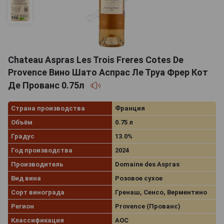
Chateau Aspras Les Trois Freres Cotes De
Provence Вино Шато Аспрас Ле Труа Фрер Кот
Де Прованс 0.75л
Страна производства
Франция
Объём
0.75 л
Градус
13.0%
Год производства
2024
Производитель
Domaine des Aspras
Вид вина
Розовое сухое
Сорт винограда
Гренаш, Сенсо, Верментино
Регион
Provence (Прованс)
Классификация
AOC