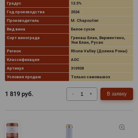
Градус
13.5%
Год производства
2024
Производитель
M. Chapoutier
Вид вина
Белое сухое
Сорт винограда
Гренаш Блан, Верментино,
Уни Блан, Русан
Регион
Rhone Valley (Долина Роны)
Классификация
AOC
Артикул
310938
Условия продаж
Только самовывоз
1 819
руб.
В заявку
-
+