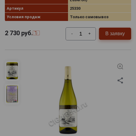
Артикул
25330
Условия продаж
Только самовывоз
2 730
руб.
В заявку
-
+