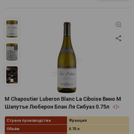
M Chapoutier Luberon Blanc La Ciboise Вино М
Шапутье Люберон Блан Ля Сибуаз 0.75л
Страна производства
Франция
Объём
0.75 л