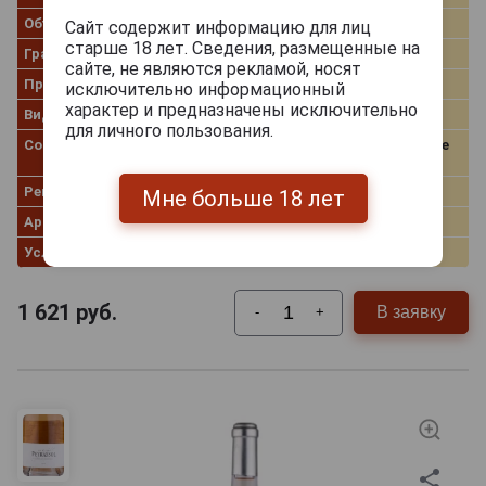
Объём
0.75 л
Сайт содержит информацию для лиц
старше 18 лет. Сведения, размещенные на
Градус
12.0%
сайте, не являются рекламой, носят
Производитель
Les Vignerons d'Aghione
исключительно информационный
характер и предназначены исключительно
Вид вина
Белое сухое
для личного пользования.
Сорт винограда
Верментино (50%), Шардоне
(50%)
Регион
Corse (Корсика)
Мне больше 18 лет
Артикул
304682
Условия продаж
Только самовывоз
1 621
руб.
В заявку
-
+