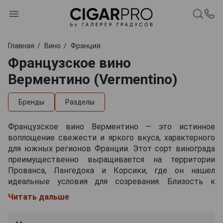
Главная
Вино
Франция
Французское вино
Верментино (Vermentino)
Бренды
Разделы
Французское вино Верментино — это истинное
воплощение свежести и яркого вкуса, характерного
для южных регионов Франции. Этот сорт винограда
преимущественно выращивается на территории
Прованса, Лангедока и Корсики, где он нашел
идеальные условия для созревания. Близость к
Средиземному морю и теплый климат Франции
Читать дальше
позволяют Vermentino развить свои характерные
цитрусовые и травяные ноты, которые так ценятся