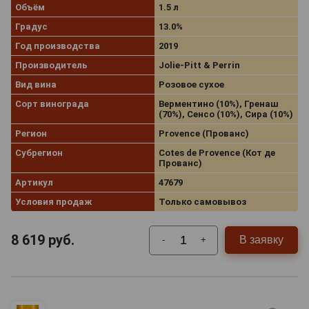
Объём
1.5 л
Градус
13.0%
Год производства
2019
Производитель
Jolie-Pitt & Perrin
Вид вина
Розовое сухое
Сорт винограда
Верментино (10%), Гренаш
(70%), Сенсо (10%), Сира (10%)
Регион
Provence (Прованс)
Субрегион
Cotes de Provence (Кот де
Прованс)
Артикул
47679
Условия продаж
Только самовывоз
8 619
руб.
В заявку
-
+