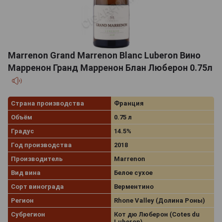
Marrenon Grand Marrenon Blanc Luberon Вино
Марренон Гранд Марренон Блан Люберон 0.75л
Страна производства
Франция
Объём
0.75 л
Градус
14.5%
Год производства
2018
Производитель
Marrenon
Вид вина
Белое сухое
Сорт винограда
Верментино
Регион
Rhone Valley (Долина Роны)
Субрегион
Кот дю Люберон (Cotes du
Luberon)