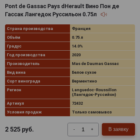
Pont de Gassac Pays dHerault Вино Пон де
Гассак Лангедок Руссильон 0.75л
Страна производства
Франция
Объём
0.75 л
Градус
14.0%
Год производства
2020
Производитель
Mas de Daumas Gassac
Вид вина
Белое сухое
Сорт винограда
Верментино
Регион
Languedoc-Roussillon
(Лангедок-Руссийон)
Артикул
72432
Условия продаж
Только самовывоз
2 525
руб.
В заявку
-
+