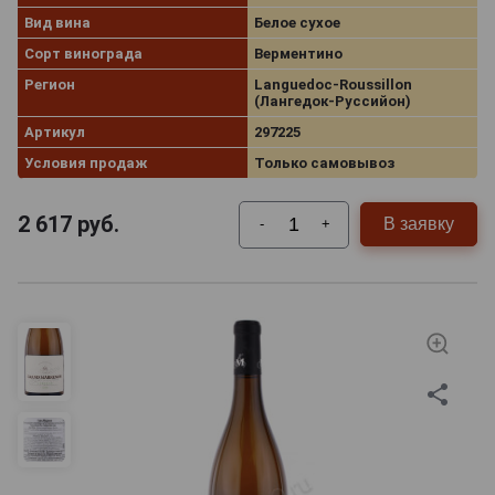
Вид вина
Белое сухое
Сорт винограда
Верментино
Регион
Languedoc-Roussillon
(Лангедок-Руссийон)
Артикул
297225
Условия продаж
Только самовывоз
2 617
руб.
В заявку
-
+