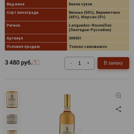
Вид вина
Белое сухое
Сорт винограда
Вионье (50%), Верментино
(45%), Марсан (5%)
Регион
Languedoc-Roussillon
(Лангедок-Руссийон)
Артикул
309931
Условия продаж
Только самовывоз
3 480
руб.
В заявку
-
+