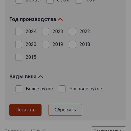
Французское вино Vermentino славится своими
освежающими характеристиками. В аромате
преобладают цитрусовые ноты — лимон, лайм,
Год производства
грейпфрут, которые придают вину живость и
свежесть. Также можно уловить яблочные и
2024
2023
2022
грушеобразные оттенки, а в послевкусии — легкие
минеральные нотки, характерные для французских
2020
2019
2018
вин. Вкус Верментино хорошо сбалансирован: он
одновременно яркий и освежающий, с мягкой
2015
кислотностью, которая придает ему легкость и
позволяет употреблять его в качестве аперитива или
сопровождения к блюдам из морепродуктов.
Виды вина
Интересные факты о Верментино во
Белое сухое
Розовое сухое
Франции
Французское Vermentino часто называют «роль»
(Rolle) в Провансе, где этот сорт винограда
Сбросить
особенно популярен. Именно в этом регионе
Верментино приобретает свои узнаваемые
травяные и минеральные нотки.