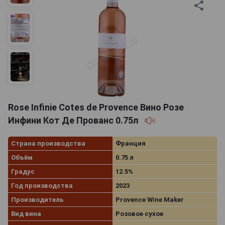
Rose Infinie Cotes de Provence Вино Розе
Инфини Кот Де Прованс 0.75л
Страна производства
Франция
Объём
0.75 л
Градус
12.5%
Год производства
2023
Производитель
Provence Wine Maker
Вид вина
Розовое сухое