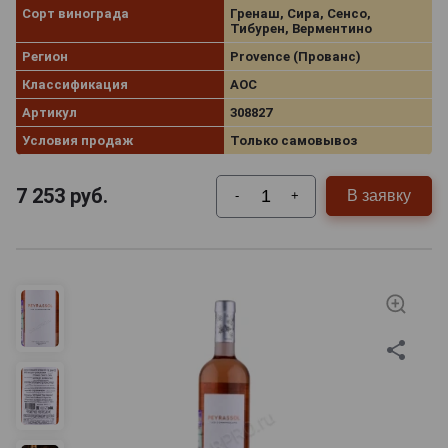
Сорт винограда
Гренаш, Сира, Сенсо,
Тибурен, Верментино
Регион
Provence (Прованс)
Классификация
AOC
Артикул
308827
Условия продаж
Только самовывоз
7 253
руб.
В заявку
-
+