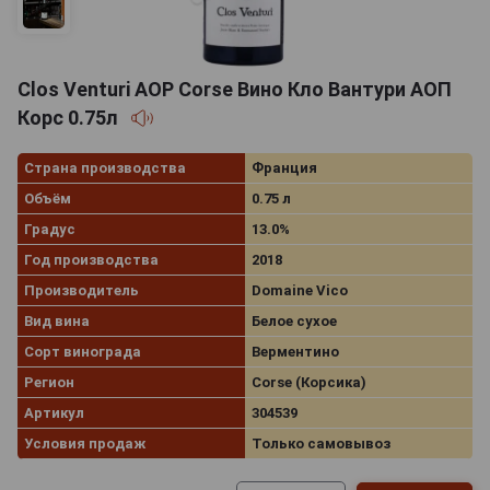
Clos Venturi AOP Corse Вино Кло Вантури АОП
Корс 0.75л
Страна производства
Франция
Объём
0.75 л
Градус
13.0%
Год производства
2018
Производитель
Domaine Vico
Вид вина
Белое сухое
Сорт винограда
Верментино
Регион
Corse (Корсика)
Артикул
304539
Условия продаж
Только самовывоз