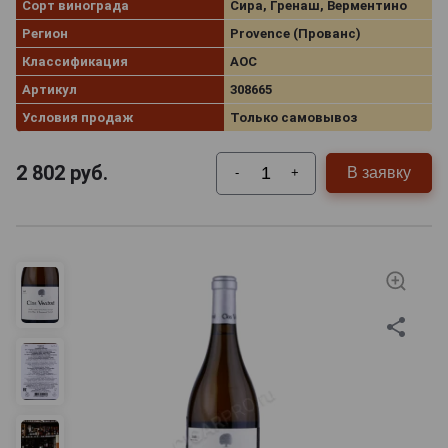
Сорт винограда
Сира, Гренаш, Верментино
Регион
Provence (Прованс)
Классификация
AOC
Артикул
308665
Условия продаж
Только самовывоз
2 802
руб.
В заявку
-
+