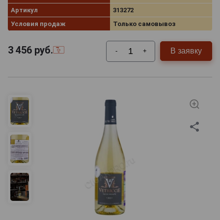
Артикул
313272
Условия продаж
Только самовывоз
3 456
руб.
В заявку
-
+