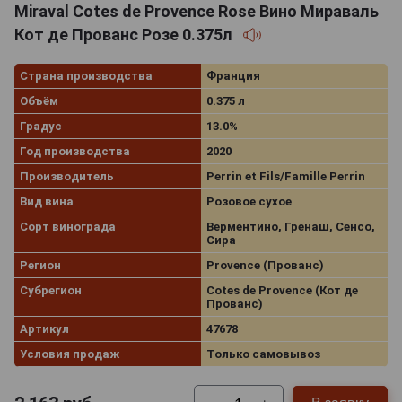
Miraval Cotes de Provence Rose Вино Мираваль
Кот де Прованс Розе 0.375л
Страна производства
Франция
Объём
0.375 л
Градус
13.0%
Год производства
2020
Производитель
Perrin et Fils/Famille Perrin
Вид вина
Розовое сухое
Сорт винограда
Верментино, Гренаш, Сенсо,
Сира
Регион
Provence (Прованс)
Субрегион
Cotes de Provence (Кот де
Прованс)
Артикул
47678
Условия продаж
Только самовывоз